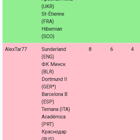
(UKR)
St-Étienne
(FRA)
Hibernian
(SCO)
AlexTar77
Sunderland
8
6
4
(ENG)
ФК Минск
(BLR)
Dortmund II
(GER*)
Barcelona B
(ESP)
Ternana (ITA)
Académica
(PRT)
Краснодар
(RUS)