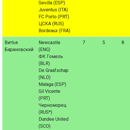
Sevilla (ESP)
Juventus (ITA)
FC Porto (PRT)
ЦСКА (RUS)
Bordeaux (FRA)
ВитЬя
Newcastle
7
5
8
Барановский
(ENG)
ФК Гомель
(BLR)
De Graafschap
(NLD)
Malaga (ESP)
Gil Vicente
(PRT)
Черноморец
(RUS*)
Dundee United
(SCO)