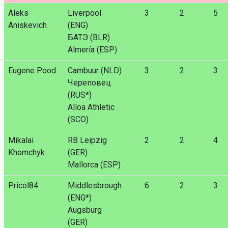
Aleks
Liverpool
3
2
5
Aniskevich
(ENG)
БАТЭ (BLR)
Almería (ESP)
Eugene Pood
Cambuur (NLD)
3
2
3
Череповец
(RUS*)
Alloa Athletic
(SCO)
Mikalai
RB Leipzig
2
2
4
Khomchyk
(GER)
Mallorca (ESP)
Pricol84
Middlesbrough
6
2
3
(ENG*)
Augsburg
(GER)