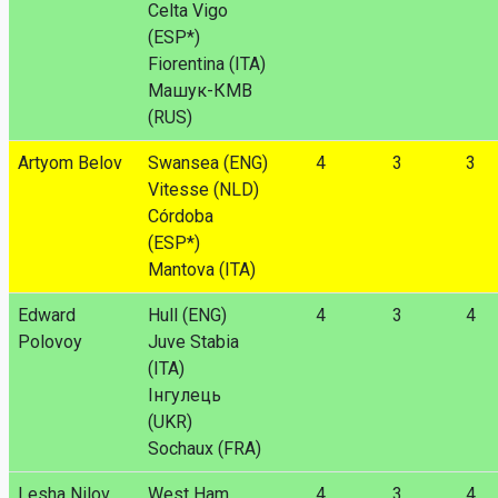
Celta Vigo
(ESP*)
Fiorentina (ITA)
Машук-КМВ
(RUS)
Artyom Belov
Swansea (ENG)
4
3
3
Vitesse (NLD)
Córdoba
(ESP*)
Mantova (ITA)
Edward
Hull (ENG)
4
3
4
Polovoy
Juve Stabia
(ITA)
Інгулець
(UKR)
Sochaux (FRA)
Lesha Nilov
West Ham
4
3
4