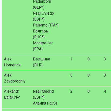
Paderborn
(GER*)
Real Oviedo
(ESP*)
Palermo (ITA*)
Волгарь
(RUS*)
Montpellier
(FRA)
Alex
Белшина
1
0
3
Homenok
(BLR)
Alex
0
0
3
Zavgorodniy
Alexandr
Real Madrid
2
0
4
Balakirev
(ESP*)
Алания (RUS)