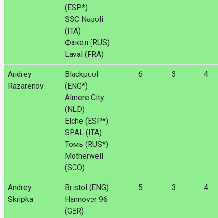
(ESP*)
SSC Napoli
(ITA)
Факел (RUS)
Laval (FRA)
Andrey
Blackpool
6
3
4
Razarenov
(ENG*)
Almere City
(NLD)
Elche (ESP*)
SPAL (ITA)
Томь (RUS*)
Motherwell
(SCO)
Andrey
Bristol (ENG)
5
3
4
Skripka
Hannover 96
(GER)