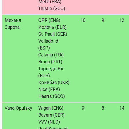
Metz (FRA)
Thistle (SCO)
Михаил
QPR (ENG)
10
9
12
Сирота
Ислочь (BLR)
St. Pauli (GER)
Valladolid
(ESP)
Catania (ITA)
Braga (PRT)
Торпедо Вл
(RUS)
Кривбас (UKR)
Nice (FRA)
Hearts (SCO)
Vano Opulsky
Wigan (ENG)
9
8
14
Bayern (GER)
VVV (NLD)
Real Sociedad