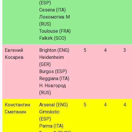
(ESP)
Cesena (ITA)
Локомотив М
(RUS)
Toulouse (FRA)
Falkirk (SCO)
Евгений
Brighton (ENG)
5
4
3
Косарев
Heidenheim
(GER)
Burgos (ESP)
Reggiana (ITA)
Н. Новгород
(RUS)
Константин
Arsenal (ENG)
5
4
4
Сметанин
Gimnàstic
(ESP)
Parma (ITA)