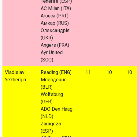
Tenerife (ESP)
AC Milan (ITA)
Arouca (PRT)
Амкар (RUS)
Олександрія
(UKR)
Angers (FRA)
Ayr United
(SCO)
Vladislav
Reading (ENG)
11
10
10
Yezhergin
Молодечно
(BLR)
Wolfsburg
(GER)
ADO Den Haag
(NLD)
Zaragoza
(ESP)