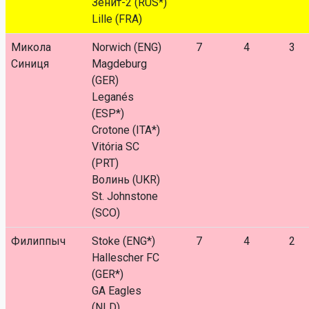
Зенит-2 (RUS*)
Lille (FRA)
Микола
Norwich (ENG)
7
4
3
Синиця
Magdeburg
(GER)
Leganés
(ESP*)
Crotone (ITA*)
Vitória SC
(PRT)
Волинь (UKR)
St. Johnstone
(SCO)
Филиппыч
Stoke (ENG*)
7
4
2
Hallescher FC
(GER*)
GA Eagles
(NLD)