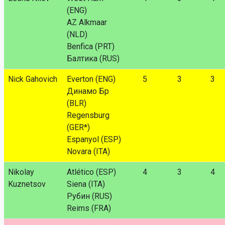
(ENG)
AZ Alkmaar
(NLD)
Benfica (PRT)
Балтика (RUS)
Nick Gahovich
Everton (ENG)
5
3
3
Динамо Бр
(BLR)
Regensburg
(GER*)
Espanyol (ESP)
Novara (ITA)
Nikolay
Atlético (ESP)
4
3
4
Kuznetsov
Siena (ITA)
Рубин (RUS)
Reims (FRA)