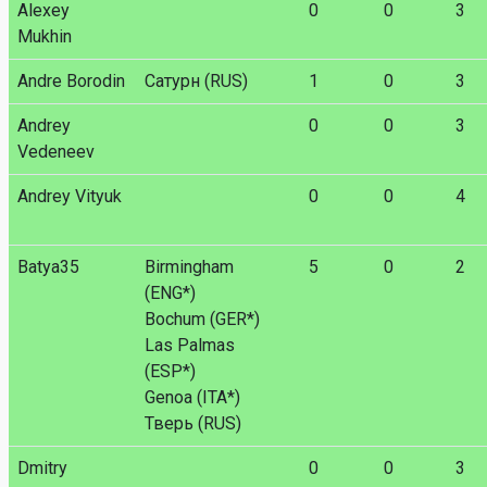
Alexey
0
0
3
Mukhin
Andre Borodin
Сатурн (RUS)
1
0
3
Andrey
0
0
3
Vedeneev
Andrey Vityuk
0
0
4
Batya35
Birmingham
5
0
2
(ENG*)
Bochum (GER*)
Las Palmas
(ESP*)
Genoa (ITA*)
Тверь (RUS)
Dmitry
0
0
3