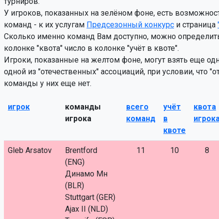
турниров.
У игроков, показанных на зелёном фоне, есть возможнос
команд - к их услугам
Предсезонный конкурс
и страница
Сколько именно команд Вам доступно, можно определить 
колонке "квота" число в колонке "учёт в квоте".
Игроки, показанные на желтом фоне, могут взять еще од
одной из "отечественных" ассоциаций, при условии, что "о
команды у них еще нет.
игрок
команды
всего
учёт
квота
игрока
команд
в
игрок
квоте
Gleb Arsatov
Brentford
11
10
8
(ENG)
Динамо Мн
(BLR)
Stuttgart (GER)
Ajax II (NLD)