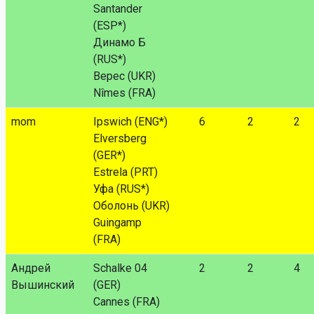
Santander
(ESP*)
Динамо Б
(RUS*)
Верес (UKR)
Nîmes (FRA)
mom
Ipswich (ENG*)
6
2
2
Elversberg
(GER*)
Estrela (PRT)
Уфа (RUS*)
Оболонь (UKR)
Guingamp
(FRA)
Андрей
Schalke 04
2
2
4
Вышинский
(GER)
Cannes (FRA)