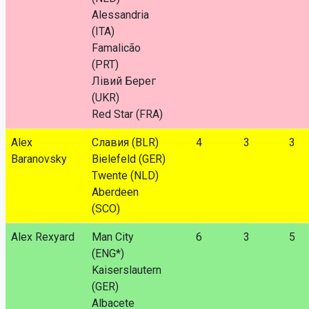
Alessandria
(ITA)
Famalicão
(PRT)
Лівий Берег
(UKR)
Red Star (FRA)
Alex
Славия (BLR)
4
3
3
Baranovsky
Bielefeld (GER)
Twente (NLD)
Aberdeen
(SCO)
Alex Rexyard
Man City
6
3
5
(ENG*)
Kaiserslautern
(GER)
Albacete