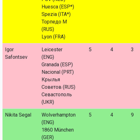
Huesca (ESP*)
Spezia (ITA*)
Торпедо М
(RUS)
Lyon (FRA)
Igor
Leicester
5
4
3
Safontsev
(ENG)
Granada (ESP)
Nacional (PRT)
Крылья
Советов (RUS)
Севастополь
(UKR)
Nikita Segal
Wolverhampton
5
4
9
(ENG)
1860 München
(GER)