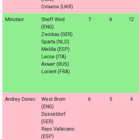
Олімпік (UKR)
Minotavr
Sheff Wed
7
6
12
(ENG)
Zwickau (GER)
Sparta (NLD)
Melilla (ESP)
Lecce (ITA)
Ахмат (RUS)
Lorient (FRA)
Andrey Donec
West Brom
6
5
4
(ENG)
Düsseldorf
(GER)
Rayo Vallecano
(ESP)