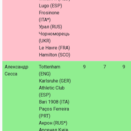
Lugo (ESP)
Frosinone
(ITA*)
Урал (RUS)
Чорноморець
(UKR)
Le Havre (FRA)
Hamilton (SCO)
Александр
Tottenham
9
7
9
Сесса
(ENG)
Karlsruhe (GER)
Athletic Club
(ESP)
Bari 1908 (ITA)
Paços Ferreira
(PRT)
Акрон (RUS*)
Арсенал Київ