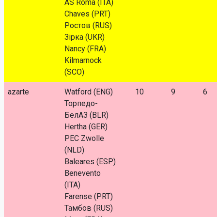
AS Roma (ITA)
Chaves (PRT)
Ростов (RUS)
Зірка (UKR)
Nancy (FRA)
Kilmarnock
(SCO)
azarte
Watford (ENG)
10
9
6
Торпедо-
БелАЗ (BLR)
Hertha (GER)
PEC Zwolle
(NLD)
Baleares (ESP)
Benevento
(ITA)
Farense (PRT)
Тамбов (RUS)