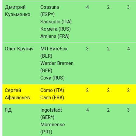
Дмитрий
Osasuna
4
2
3
Кузьменко
(ESP*)
Sassuolo (ITA)
Комета (RUS)
Amiens (FRA)
Олег Крупич
МЛ Витебск
3
2
4
(BLR)
Werder Bremen
(GER)
Сочи (RUS)
Сергей
Como (ITA)
2
2
2
Афанасьев
Caen (FRA)
ЯД
Ingolstadt
4
2
3
(GER*)
Moreirense
(PRT)