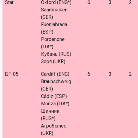
Star
Oxford (ENG*)
6
3
2
Saarbrücken
(GER)
Fuenlabrada
(ESP)
Pordenone
(ITA*)
Кубань (RUS)
Зоря (UKR)
БГ-05
Cardiff (ENG)
6
3
2
Braunschweig
(GER)
Cádiz (ESP)
Monza (ITA*)
Шинник
(RUS*)
Агробізнес
(UKR)