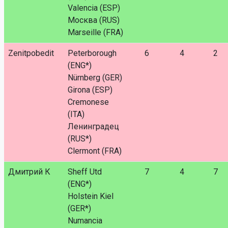
Valencia (ESP)
Москва (RUS)
Marseille (FRA)
Zenitpobedit
Peterborough
6
4
2
(ENG*)
Nürnberg (GER)
Girona (ESP)
Cremonese
(ITA)
Ленинградец
(RUS*)
Clermont (FRA)
Дмитрий К
Sheff Utd
7
4
7
(ENG*)
Holstein Kiel
(GER*)
Numancia