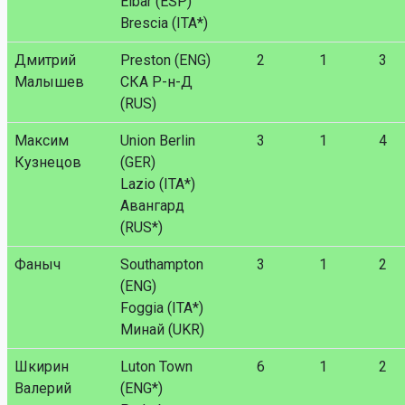
Eibar (ESP)
Brescia (ITA*)
Дмитрий
Preston (ENG)
2
1
3
Малышев
СКА Р-н-Д
(RUS)
Максим
Union Berlin
3
1
4
Кузнецов
(GER)
Lazio (ITA*)
Авангард
(RUS*)
Фаныч
Southampton
3
1
2
(ENG)
Foggia (ITA*)
Минай (UKR)
Шкирин
Luton Town
6
1
2
Валерий
(ENG*)