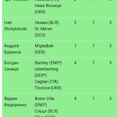
Нива Вінниця
(UKR)
Ivan
Неман (BLR)
2
1
3
Shchyhlinski
St. Mirren
(SCO)
Андрей
M’gladbah
1
1
3
Буриков
(GER)
Богдан
Burnley (ENG*)
4
1
3
Синиця
Unterhaching
(GER*)
Cagliari (ITA)
Полісся (UKR)
Вадим
Aston Villa
4
1
3
Федоренко
(ENG*)
Слуцк (BLR)