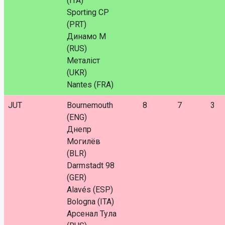
(ITA)
Sporting CP
(PRT)
Динамо М
(RUS)
Металіст
(UKR)
Nantes (FRA)
JUT
Bournemouth
8
7
3
(ENG)
Днепр
Могилёв
(BLR)
Darmstadt 98
(GER)
Alavés (ESP)
Bologna (ITA)
Арсенал Тула