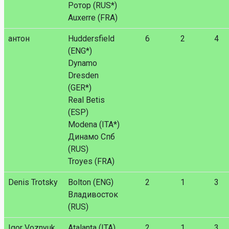
Ротор (RUS*)
Auxerre (FRA)
антон
Huddersfield
6
2
4
(ENG*)
Dynamo
Dresden
(GER*)
Real Betis
(ESP)
Modena (ITA*)
Динамо Спб
(RUS)
Troyes (FRA)
Denis Trotsky
Bolton (ENG)
2
1
3
Владивосток
(RUS)
Igor Voznyuk
Atalanta (ITA)
2
1
3