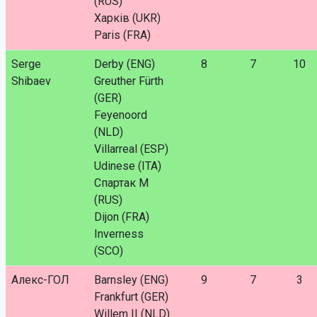
(RUS)
Харків (UKR)
Paris (FRA)
Serge
Derby (ENG)
8
7
10
Shibaev
Greuther Fürth
(GER)
Feyenoord
(NLD)
Villarreal (ESP)
Udinese (ITA)
Спартак М
(RUS)
Dijon (FRA)
Inverness
(SCO)
Алекс-ГОЛ
Barnsley (ENG)
9
7
3
Frankfurt (GER)
Willem II (NLD)