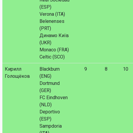
(ESP)
Verona (ITA)
Belenenses
(PRT)
Динамо Київ
(UKR)
Monaco (FRA)
Celtic (SCO)
Кирилл
Blackburn
9
8
10
Голощёков
(ENG)
Dortmund
(GER)
FC Eindhoven
(NLD)
Deportivo
(ESP)
Sampdoria