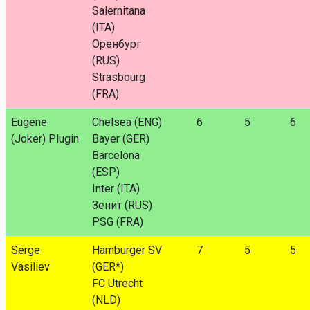
Salernitana
(ITA)
Оренбург
(RUS)
Strasbourg
(FRA)
Eugene
Chelsea (ENG)
6
5
6
(Joker) Plugin
Bayer (GER)
Barcelona
(ESP)
Inter (ITA)
Зенит (RUS)
PSG (FRA)
Serge
Hamburger SV
7
5
5
Vasiliev
(GER*)
FC Utrecht
(NLD)