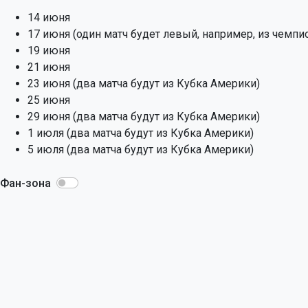
14 июня
17 июня (один матч будет левый, например, из чемпи
19 июня
21 июня
23 июня (два матча будут из Кубка Америки)
25 июня
29 июня (два матча будут из Кубка Америки)
1 июля (два матча будут из Кубка Америки)
5 июля (два матча будут из Кубка Америки)
Фан-зона