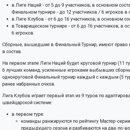
в Лиге Наций - от 5 до 9 участников; в основном соста
Финальном турнире - до 12 участников / 6 игроков в 
в Лиге Клубов - от 6 до 16 участников; в основном со
в Товарищеском турнире - от 6 до 16 участников; в о
6 игроков.
Сборные, вышедшие в Финальный Турнир, имеют право 
в состав.
На первом этапе Лиги Наций будет круговой турнир (11 ту
6 лучших команд, усиленные игроками выбывших сборн
однокруговой Финальный турнир каждый с каждым (5 тур
ранее набранных очков.
Лига Клубов играет первый этап из 9 туров по адаптиров
швейцарской системе:
в первом туре:
команды ранжируются по рейтингу Мастер-серии
предыдущего сезона и разбиваются на две по-в