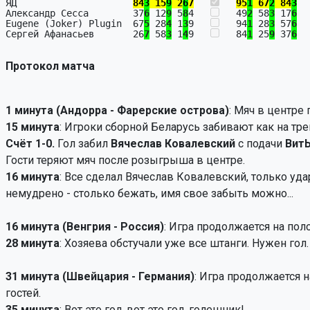
ЯД                     
84
3
 15
9
 2
6
7
95
1
 67
2
 84
3
  
Александр Сесса        37
6
 12
9
 5
8
4   
   49
2
 58
3
 17
6
  
Eugene (Joker) Plugin  67
5
 28
4
 1
3
9   
   94
1
 28
3
 57
6
  
Сергей Афанасьев       26
7
 58
3
 1
4
9   
   84
1
 25
9
 37
6
  
Протокол матча
1 минута (Андорра - Фарерские острова)
: Мяч в центре 
15 минута
: Игроки сборной Беларусь забивают как на тр
Счёт 1-0.
Гол забил
Вячеслав Ковалевский
с подачи
ВитЬ
Гости теряют мяч после розыгрыша в центре.
16 минута
: Все сделал Вячеслав Ковалевский, только удар
немудрено - столько бежать, имя свое забыть можно...
16 минута (Венгрия - Россия)
: Игра продолжается на пол
28 минута
: Хозяева обстучали уже все штанги. Нужен гол.
31 минута (Швейцария - Германия)
: Игра продолжается 
гостей.
35 минута
: Вот это гол, вот это гол, голешник!