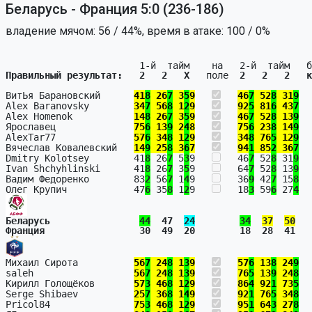
Беларусь - Франция 5:0 (236-186)
владение мячом: 56 / 44%, время в атаке: 100 / 0%
Правильный результат:   2   2   X   
поле  
2   2   2   к
ВитЬя Барановский      
41
8
 26
7
 3
5
9
46
7
 52
8
 31
9
  
Alex Baranovsky        
34
7
 56
8
 1
2
9
92
5
 81
6
 43
7
  
Alex Homenok           
14
8
 26
7
 3
5
9
46
7
 52
8
 13
9
  
Ярославец              
75
6
 13
9
 2
4
8
75
6
 23
8
 14
9
  
AlexTar77              
57
6
 34
8
 1
2
9
34
8
 76
5
 12
9
  
Вячеслав Ковалевский   
14
9
 25
8
 3
6
7
94
1
 85
2
 36
7
  
Dmitry Kolotsey        41
8
 26
7
 5
3
9   
   46
7
 52
8
 31
9
  
Ivan Shchyhlinski      41
8
 26
7
 3
5
9   
   64
7
 52
8
 13
9
  
Вадим Федоренко        83
2
 56
7
 1
4
9   
   36
9
 42
7
 15
8
  
Олег Крупич            47
6
 35
8
 1
2
9   
   18
3
 59
6
 27
4
Беларусь                
44
  47  
24
34
37
50
   
Франция                 30  49  20        18  28  41   
Михаил Сирота          
56
7
 24
8
 1
3
9
57
6
 13
8
 24
9
  
saleh                  
56
7
 24
8
 1
3
9
76
5
 13
9
 24
8
  
Кирилл Голощёков       
57
3
 46
8
 1
2
9
86
4
 92
1
 73
5
  
Serge Shibaev          
25
7
 36
8
 1
4
9
92
1
 76
5
 34
8
  
Pricol84               
75
3
 46
8
 1
2
9
95
1
 64
3
 27
8
  