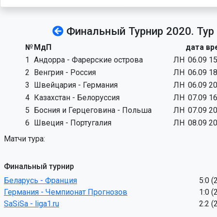
Финальный Турнир 2020. Тур
№
МдП
дата вр
1
Андорра - Фарерские острова
ЛН
06.09 1
2
Венгрия - Россия
ЛН
06.09 1
3
Швейцария - Германия
ЛН
06.09 2
4
Казахстан - Белоруссия
ЛН
07.09 1
5
Босния и Герцеговина - Польша
ЛН
07.09 2
6
Швеция - Португалия
ЛН
08.09 2
Матчи тура:
Финальный турнир
Беларусь - Франция
5:0 (
Германия - Чемпионат Прогнозов
1:0 (
SaSiSa - liga1.ru
2:2 (