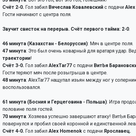
Счёт 2-0.
Гол забил
Вячеслав Ковалевский
с подачи
Alex
Гости начинают с центра поля.
Звучит свисток на перерыв. Счёт первого тайма: 2-0
.
46 минута (Казахстан - Белоруссия)
: Мяч в центре поля.
47 минута
: Это был очень коварный для вратаря удар. Ве
траектории
!
Счёт 3-0.
Гол забил
AlexTar77
с подачи
ВитЬя Барановски
Гости теряют мяч после розыгрыша в центре.
48 минута
: AlexTar77 нащупал изьян между ног у соперни
воспользовался.
61 минута (Босния и Герцеговина - Польша)
: Игра продо
половине поля гостей.
70 минута
: Хозяева успешно завершают атаку! ВитЬя Ба
повернулся и пробил своей коронной и единственной лев
Счёт 4-0.
Гол забил
Alex Homenok
с подачи
Ярославец.