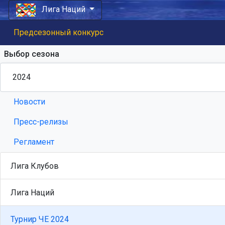
Лига Наций
Предсезонный конкурс
Выбор сезона
Новости
Пресс-релизы
Регламент
Лига Клубов
Лига Наций
Турнир ЧЕ 2024