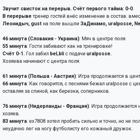
Звучит свисток на перерыв. Счёт первого тайма: 0-0
.
В перерыве
тренер гостей внёс изменение в состав: вме
Леонидыч, gust
на поле вышли
ЗаДинамо, uralposse, Ne
46 минута (Словакия - Украина)
: Мяч в центре поля.
55 минута
: Гости забивают как на тренировке!
Счёт 0-1.
Гол забил
beLbli
с подачи
uralposse.
Хозяева начинают с центра поля.
61 минута (Польша - Австрия)
: Игра продолжается в цент
66 минута
: Как говорится, с песнями бежал uralposse с це
оставляя за спиной, как березки, соперников.
76 минута (Нидерланды - Франция)
: Игра продолжается 
хозяев.
83 минута
: ex7808 хотел пробить сильно и точно, но не пол
неудачно лег на ногу футболисту его кожаный дружок.