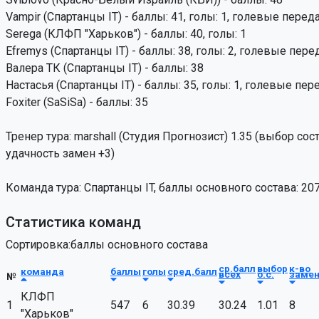
Vampir (Спартанцы IT) - баллы: 41, голы: 1, голевые переда
Serega (КЛФП "Харьков") - баллы: 40, голы: 1
Efremys (Спартанцы IT) - баллы: 38, голы: 2, голевые перед
Валера ТК (Спартанцы IT) - баллы: 38
Настасья (Спартанцы IT) - баллы: 35, голы: 1, голевые пере
Foxiter (SaSiSa) - баллы: 35
Тренер тура: marshall (Студия Прогнозист) 1.35 (выбор соста
удачность замен +3)
Команда тура: Спартанцы IT, баллы основного состава: 20
Статистика команд
Сортировка:баллы основного состава
ср.балл
выбор
к-во
команда
баллы
голы
сред.балл
всех
о.с.
заме
№
КЛФП
1
547
6
30.39
30.24
1.01
8
"Харьков"