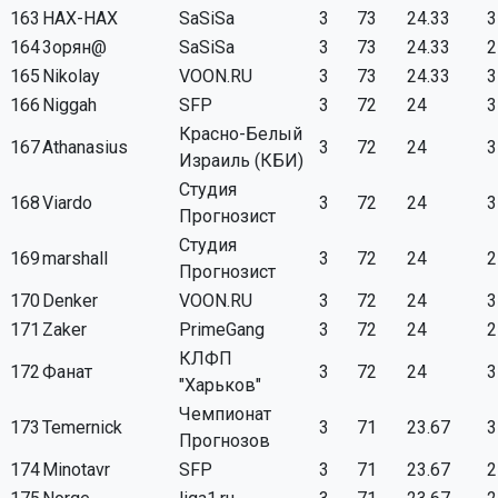
163
HAX-HAX
SaSiSa
3
73
24.33
3
164
3орян@
SaSiSa
3
73
24.33
2
165
Nikolay
VOON.RU
3
73
24.33
3
166
Niggah
SFP
3
72
24
3
Красно-Белый
167
Athanasius
3
72
24
3
Израиль (КБИ)
Студия
168
Viardo
3
72
24
3
Прогнозист
Студия
169
marshall
3
72
24
2
Прогнозист
170
Denker
VOON.RU
3
72
24
3
171
Zaker
PrimeGang
3
72
24
2
КЛФП
172
Фанат
3
72
24
3
"Харьков"
Чемпионат
173
Temernick
3
71
23.67
3
Прогнозов
174
Minotavr
SFP
3
71
23.67
2