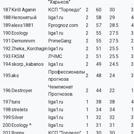
"Харьков"
187
Kirill Aganin
КСП "Торпедо"
2
60
30
3
188
Непонятый
liga1.ru
2
58
29
4
189
alexs1881
Fprognoz.com
2
57
28.5
4
190
Ecology
liga1.ru
2
55
27.5
3
191
Demonnvrn
PrimeGang
2
55
27.5
2
192
Zheka_Korchagin
liga1.ru
2
51
25.5
1
193
FKSM
ЛЧМС
2
51
25.5
3
194
skorp_kabanos
liga1.ru
2
49
24.5
3
Профессионалы
195
aks
2
48
24
3
прогноза
Чемпионат
196
Destroyer
2
44
22
1
Прогнозов
197
tuns
liga1.ru
1
38
38
4
198
strelets
liga1.ru
1
34
34
1
199
Silver
liga1.ru
1
32
32
3
200
Ecology *
liga1.ru
1
31
31
3
201
Ronny
КСП "Торпедо"
1
30
30
2