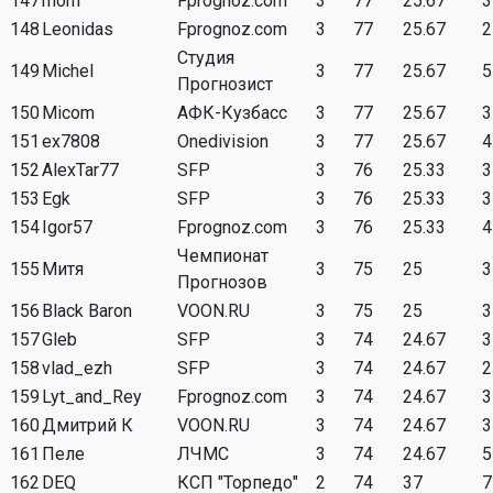
147
mom
Fprognoz.com
3
77
25.67
3
148
Leonidas
Fprognoz.com
3
77
25.67
2
Студия
149
Michel
3
77
25.67
5
Прогнозист
150
Micom
АФК-Кузбасс
3
77
25.67
3
151
ex7808
Onedivision
3
77
25.67
4
152
AlexTar77
SFP
3
76
25.33
3
153
Egk
SFP
3
76
25.33
3
154
Igor57
Fprognoz.com
3
76
25.33
4
Чемпионат
155
Митя
3
75
25
3
Прогнозов
156
Black Baron
VOON.RU
3
75
25
3
157
Gleb
SFP
3
74
24.67
3
158
vlad_ezh
SFP
3
74
24.67
2
159
Lyt_and_Rey
Fprognoz.com
3
74
24.67
3
160
Дмитрий К
VOON.RU
3
74
24.67
3
161
Пеле
ЛЧМС
3
74
24.67
5
162
DEQ
КСП "Торпедо"
2
74
37
7