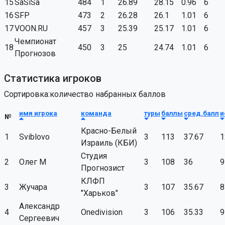
15
SaSiSa
484
1
26.89
28.15
0.96
6
16
SFP
473
2
26.28
26.1
1.01
6
17
VOON.RU
457
3
25.39
25.17
1.01
6
Чемпионат
18
450
3
25
24.74
1.01
6
Прогнозов
Статистика игроков
Сортировка:количество набранных баллов
имя игрока
команда
туры
баллы
сред.балл
и
№
Красно-Белый
1
Sviblovo
3
113
37.67
1
Израиль (КБИ)
Студия
2
Олег М
3
108
36
9
Прогнозист
КЛФП
3
Жучара
3
107
35.67
8
"Харьков"
Александр
4
Onedivision
3
106
35.33
9
Сергеевич