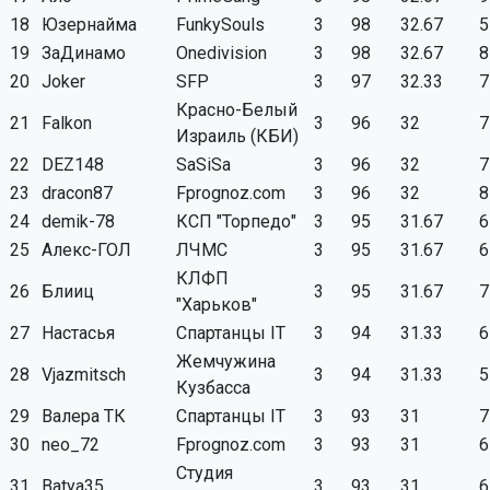
18
Юзернайма
FunkySouls
3
98
32.67
5
19
ЗаДинамо
Onedivision
3
98
32.67
8
20
Joker
SFP
3
97
32.33
7
Красно-Белый
21
Falkon
3
96
32
7
Израиль (КБИ)
22
DEZ148
SaSiSa
3
96
32
7
23
dracon87
Fprognoz.com
3
96
32
8
24
demik-78
КСП "Торпедо"
3
95
31.67
6
25
Алекс-ГОЛ
ЛЧМС
3
95
31.67
6
КЛФП
26
Блииц
3
95
31.67
7
"Харьков"
27
Настасья
Спартанцы IT
3
94
31.33
6
Жемчужина
28
Vjazmitsch
3
94
31.33
5
Кузбасса
29
Валера ТК
Спартанцы IT
3
93
31
7
30
neo_72
Fprognoz.com
3
93
31
6
Студия
31
Batya35
3
93
31
6