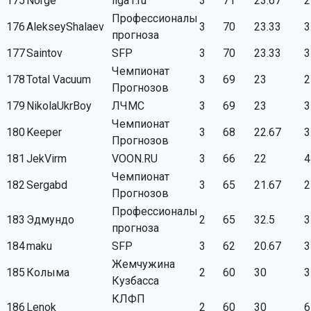
175
Norge
liga1.ru
3
71
23.67
2
Профессионалы
176
AlekseyShalaev
3
70
23.33
3
прогноза
177
Saintov
SFP
3
70
23.33
3
Чемпионат
178
Total Vacuum
3
69
23
2
Прогнозов
179
NikolaUkrBoy
ЛЧМС
3
69
23
3
Чемпионат
180
Keeper
3
68
22.67
3
Прогнозов
181
JekVirm
VOON.RU
3
66
22
4
Чемпионат
182
Sergabd
3
65
21.67
2
Прогнозов
Профессионалы
183
Эдмундо
2
65
32.5
3
прогноза
184
maku
SFP
3
62
20.67
3
Жемчужина
185
Колыма
2
60
30
3
Кузбасса
КЛФП
186
Lenok
2
60
30
6