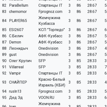
82
ParaBellum
Спартанцы IT
3
86
28.67
5
83
chernomor
Fprognoz.com
3
86
28.67
5
Жемчужина
84
PLAYER65
3
86
28.67
5
Кузбасса
85
ESI2607
КСП "Торпедо"
3
86
28.67
6
86
С.Белич
АФК-Кузбасс
3
86
28.67
5
87
Demon
АФК-Кузбасс
3
86
28.67
5
88
Леонидыч
Onedivision
3
86
28.67
4
89
gust
Onedivision
3
86
28.67
5
90
Олег Крупич
SFP
3
85
28.33
3
91
Villarreal
SFP
3
85
28.33
7
92
Vampir
Спартанцы IT
3
85
28.33
6
Красно-Белый
93
СНАЙПЕР
3
85
28.33
4
Израиль (КБИ)
94
rusln13
Fprognoz.com
3
85
28.33
5
95
Дед Эд
VOON.RU
3
85
28.33
6
Жемчужина
96
loan
3
85
28.33
3