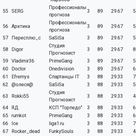
Профессионалы
55
SERG
3
89
29.67
5
прогноза
Профессионалы
56
Арктика
3
89
29.67
5
прогноза
57
Пересплю_с
SaSiSa
3
89
29.67
5
Студия
58
Digor
3
89
29.67
8
Прогнозист
59
Vladimir36
PrimeGang
3
89
29.67
5
60
Doctor
Onedivision
3
89
29.67
6
61
Efremys
Спартанцы IT
3
88
29.33
7
62
@олеся@
SaSiSa
3
88
29.33
5
Студия
63
Rokki55
3
88
29.33
4
Прогнозист
64
ЯД
КСП "Торпедо"
3
88
29.33
6
65
rumkot
PrimeGang
3
88
29.33
6
66
Ice
liga1.ru
3
88
29.33
7
67
Rocker_dead
FunkySouls
3
88
29.33
4