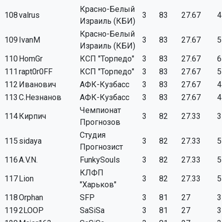
Красно-Белый
108
valrus
3
83
27.67
4
Израиль (КБИ)
Красно-Белый
109
IvanM
3
83
27.67
5
Израиль (КБИ)
110
HomGr
КСП "Торпедо"
3
83
27.67
6
111
rapt0r0FF
КСП "Торпедо"
3
83
27.67
5
112
Иванович
АФК-Кузбасс
3
83
27.67
4
113
С.Незнанов
АФК-Кузбасс
3
83
27.67
4
Чемпионат
114
Кирпич
3
82
27.33
3
Прогнозов
Студия
115
sidaya
3
82
27.33
5
Прогнозист
116
A.V.N.
FunkySouls
3
82
27.33
5
КЛФП
117
Lion
3
82
27.33
5
"Харьков"
118
Orphan
SFP
3
81
27
3
119
2LOOP
SaSiSa
3
81
27
3