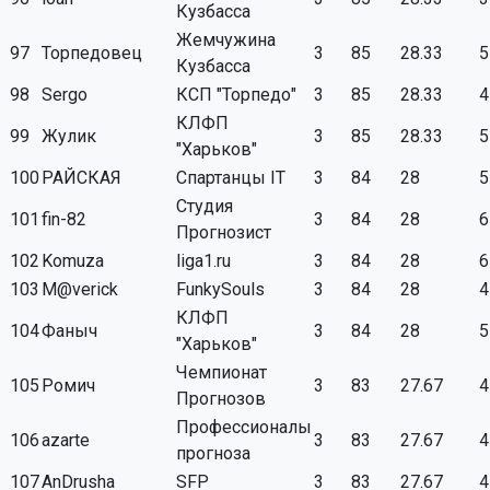
Кузбасса
Жемчужина
97
Торпедовец
3
85
28.33
5
Кузбасса
98
Sergo
КСП "Торпедо"
3
85
28.33
4
КЛФП
99
Жулик
3
85
28.33
5
"Харьков"
100
РАЙСКАЯ
Спартанцы IT
3
84
28
5
Студия
101
fin-82
3
84
28
6
Прогнозист
102
Komuza
liga1.ru
3
84
28
6
103
M@verick
FunkySouls
3
84
28
4
КЛФП
104
Фаныч
3
84
28
5
"Харьков"
Чемпионат
105
Ромич
3
83
27.67
4
Прогнозов
Профессионалы
106
azarte
3
83
27.67
4
прогноза
107
AnDrusha
SFP
3
83
27.67
4