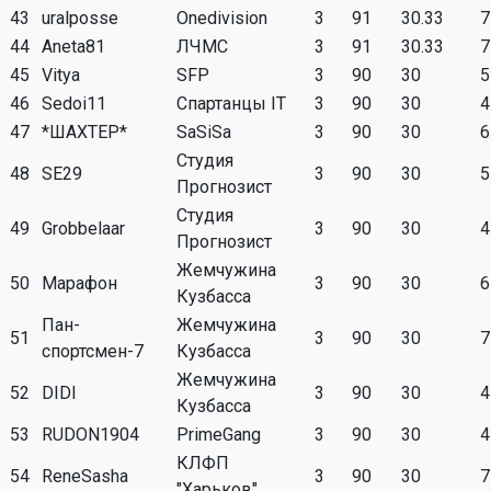
43
uralposse
Onedivision
3
91
30.33
7
44
Aneta81
ЛЧМС
3
91
30.33
7
45
Vitya
SFP
3
90
30
5
46
Sedoi11
Спартанцы IT
3
90
30
4
47
*ШАХТЕР*
SaSiSa
3
90
30
6
Студия
48
SE29
3
90
30
5
Прогнозист
Студия
49
Grobbelaar
3
90
30
4
Прогнозист
Жемчужина
50
Марафон
3
90
30
6
Кузбасса
Пан-
Жемчужина
51
3
90
30
7
спортсмен-7
Кузбасса
Жемчужина
52
DIDI
3
90
30
4
Кузбасса
53
RUDON1904
PrimeGang
3
90
30
4
КЛФП
54
ReneSasha
3
90
30
7
"Харьков"