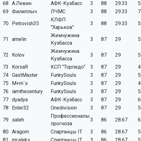
68
А.Левин
АФК-Кузбасс
3
88
29.33
5
69
Филиппыч
ЛЧМС
3
88
29.33
7
КЛФП
70
Petrovish35
3
88
29.33
5
"Харьков"
Жемчужина
71
аmelin
3
87
29
5
Кузбасса
Жемчужина
72
Kolov
3
87
29
5
Кузбасса
73
KorsaR
КСП "Торпедо"
3
87
29
4
74
GastMaster
FunkySouls
3
87
29
5
75
M+m´s
FunkySouls
3
87
29
4
76
iamthecentury
FunkySouls
3
87
29
5
77
dyadya
АФК-Кузбасс
3
87
29
6
78
Enter32
Onedivision
3
87
29
5
Профессионалы
79
saleh
3
86
28.67
6
прогноза
80
Aragorn
Спартанцы IT
3
86
28.67
5
81
mr.aleks
Спартанцы IT
3
86
28.67
5