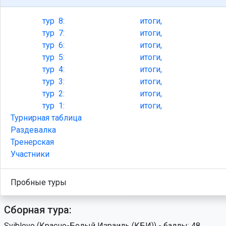
тур
8:
итоги,
тур
7:
итоги,
тур
6:
итоги,
тур
5:
итоги,
тур
4:
итоги,
тур
3:
итоги,
тур
2:
итоги,
тур
1:
итоги,
Турнирная таблица
Раздевалка
Тренерская
Участники
Пробные туры
Сборная тура:
Sviblovo (Красно-Белый Израиль (КБИ)) - баллы: 48