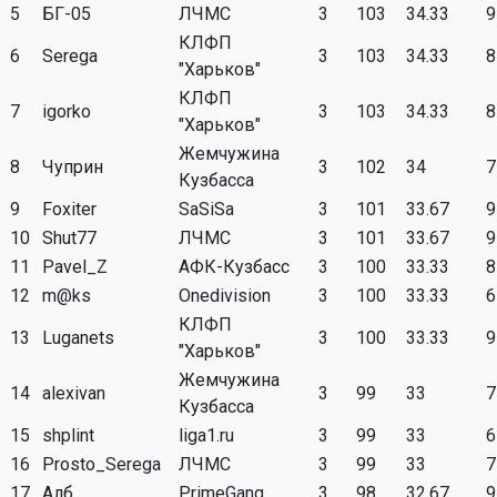
5
БГ-05
ЛЧМС
3
103
34.33
9
КЛФП
6
Serega
3
103
34.33
8
"Харьков"
КЛФП
7
igorko
3
103
34.33
8
"Харьков"
Жемчужина
8
Чуприн
3
102
34
7
Кузбасса
9
Foxiter
SaSiSa
3
101
33.67
9
10
Shut77
ЛЧМС
3
101
33.67
9
11
Pavel_Z
АФК-Кузбасс
3
100
33.33
8
12
m@ks
Onedivision
3
100
33.33
6
КЛФП
13
Luganets
3
100
33.33
9
"Харьков"
Жемчужина
14
alexivan
3
99
33
7
Кузбасса
15
shplint
liga1.ru
3
99
33
6
16
Prosto_Serega
ЛЧМС
3
99
33
7
17
Алб
PrimeGang
3
98
32.67
9