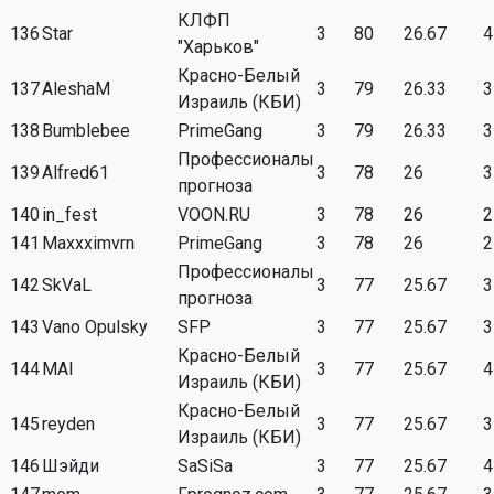
КЛФП
136
Star
3
80
26.67
4
"Харьков"
Красно-Белый
137
AleshaM
3
79
26.33
3
Израиль (КБИ)
138
Bumblebee
PrimeGang
3
79
26.33
3
Профессионалы
139
Alfred61
3
78
26
3
прогноза
140
in_fest
VOON.RU
3
78
26
2
141
Maxxximvrn
PrimeGang
3
78
26
2
Профессионалы
142
SkVaL
3
77
25.67
3
прогноза
143
Vano Opulsky
SFP
3
77
25.67
3
Красно-Белый
144
MAI
3
77
25.67
4
Израиль (КБИ)
Красно-Белый
145
reyden
3
77
25.67
3
Израиль (КБИ)
146
Шэйди
SaSiSa
3
77
25.67
4