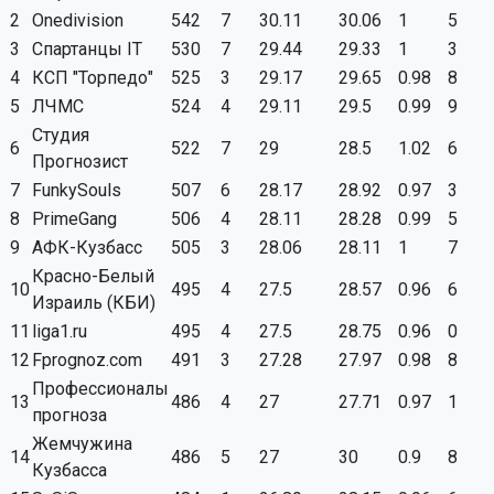
2
Onedivision
542
7
30.11
30.06
1
5
3
Спартанцы IT
530
7
29.44
29.33
1
3
4
КСП "Торпедо"
525
3
29.17
29.65
0.98
8
5
ЛЧМС
524
4
29.11
29.5
0.99
9
Студия
6
522
7
29
28.5
1.02
6
Прогнозист
7
FunkySouls
507
6
28.17
28.92
0.97
3
8
PrimeGang
506
4
28.11
28.28
0.99
5
9
АФК-Кузбасс
505
3
28.06
28.11
1
7
Красно-Белый
10
495
4
27.5
28.57
0.96
6
Израиль (КБИ)
11
liga1.ru
495
4
27.5
28.75
0.96
0
12
Fprognoz.com
491
3
27.28
27.97
0.98
8
Профессионалы
13
486
4
27
27.71
0.97
1
прогноза
Жемчужина
14
486
5
27
30
0.9
8
Кузбасса