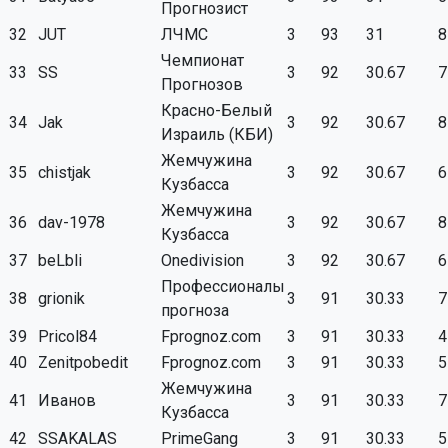
Прогнозист
32
JUT
ЛЧМС
3
93
31
8
Чемпионат
33
SS
3
92
30.67
7
Прогнозов
Красно-Белый
34
Jak
3
92
30.67
8
Израиль (КБИ)
Жемчужина
35
chistjak
3
92
30.67
6
Кузбасса
Жемчужина
36
dav-1978
3
92
30.67
8
Кузбасса
37
beLbli
Onedivision
3
92
30.67
6
Профессионалы
38
grionik
3
91
30.33
7
прогноза
39
Pricol84
Fprognoz.com
3
91
30.33
4
40
Zenitpobedit
Fprognoz.com
3
91
30.33
5
Жемчужина
41
Иванов
3
91
30.33
7
Кузбасса
42
SSAKALAS
PrimeGang
3
91
30.33
5