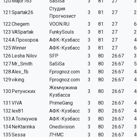
120
Major163
SaSiSa
3
81
27
3
Студия
121
Spartak26
3
81
27
2
Прогнозист
122
Chegem
VOON.RU
3
81
27
6
123
VASpartak
FunkySouls
3
81
27
2
124
А.Прохоров
АФК-Кузбасс
3
81
27
4
125
Winner
АФК-Кузбасс
3
81
27
6
126
Lesha Nilov
SFP
3
80
26.67
3
127
Mr_Smith
SaSiSa
3
80
26.67
5
128
Alex_fb
Fprognoz.com
3
80
26.67
4
129
viking
Fprognoz.com
3
80
26.67
4
Жемчужина
130
Ретунских
3
80
26.67
4
Кузбасса
131
VIVA
PrimeGang
3
80
26.67
4
132
lex81
АФК-Кузбасс
3
80
26.67
4
133
А.Толкунов
АФК-Кузбасс
3
80
26.67
4
134
NeKtarinka
Onedivision
3
80
26.67
3
135
Sessa
ЛЧМС
3
80
26.67
4