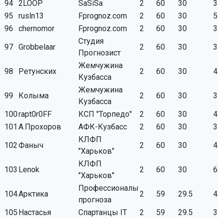
94
2LOOP
SaSiSa
2
60
30
3
95
rusln13
Fprognoz.com
2
60
30
5
96
chernomor
Fprognoz.com
2
60
30
3
Студия
97
Grobbelaar
2
60
30
3
Прогнозист
Жемчужина
98
Ретунских
2
60
30
4
Кузбасса
Жемчужина
99
Колыма
2
60
30
3
Кузбасса
100
rapt0r0FF
КСП "Торпедо"
2
60
30
4
101
А.Прохоров
АФК-Кузбасс
2
60
30
3
КЛФП
102
Фаныч
2
60
30
4
"Харьков"
КЛФП
103
Lenok
2
60
30
6
"Харьков"
Профессионалы
104
Арктика
2
59
29.5
4
прогноза
105
Настасья
Спартанцы IT
2
59
29.5
3