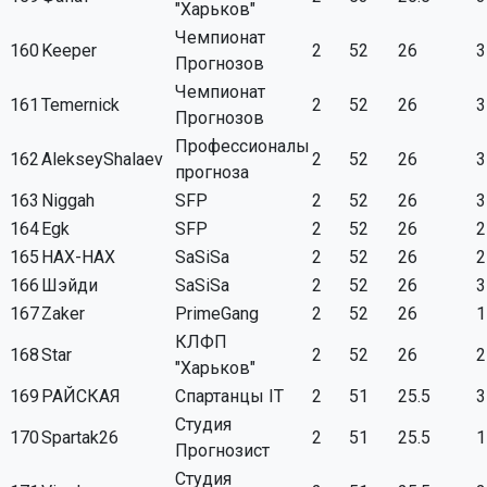
"Харьков"
Чемпионат
160
Keeper
2
52
26
3
Прогнозов
Чемпионат
161
Temernick
2
52
26
3
Прогнозов
Профессионалы
162
AlekseyShalaev
2
52
26
3
прогноза
163
Niggah
SFP
2
52
26
3
164
Egk
SFP
2
52
26
2
165
HAX-HAX
SaSiSa
2
52
26
2
166
Шэйди
SaSiSa
2
52
26
3
167
Zaker
PrimeGang
2
52
26
1
КЛФП
168
Star
2
52
26
2
"Харьков"
169
РАЙСКАЯ
Спартанцы IT
2
51
25.5
3
Студия
170
Spartak26
2
51
25.5
1
Прогнозист
Студия