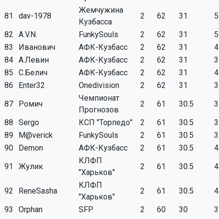
Жемчужина
81
dav-1978
2
62
31
5
Кузбасса
82
A.V.N.
FunkySouls
2
62
31
5
83
Иванович
АФК-Кузбасс
2
62
31
4
84
А.Левин
АФК-Кузбасс
2
62
31
3
85
С.Белич
АФК-Кузбасс
2
62
31
4
86
Enter32
Onedivision
2
62
31
3
Чемпионат
87
Ромич
2
61
30.5
3
Прогнозов
88
Sergo
КСП "Торпедо"
2
61
30.5
3
89
M@verick
FunkySouls
2
61
30.5
3
90
Demon
АФК-Кузбасс
2
61
30.5
4
КЛФП
91
Жулик
2
61
30.5
4
"Харьков"
КЛФП
92
ReneSasha
2
61
30.5
4
"Харьков"
93
Orphan
SFP
2
60
30
3