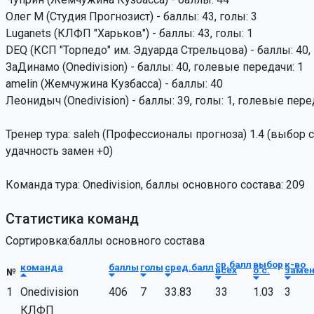
Олег М (Студия Прогнозист) - баллы: 43, голы: 3
Luganets (КЛФП "Харьков") - баллы: 43, голы: 1
DEQ (КСП "Торпедо" им. Эдуарда Стрельцова) - баллы: 40, 
ЗаДинамо (Onedivision) - баллы: 40, голевые передачи: 1
аmelin (Жемчужина Кузбасса) - баллы: 40
Леонидыч (Onedivision) - баллы: 39, голы: 1, голевые пере
Тренер тура: saleh (Профессионалы прогноза) 1.4 (выбор со
удачность замен +0)
Команда тура: Onedivision, баллы основного состава: 209
Статистика команд
Сортировка:баллы основного состава
ср.балл
выбор
к-во
команда
баллы
голы
сред.балл
всех
о.с.
заме
№
1
Onedivision
406
7
33.83
33
1.03
3
КЛФП