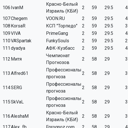
Красно-Белый
106
IvanM
2
59
29.5
4
Израиль (КБИ)
107
Chegem
VOON.RU
2
59
29.5
4
108
KorsaR
КСП "Торпедо"
2
59
29.5
3
109
VIVA
PrimeGang
2
59
29.5
4
110
VASpartak
FunkySouls
2
59
29.5
2
111
dyadya
АФК-Кузбасс
2
59
29.5
4
Чемпионат
112
Митя
2
58
29
3
Прогнозов
Профессионалы
113
Alfred61
2
58
29
3
прогноза
Профессионалы
114
SERG
2
58
29
3
прогноза
Профессионалы
115
SkVaL
2
58
29
3
прогноза
Красно-Белый
116
AleshaM
2
58
29
3
Израиль (КБИ)
117
Alex_fb
Fprognoz.com
2
58
29
4