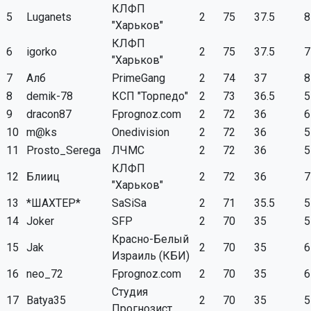
КЛФП
5
Luganets
2
75
37.5
8
"Харьков"
КЛФП
6
igorko
2
75
37.5
7
"Харьков"
7
Алб
PrimeGang
2
74
37
8
8
demik-78
КСП "Торпедо"
2
73
36.5
5
9
dracon87
Fprognoz.com
2
72
36
6
10
m@ks
Onedivision
2
72
36
5
11
Prosto_Serega
ЛЧМС
2
72
36
5
КЛФП
12
Блииц
2
72
36
7
"Харьков"
13
*ШАХТЕР*
SaSiSa
2
71
35.5
5
14
Joker
SFP
2
70
35
5
Красно-Белый
15
Jak
2
70
35
6
Израиль (КБИ)
16
neo_72
Fprognoz.com
2
70
35
6
Студия
17
Batya35
2
70
35
5
Прогнозист