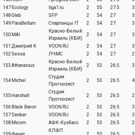
147
Ecology
liga1.ru
2
55
27.5
3
148
Gleb
SFP
2
54
27
3
149
ParaBellum
Спартанцы IT
2
54
27
3
Красно-Белый
150
MAI
2
54
27
3
Израиль (КБИ)
151
Дмитрий К
VOON.RU
2
54
27
3
152
Sessa
ЛЧМС
2
54
27
2
Красно-Белый
153
Athanasius
2
53
26.5
3
Израиль (КБИ)
Студия
154
Michel
2
53
26.5
4
Прогнозист
Студия
155
marshall
2
53
26.5
2
Прогнозист
156
Black Baron
VOON.RU
2
53
26.5
3
157
Denker
VOON.RU
2
53
26.5
3
158
Micom
АФК-Кузбасс
2
53
26.5
2
КЛФП
159
Фанат
2
53
26.5
3