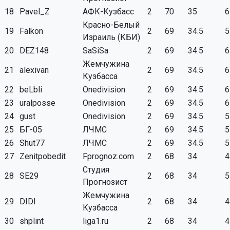
18
Pavel_Z
АФК-Кузбасс
2
70
35
6
Красно-Белый
19
Falkon
2
69
34.5
5
Израиль (КБИ)
20
DEZ148
SaSiSa
2
69
34.5
6
Жемчужина
21
alexivan
2
69
34.5
6
Кузбасса
22
beLbli
Onedivision
2
69
34.5
6
23
uralposse
Onedivision
2
69
34.5
6
24
gust
Onedivision
2
69
34.5
5
25
БГ-05
ЛЧМС
2
69
34.5
5
26
Shut77
ЛЧМС
2
69
34.5
5
27
Zenitpobedit
Fprognoz.com
2
68
34
4
Студия
28
SE29
2
68
34
5
Прогнозист
Жемчужина
29
DIDI
2
68
34
4
Кузбасса
30
shplint
liga1.ru
2
68
34
4