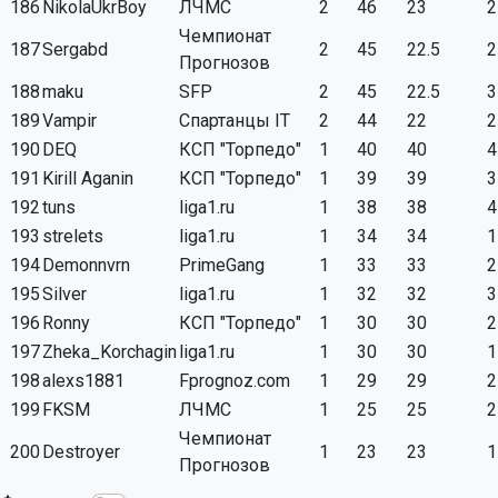
186
NikolaUkrBoy
ЛЧМС
2
46
23
2
Чемпионат
187
Sergabd
2
45
22.5
2
Прогнозов
188
maku
SFP
2
45
22.5
3
189
Vampir
Спартанцы IT
2
44
22
2
190
DEQ
КСП "Торпедо"
1
40
40
4
191
Kirill Aganin
КСП "Торпедо"
1
39
39
3
192
tuns
liga1.ru
1
38
38
4
193
strelets
liga1.ru
1
34
34
1
194
Demonnvrn
PrimeGang
1
33
33
2
195
Silver
liga1.ru
1
32
32
3
196
Ronny
КСП "Торпедо"
1
30
30
2
197
Zheka_Korchagin
liga1.ru
1
30
30
1
198
alexs1881
Fprognoz.com
1
29
29
2
199
FKSM
ЛЧМС
1
25
25
2
Чемпионат
200
Destroyer
1
23
23
1
Прогнозов