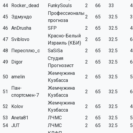
44
Rocker_dead
FunkySouls
2
66
33
4
Профессионалы
45
Эдмундо
2
65
32.5
3
прогноза
46
AnDrusha
SFP
2
65
32.5
4
Красно-Белый
47
Sviblovo
2
65
32.5
6
Израиль (КБИ)
48
Пересплю_с
SaSiSa
2
65
32.5
4
Студия
49
Digor
2
65
32.5
6
Прогнозист
Жемчужина
50
аmelin
2
65
32.5
5
Кузбасса
Пан-
Жемчужина
51
2
65
32.5
6
спортсмен-7
Кузбасса
Жемчужина
52
Kolov
2
65
32.5
4
Кузбасса
53
Aneta81
ЛЧМС
2
65
32.5
5
54
JUT
ЛЧМС
2
65
32.5
5