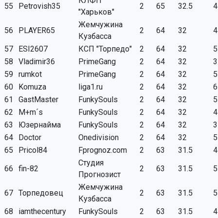
КЛФП
55
Petrovish35
2
65
32.5
4
"Харьков"
Жемчужина
56
PLAYER65
2
64
32
4
Кузбасса
57
ESI2607
КСП "Торпедо"
2
64
32
5
58
Vladimir36
PrimeGang
2
64
32
3
59
rumkot
PrimeGang
2
64
32
5
60
Komuza
liga1.ru
2
64
32
6
61
GastMaster
FunkySouls
2
64
32
5
62
M+m´s
FunkySouls
2
64
32
4
63
Юзернайма
FunkySouls
2
64
32
3
64
Doctor
Onedivision
2
64
32
5
65
Pricol84
Fprognoz.com
2
63
31.5
4
Студия
66
fin-82
2
63
31.5
5
Прогнозист
Жемчужина
67
Торпедовец
2
63
31.5
5
Кузбасса
68
iamthecentury
FunkySouls
2
63
31.5
4