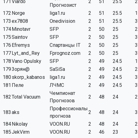
171
Viardo
2
51
25.5
2
Прогнозист
172
Norge
liga1.ru
2
51
25.5
1
173
ex7808
Onedivision
2
51
25.5
3
174
Minotavr
SFP
2
50
25
2
175
Saintov
SFP
2
50
25
3
176
Efremys
Спартанцы IT
2
50
25
3
177
Lyt_and_Rey
Fprognoz.com
2
50
25
3
178
Vano Opulsky
SFP
2
49
24.5
1
179
3орян@
SaSiSa
2
49
24.5
2
180
skorp_kabanos
liga1.ru
2
49
24.5
3
181
Пеле
ЛЧМС
2
49
24.5
3
Чемпионат
182
Total Vacuum
2
48
24
2
Прогнозов
Профессионалы
183
aks
2
48
24
3
прогноза
184
Nikolay
VOON.RU
2
48
24
2
185
JekVirm
VOON.RU
2
46
23
3