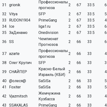
Профессионалы
31
grionik
2
67
33.5
6
прогноза
32
Vitya
SFP
2
67
33.5
5
33
RUDON1904
PrimeGang
2
67
33.5
4
34
Ice
liga1.ru
2
67
33.5
6
35
ЗаДинамо
Onedivision
2
67
33.5
6
Чемпионат
36
SS
2
66
33
6
Прогнозов
Профессионалы
37
azarte
2
66
33
4
прогноза
38
Олег Крупич
SFP
2
66
33
3
Красно-Белый
39
СНАЙПЕР
2
66
33
4
Израиль (КБИ)
40
@олеся@
SaSiSa
2
66
33
5
41
Foxiter
SaSiSa
2
66
33
5
Жемчужина
42
Vjazmitsch
2
66
33
4
Кузбасса
43
SSAKALAS
PrimeGang
2
66
33
4