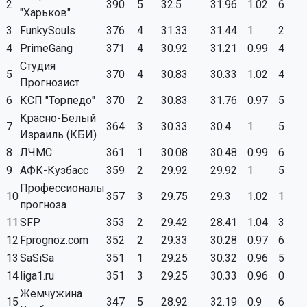
2
390
5
32.5
31.96
1.02
6
"Харьков"
3
FunkySouls
376
4
31.33
31.44
1
2
4
PrimeGang
371
4
30.92
31.21
0.99
4
Студия
5
370
4
30.83
30.33
1.02
4
Прогнозист
6
КСП "Торпедо"
370
2
30.83
31.76
0.97
5
Красно-Белый
7
364
3
30.33
30.4
1
5
Израиль (КБИ)
8
ЛЧМС
361
1
30.08
30.48
0.99
6
9
АФК-Кузбасс
359
2
29.92
29.92
1
5
Профессионалы
10
357
3
29.75
29.3
1.02
1
прогноза
11
SFP
353
2
29.42
28.41
1.04
3
12
Fprognoz.com
352
2
29.33
30.28
0.97
6
13
SaSiSa
351
1
29.25
30.32
0.96
5
14
liga1.ru
351
3
29.25
30.33
0.96
0
Жемчужина
15
347
5
28.92
32.19
0.9
6