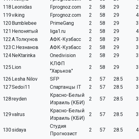
118
Leonidas
Fprognoz.com
2
58
29
2
119
viking
Fprognoz.com
2
58
29
4
120
Bumblebee
PrimeGang
2
58
29
3
121
Непонятый
liga1.ru
2
58
29
4
122
А.Толкунов
АФК-Кузбасс
2
58
29
3
123
С.Незнанов
АФК-Кузбасс
2
58
29
3
124
NeKtarinka
Onedivision
2
58
29
3
КЛФП
125
Lion
2
58
29
3
"Харьков"
126
Lesha Nilov
SFP
2
57
28.5
3
127
Sedoi11
Спартанцы IT
2
57
28.5
3
Красно-Белый
128
reyden
2
57
28.5
3
Израиль (КБИ)
Красно-Белый
129
valrus
2
57
28.5
3
Израиль (КБИ)
Студия
130
sidaya
2
57
28.5
4
Прогнозист