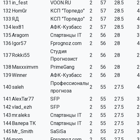
131
in_fest
VOON.RU
2
57
28.5
2
132
HomGr
КСП "Торпедо"
2
57
28.5
4
133
ЯД
КСП "Торпедо"
2
57
28.5
4
134
lex81
АФК-Кузбасс
2
57
28.5
3
135
Aragorn
Спартанцы IT
2
56
28
3
136
Igor57
Fprognoz.com
2
56
28
4
Студия
137
Rokki55
2
56
28
2
Прогнозист
138
Maxxximvrn
PrimeGang
2
56
28
2
139
Winner
АФК-Кузбасс
2
56
28
4
Профессионалы
140
saleh
2
55
27.5
4
прогноза
141
AlexTar77
SFP
2
55
27.5
3
142
vlad_ezh
SFP
2
55
27.5
2
143
mr.aleks
Спартанцы IT
2
55
27.5
3
144
Валера ТК
Спартанцы IT
2
55
27.5
3
145
Mr_Smith
SaSiSa
2
55
27.5
3
146
mom
Fprognoz.com
2
55
27.5
3