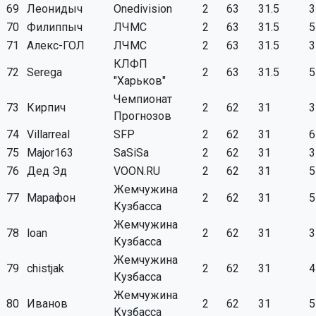
69
Леонидыч
Onedivision
2
63
31.5
3
70
Филиппыч
ЛЧМС
2
63
31.5
5
71
Алекс-ГОЛ
ЛЧМС
2
63
31.5
3
КЛФП
72
Serega
2
63
31.5
5
"Харьков"
Чемпионат
73
Кирпич
2
62
31
3
Прогнозов
74
Villarreal
SFP
2
62
31
6
75
Major163
SaSiSa
2
62
31
3
76
Дед Эд
VOON.RU
2
62
31
5
Жемчужина
77
Марафон
2
62
31
5
Кузбасса
Жемчужина
78
loan
2
62
31
3
Кузбасса
Жемчужина
79
chistjak
2
62
31
4
Кузбасса
Жемчужина
80
Иванов
2
62
31
5
Кузбасса