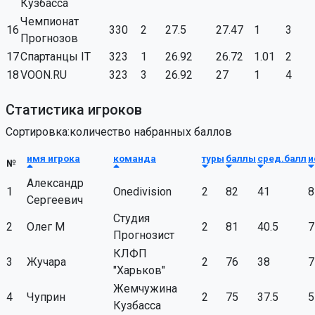
Кузбасса
Чемпионат
16
330
2
27.5
27.47
1
3
Прогнозов
17
Спартанцы IT
323
1
26.92
26.72
1.01
2
18
VOON.RU
323
3
26.92
27
1
4
Статистика игроков
Сортировка:количество набранных баллов
имя игрока
команда
туры
баллы
сред.балл
и
№
Александр
1
Onedivision
2
82
41
8
Сергеевич
Студия
2
Олег М
2
81
40.5
7
Прогнозист
КЛФП
3
Жучара
2
76
38
7
"Харьков"
Жемчужина
4
Чуприн
2
75
37.5
5
Кузбасса