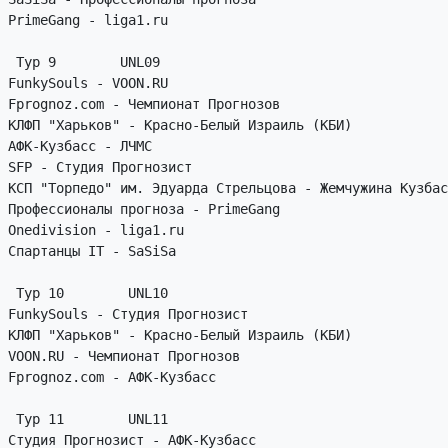
PrimeGang - liga1.ru

 Тур 9        UNL09

FunkySouls - VOON.RU

Fprognoz.com - Чемпионат Прогнозов

КЛФП "Харьков" - Красно-Белый Израиль (КБИ)

АФК-Кузбасс - ЛЧМС

SFP - Студия Прогнозист

КСП "Торпедо" им. Эдуарда Стрельцова - Жемчужина Кузбас
Профессионалы прогноза - PrimeGang

Onedivision - liga1.ru

Спартанцы IT - SaSiSa

 Тур 10        UNL10

FunkySouls - Студия Прогнозист

КЛФП "Харьков" - Красно-Белый Израиль (КБИ)

VOON.RU - Чемпионат Прогнозов

Fprognoz.com - АФК-Кузбасс

 Тур 11        UNL11

Студия Прогнозист - АФК-Кузбасс
