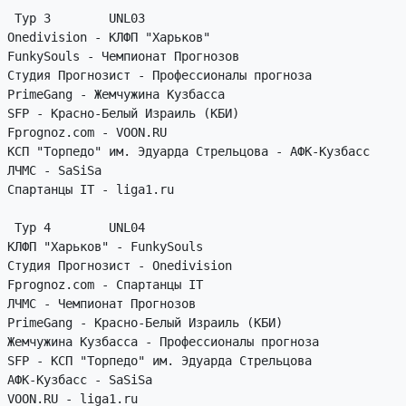
 Тур 3        UNL03

Onedivision - КЛФП "Харьков"

FunkySouls - Чемпионат Прогнозов

Студия Прогнозист - Профессионалы прогноза

PrimeGang - Жемчужина Кузбасса

SFP - Красно-Белый Израиль (КБИ)

Fprognoz.com - VOON.RU

КСП "Торпедо" им. Эдуарда Стрельцова - АФК-Кузбасс

ЛЧМС - SaSiSa

Спартанцы IT - liga1.ru

 Тур 4        UNL04

КЛФП "Харьков" - FunkySouls

Студия Прогнозист - Onedivision

Fprognoz.com - Спартанцы IT

ЛЧМС - Чемпионат Прогнозов

PrimeGang - Красно-Белый Израиль (КБИ)

Жемчужина Кузбасса - Профессионалы прогноза

SFP - КСП "Торпедо" им. Эдуарда Стрельцова

АФК-Кузбасс - SaSiSa

VOON.RU - liga1.ru
