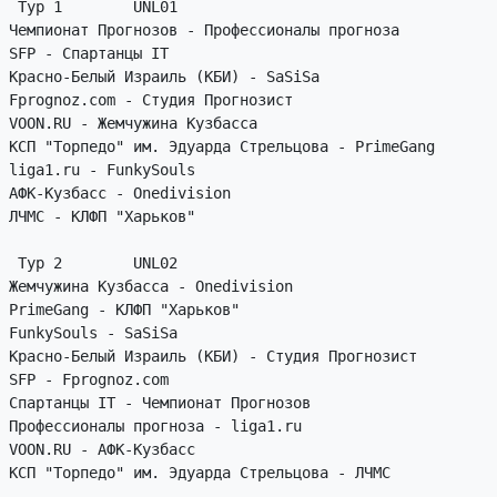
 Тур 1        UNL01

Чемпионат Прогнозов - Профессионалы прогноза

SFP - Спартанцы IT

Красно-Белый Израиль (КБИ) - SaSiSa

Fprognoz.com - Студия Прогнозист

VOON.RU - Жемчужина Кузбасса

КСП "Торпедо" им. Эдуарда Стрельцова - PrimeGang

liga1.ru - FunkySouls

АФК-Кузбасс - Onedivision

ЛЧМС - КЛФП "Харьков"

 Тур 2        UNL02

Жемчужина Кузбасса - Onedivision

PrimeGang - КЛФП "Харьков"

FunkySouls - SaSiSa

Красно-Белый Израиль (КБИ) - Студия Прогнозист

SFP - Fprognoz.com

Спартанцы IT - Чемпионат Прогнозов

Профессионалы прогноза - liga1.ru

VOON.RU - АФК-Кузбасс

КСП "Торпедо" им. Эдуарда Стрельцова - ЛЧМС
