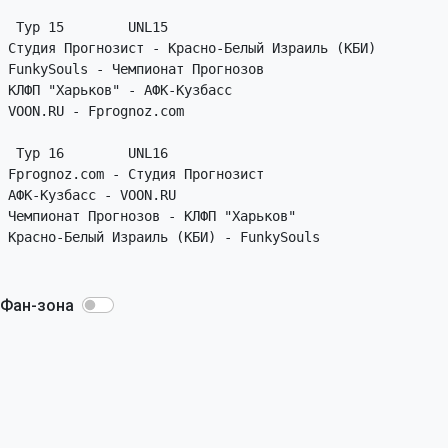
 Тур 15        UNL15

Студия Прогнозист - Красно-Белый Израиль (КБИ)

FunkySouls - Чемпионат Прогнозов

КЛФП "Харьков" - АФК-Кузбасс

VOON.RU - Fprognoz.com

 Тур 16        UNL16

Fprognoz.com - Студия Прогнозист

АФК-Кузбасс - VOON.RU

Чемпионат Прогнозов - КЛФП "Харьков"

Красно-Белый Израиль (КБИ) - FunkySouls

Фан-зона