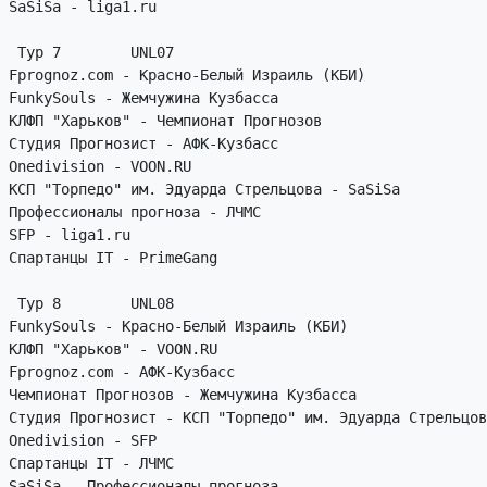
SaSiSa - liga1.ru

 Тур 7        UNL07

Fprognoz.com - Красно-Белый Израиль (КБИ)

FunkySouls - Жемчужина Кузбасса

КЛФП "Харьков" - Чемпионат Прогнозов

Студия Прогнозист - АФК-Кузбасс

Onedivision - VOON.RU

КСП "Торпедо" им. Эдуарда Стрельцова - SaSiSa

Профессионалы прогноза - ЛЧМС

SFP - liga1.ru

Спартанцы IT - PrimeGang

 Тур 8        UNL08

FunkySouls - Красно-Белый Израиль (КБИ)

КЛФП "Харьков" - VOON.RU

Fprognoz.com - АФК-Кузбасс

Чемпионат Прогнозов - Жемчужина Кузбасса

Студия Прогнозист - КСП "Торпедо" им. Эдуарда Стрельцов
Onedivision - SFP

Спартанцы IT - ЛЧМС

SaSiSa - Профессионалы прогноза
