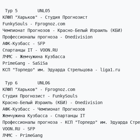
 Тур 5        UNL05

КЛФП "Харьков" - Студия Прогнозист

FunkySouls - Fprognoz.com

Чемпионат Прогнозов - Красно-Белый Израиль (КБИ)

Профессионалы прогноза - Onedivision

АФК-Кузбасс - SFP

Спартанцы IT - VOON.RU

ЛЧМС - Жемчужина Кузбасса

PrimeGang - SaSiSa

КСП "Торпедо" им. Эдуарда Стрельцова - liga1.ru

 Тур 6        UNL06

КЛФП "Харьков" - Fprognoz.com

Студия Прогнозист - FunkySouls

Красно-Белый Израиль (КБИ) - Onedivision

АФК-Кузбасс - Чемпионат Прогнозов

Жемчужина Кузбасса - Спартанцы IT

Профессионалы прогноза - КСП "Торпедо" им. Эдуарда Стре
VOON.RU - SFP

ЛЧМС - PrimeGang
