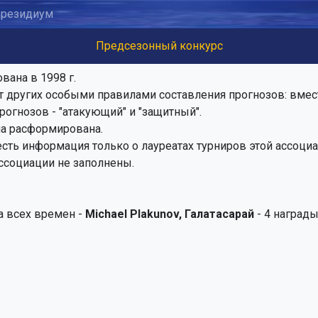
резидиум
Предсезонный конкурс
вана в 1998 г.
т других особыми правилами составления прогнозов: вмест
рогнозов - "атакующий" и "защитный".
ла расформирована.
есть информация только о лауреатах турниров этой ассоциа
ссоциации не заполнены.
а всех времен -
Michael Plakunov, Галатасаpай
- 4 наград