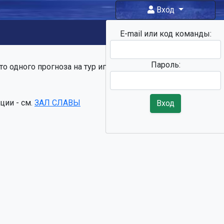
Вход
E-mail или код команды:
Фан-
зона
Пароль:
о одного прогноза на тур игроки
ции - см.
ЗАЛ СЛАВЫ
Вход
ы