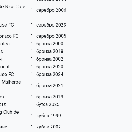
e Nice Côte
1
серебро 2006
r
use FC
1
серебро 2023
onaco FC
1
серебро 2005
antes
1
бронза 2000
rs
1
бронза 2018
н
1
бронза 2002
rient
1
бронза 2020
use FC
1
бронза 2024
 Malherbe
1
бронза 2021
es
1
бронза 2019
etz
1
бутса 2025
g Club de
1
кубок 1999
анс
1
кубок 2002