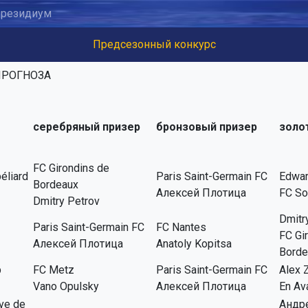
резидиум
Предсезонный конкурс
РОГНОЗА
серебряный призер
бронзовый призер
золо
FC Girondins de
éliard
Paris Saint-Germain FC
Edwar
Bordeaux
Алексей Плотица
FC So
Dmitry Petrov
Dmitr
Paris Saint-Germain FC
FC Nantes
FC Gi
Алексей Плотица
Anatoly Kopitsa
Borde
p
FC Metz
Paris Saint-Germain FC
Alex 
Vano Opulsky
Алексей Плотица
En Av
ive de
Андр