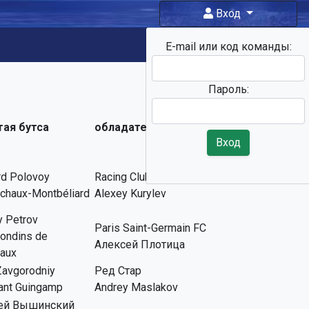
Вход
E-mail или код команды:
Фан-
зона
Пароль:
тая бутса
обладатель кубка
Вход
d Polovoy
Racing Club de Lens
chaux-Montbéliard
Alexey Kurylev
y Petrov
Paris Saint-Germain FC
rondins de
Алексей Плотица
aux
Zavgorodniy
Ред Стар
ant Guingamp
Andrey Maslakov
ей Вышинский