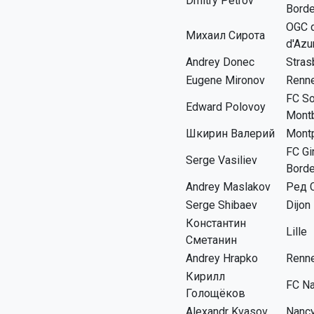
Dmitry Petrov
Bord
OGC d
Михаил Сирота
d'Azu
Andrey Donec
Stras
Eugene Mironov
Renn
FC So
Edward Polovoy
Montb
Шкирин Валерий
Montp
FC Gi
Serge Vasiliev
Bord
Andrey Maslakov
Ред 
Serge Shibaev
Dijon
Константин
Lille
Сметанин
Andrey Hrapko
Renn
Кирилл
FC N
Голощёков
Alexandr Kvasov
Nanc