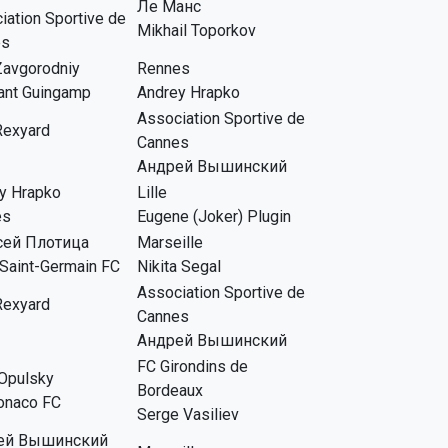
Ле Манс
iation Sportive de
Mikhail Toporkov
es
Zavgorodniy
Rennes
ant Guingamp
Andrey Hrapko
Association Sportive de
Rexyard
Cannes
Андрей Вышинский
y Hrapko
Lille
es
Eugene (Joker) Plugin
сей Плотица
Marseille
 Saint-Germain FC
Nikita Segal
Association Sportive de
Rexyard
Cannes
Андрей Вышинский
FC Girondins de
Opulsky
Bordeaux
onaco FC
Serge Vasiliev
ей Вышинский