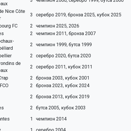
3
чемпион 2000, серебро 1999, бутса 2000
eaux
e Nice Côte
3
серебро 2019, бронза 2025, кубок 2025
r
bourg FC
2
чемпион 2025, 2026
es
2
чемпион 2011, бронза 2007
chaux-
2
чемпион 1999, бутса 1999
éliard
ellier
2
серебро 2020, бутса 2020
rondins de
2
серебро 2011, кубок 2011
eaux
Стар
2
бронза 2003, кубок 2001
 FCO
2
бронза 2023, кубок 2024
2
бронза 2013, кубок 2019
es
2
бутса 2005, кубок 2003
antes
1
чемпион 2014
y
1
серебро 2004