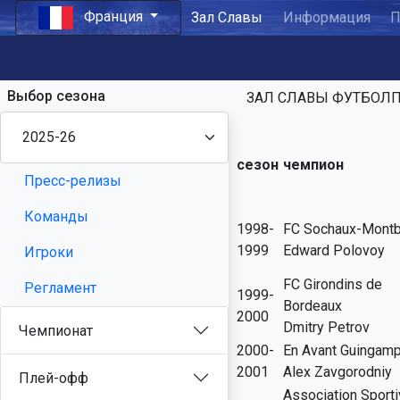
Франция
Зал Славы
Информация
П
Выбор сезона
ЗАЛ СЛАВЫ ФУТБОЛП
сезон
чемпион
Пресс-релизы
Команды
1998-
FC Sochaux-Montb
1999
Edward Polovoy
Игроки
FC Girondins de
Регламент
1999-
Bordeaux
2000
Dmitry Petrov
Чемпионат
2000-
En Avant Guingam
2001
Alex Zavgorodniy
Плей-офф
Association Sport