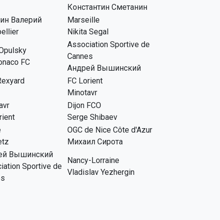
Константин Сметанин
ин Валерий
Marseille
ellier
Nikita Segal
Association Sportive de
Opulsky
Cannes
onaco FC
Андрей Вышинский
Rexyard
FC Lorient
Minotavr
avr
Dijon FCO
rient
Serge Shibaev
e
OGC de Nice Côte d'Azur
etz
Михаил Сирота
ей Вышинский
Nancy-Lorraine
iation Sportive de
Vladislav Yezhergin
es