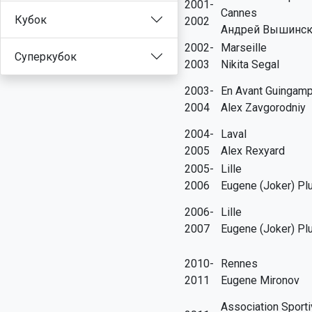
2001-
Cannes
Кубок
2002
Андрей Вышинс
2002-
Marseille
Суперкубок
2003
Nikita Segal
2003-
En Avant Guingam
2004
Alex Zavgorodniy
2004-
Laval
2005
Alex Rexyard
2005-
Lille
2006
Eugene (Joker) Pl
2006-
Lille
2007
Eugene (Joker) Pl
2010-
Rennes
2011
Eugene Mironov
Association Sport