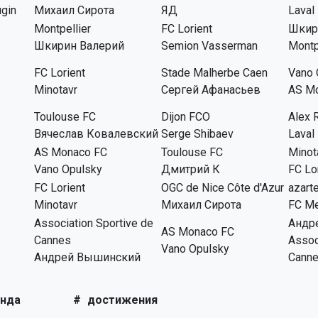
ugin
Михаил Сирота
ЯД
Laval
Montpellier
FC Lorient
Шкир
Шкирин Валерий
Semion Vasserman
Montp
FC Lorient
Stade Malherbe Caen
Vano 
Minotavr
Сергей Афанасьев
AS M
Toulouse FC
Dijon FCO
Alex 
Вячеслав Ковалевский
Serge Shibaev
Laval
AS Monaco FC
Toulouse FC
Minot
Vano Opulsky
Дмитрий К
FC Lo
FC Lorient
OGC de Nice Côte d'Azur
azart
Minotavr
Михаил Сирота
FC M
Association Sportive de
Андр
AS Monaco FC
Cannes
Assoc
Vano Opulsky
Андрей Вышинский
Cann
нда
#
достижения