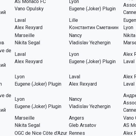
AS Monaco FC
Lyon
Assoc
Vano Opulsky
Eugene (Joker) Plugin
кий
Cann
Laval
Lille
Eugen
Alex Rexyard
Константин Сметанин
Lyon
Marseille
Nancy
Nikita
ов
Nikita Segal
Vladislav Yezhergin
Marse
ive de
Laval
Lyon
Alex 
Alex Rexyard
Eugene (Joker) Plugin
Laval
кий
Lyon
Laval
Alex 
n
Eugene (Joker) Plugin
Alex Rexyard
Laval
ive de
Андр
Lyon
Nancy
Assoc
Eugene (Joker) Plugin
Vladislav Yezhergin
кий
Cann
Marseille
Angers
Vano 
Nikita Segal
Gleb Arsatov
AS M
OGC de Nice Côte d'Azur
Rennes
Alex 