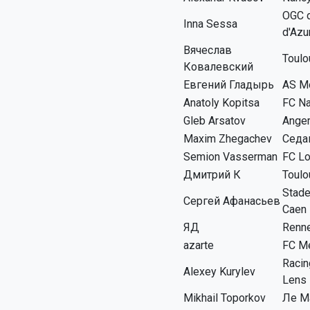
OGC d
Inna Sessa
d'Azu
Вячеслав
Toulo
Ковалевский
Евгений Гладырь
AS M
Anatoly Kopitsa
FC N
Gleb Arsatov
Ange
Maxim Zhegachev
Седа
Semion Vasserman
FC Lo
Дмитрий К
Toulo
Stade
Сергей Афанасьев
Caen
ЯД
Renn
azarte
FC M
Racin
Alexey Kurylev
Lens
Mikhail Toporkov
Ле М