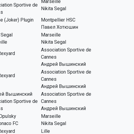
Marseille
iation Sportive de
Nikita Segal
es
e (Joker) Plugin
Montpellier HSC
Павел Хотюшин
 Segal
Marseille
ille
Nikita Segal
Association Sportive de
Rexyard
Cannes
Андрей Вышинский
Association Sportive de
Rexyard
Cannes
Андрей Вышинский
ей Вышинский
Association Sportive de
iation Sportive de
Cannes
es
Андрей Вышинский
Opulsky
Marseille
onaco FC
Nikita Segal
Rexyard
Lille