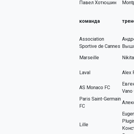
Павел Хотюшин
Montp
команда
трен
Association
Андр
Sportive de Cannes
Выши
Marseille
Nikit
Laval
Alex 
Евге
AS Monaco FC
Vano 
Paris Saint-Germain
Алек
FC
Eugen
Plugi
Lille
Конс