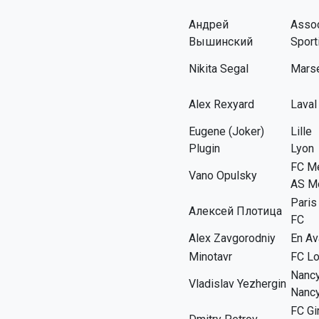
Андрей
Assoc
Вышинский
Sport
Nikita Segal
Marse
Alex Rexyard
Laval
Eugene (Joker)
Lille
Plugin
Lyon
FC M
Vano Opulsky
AS M
Paris
Алексей Плотица
FC
Alex Zavgorodniy
En Av
Minotavr
FC Lo
Nanc
Vladislav Yezhergin
Nancy
FC Gi