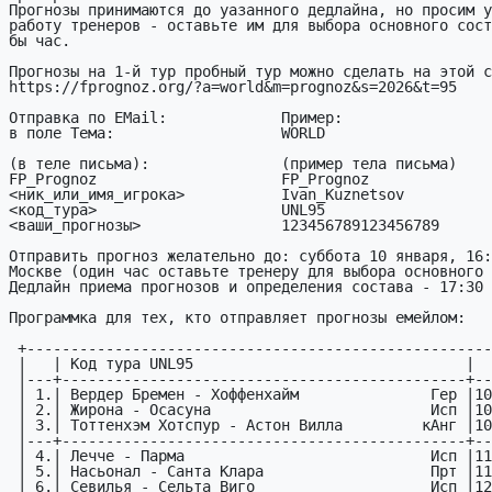
Прогнозы принимаются до уазанного дедлайна, но просим у
работу тренеров - оставьте им для выбора основного сост
бы час.

Прогнозы на 1-й тур пробный тур можно сделать на этой с
https://fprognoz.org/?a=world&m=prognoz&s=2026&t=95

Отправка по EMail:             Пример:

в поле Тема:                   WORLD

(в теле письма):               (пример тела письма)

FP_Prognoz                     FP_Prognoz

<ник_или_имя_игрока>           Ivan_Kuznetsov

<код_тура>                     UNL95

<ваши_пpогнозы>                123456789123456789

Отправить прогноз желательно до: суббота 10 января, 16:
Москве (один час оставьте тренеру для выбора основного 
Дедлайн приема прогнозов и определения состава - 17:30 
Программка для тех, кто отправляет прогнозы емейлом:

 +--------------------------------------------------------+

 |   | Код тура UNL95                               |     |

 |---+----------------------------------------------+-----|

 | 1.| Вердер Бремен - Хоффенхайм               Гер |10.01|

 | 2.| Жирона - Осасуна                         Исп |10.01|

 | 3.| Тоттенхэм Хотспур - Астон Вилла         кАнг |10.01|

 |---+----------------------------------------------+-----|

 | 4.| Лечче - Парма                            Исп |11.01|

 | 5.| Насьонал - Санта Клара                   Прт |11.01|

 | 6.| Севилья - Сельта Виго                    Исп |12.01|
