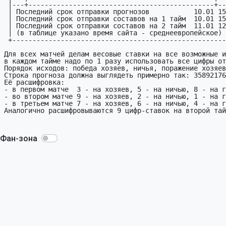
 |---+----------------------------------------------+-----|

 | Последний срок отправки прогнозов           10.01 15:30|

 | Последний срок отправки составов на 1 тайм  10.01 15:30|

 | Последний срок отправки составов на 2 тайм  11.01 12:30|

 | (в таблице указано время сайта - среднеевропейское)    |

 +--------------------------------------------------------+

Для всех матчей делам весовые ставки на все возможные и
в каждом тайме надо по 1 разу использовать все цифры от
Порядок исходов: победа хозяев, ничья, поражение хозяев
Строка прогноза должна выглядеть примерно так: 35892176
Её расшифровка:

- в первом матче  3 - на хозяев, 5 - на ничью, 8 - на г
- во втором матче 9 - на хозяев, 2 - на ничью, 1 - на г
- в третьем матче 7 - на хозяев, 6 - на ничью, 4 - на г
Аналогично расшифровываются 9 цифр-ставок на второй тай
Фан-зона