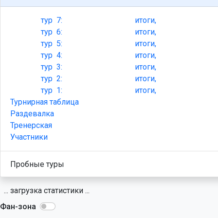
тур
7:
итоги,
тур
6:
итоги,
тур
5:
итоги,
тур
4:
итоги,
тур
3:
итоги,
тур
2:
итоги,
тур
1:
итоги,
Турнирная таблица
Раздевалка
Тренерская
Участники
Пробные туры
... загрузка статистики ...
Фан-зона