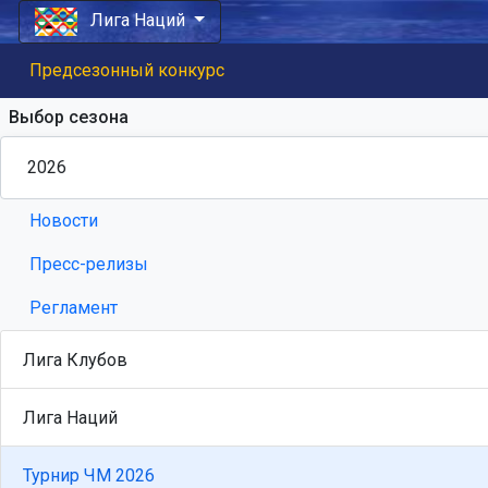
Лига Наций
Предсезонный конкурс
Выбор сезона
Новости
Пресс-релизы
Регламент
Лига Клубов
Лига Наций
Турнир ЧМ 2026