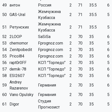
49
антон
Россия
2
71
35.5
6
Жемчужина
50
GAS-Ural
2
71
35.5
5
Кузбасса
Жемчужина
51
Ретунских
2
71
35.5
5
Кузбасса
52
2LOOP
SaSiSa
2
70
35
6
53
chernomor
Fprognoz.com
2
70
35
5
54
Zenitpobedit
Fprognoz.com
2
70
35
6
55
Pricol84
Fprognoz.com
2
70
35
6
56
rapt0r0FF
КСП "Торпедо"
2
70
35
5
57
demik-78
КСП "Торпедо"
2
70
35
6
58
ESI2607
КСП "Торпедо"
2
70
35
6
Andrey
59
Германия
2
70
35
6
Razarenov
60
Vano Opulsky
Германия
2
70
35
5
Студия
61
Digor
2
70
35
5
Прогнозист