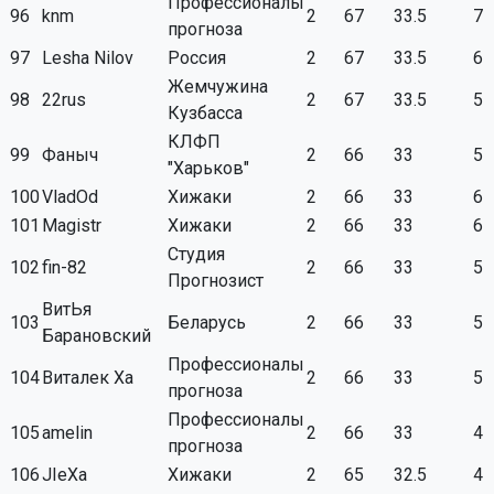
Профессионалы
96
knm
2
67
33.5
7
прогноза
97
Lesha Nilov
Россия
2
67
33.5
6
Жемчужина
98
22rus
2
67
33.5
5
Кузбасса
КЛФП
99
Фаныч
2
66
33
5
"Харьков"
100
VladOd
Хижаки
2
66
33
6
101
Magistr
Хижаки
2
66
33
6
Студия
102
fin-82
2
66
33
5
Прогнозист
ВитЬя
103
Беларусь
2
66
33
5
Барановский
Профессионалы
104
Виталек Ха
2
66
33
5
прогноза
Профессионалы
105
amelin
2
66
33
4
прогноза
106
JIeXa
Хижаки
2
65
32.5
4