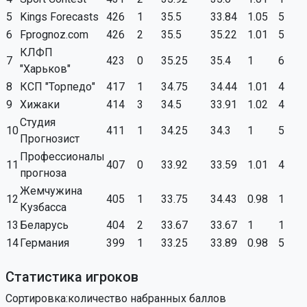
5
Kings Forecasts
426
1
35.5
33.84
1.05
5
6
Fprognoz.com
426
2
35.5
35.22
1.01
5
КЛФП
7
423
0
35.25
35.4
1
6
"Харьков"
8
КСП "Торпедо"
417
1
34.75
34.44
1.01
4
9
Хижаки
414
3
34.5
33.91
1.02
4
Студия
10
411
1
34.25
34.3
1
5
Прогнозист
Профессионалы
11
407
0
33.92
33.59
1.01
4
прогноза
Жемчужина
12
405
1
33.75
34.43
0.98
1
Кузбасса
13
Беларусь
404
2
33.67
33.67
1
1
14
Германия
399
1
33.25
33.89
0.98
5
Статистика игроков
Сортировка:количество набранных баллов