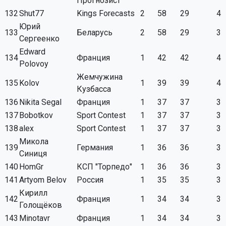
Прогнозист
132
Shut77
Kings Forecasts
2
58
29
4
Юрий
133
Беларусь
2
58
29
3
Сергеенко
Edward
134
Франция
1
42
42
4
Polovoy
Жемчужина
135
Kolov
1
39
39
4
Кузбасса
136
Nikita Segal
Франция
1
37
37
3
137
Bobotkov
Sport Contest
1
37
37
3
138
alex
Sport Contest
1
37
37
3
Микола
139
Германия
1
36
36
3
Синиця
140
HomGr
КСП "Торпедо"
1
36
36
3
141
Artyom Belov
Россия
1
35
35
3
Кирилл
142
Франция
1
34
34
3
Голощёков
143
Minotavr
Франция
1
34
34
3