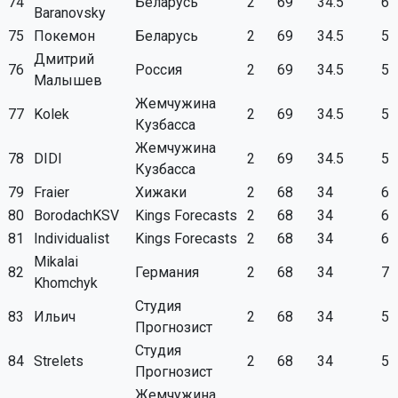
74
Беларусь
2
69
34.5
6
Baranovsky
75
Покемон
Беларусь
2
69
34.5
5
Дмитрий
76
Россия
2
69
34.5
5
Малышев
Жемчужина
77
Kolek
2
69
34.5
5
Кузбасса
Жемчужина
78
DIDI
2
69
34.5
5
Кузбасса
79
Fraier
Хижаки
2
68
34
6
80
BorodachKSV
Kings Forecasts
2
68
34
6
81
Individualist
Kings Forecasts
2
68
34
6
Mikalai
82
Германия
2
68
34
7
Khomchyk
Студия
83
Ильич
2
68
34
5
Прогнозист
Студия
84
Strelets
2
68
34
5
Прогнозист
Жемчужина