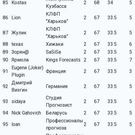
85
Kostas
2
68
34
5
Кузбасса
КЛФП
86
Lion
2
67
33.5
5
"Харьков"
КЛФП
87
Жулик
2
67
33.5
5
"Харьков"
88
texas
Хижаки
2
67
33.5
6
89
Зорян@
SaSiSa
2
67
33.5
5
90
Ярмола
Kings Forecasts
2
67
33.5
7
Eugene (Joker)
91
Франция
2
67
33.5
3
Plugin
Дмитрий
92
Германия
2
67
33.5
5
Визгин
Студия
93
sidaya
2
67
33.5
5
Прогнозист
94
Nick Gahovich
Беларусь
2
67
33.5
5
Профессионалы
95
loan
2
67
33.5
5
прогноза