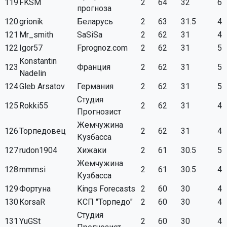
119
FKSM
2
64
32
6
прогноза
120
grionik
Беларусь
2
63
31.5
4
121
Mr_smith
SaSiSa
2
62
31
4
122
Igor57
Fprognoz.com
2
62
31
5
Konstantin
123
Франция
2
62
31
5
Nadelin
124
Gleb Arsatov
Германия
2
62
31
5
Студия
125
Rokki55
2
62
31
4
Прогнозист
Жемчужина
126
Торпедовец
2
62
31
4
Кузбасса
127
rudon1904
Хижаки
2
61
30.5
5
Жемчужина
128
mmmsi
2
61
30.5
4
Кузбасса
129
Фортуна
Kings Forecasts
2
60
30
4
130
KorsaR
КСП "Торпедо"
2
60
30
4
Студия
131
YuGSt
2
60
30
4