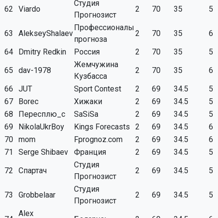
Студия
62
Viardo
2
70
35
5
Прогнозист
Профессионалы
63
AlekseyShalaev
2
70
35
6
прогноза
64
Dmitry Redkin
Россия
2
70
35
5
Жемчужина
65
dav-1978
2
70
35
6
Кузбасса
66
JUT
Sport Contest
2
69
34.5
5
67
Borec
Хижаки
2
69
34.5
5
68
Пересплю_с
SaSiSa
2
69
34.5
5
69
NikolaUkrBoy
Kings Forecasts
2
69
34.5
6
70
mom
Fprognoz.com
2
69
34.5
6
71
Serge Shibaev
Франция
2
69
34.5
5
Студия
72
Спартач
2
69
34.5
5
Прогнозист
Студия
73
Grobbelaar
2
69
34.5
5
Прогнозист
Alex