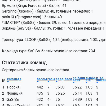
Ярмола (Kings Forecasts) - баллы: 41
Serginho (Хижаки) - баллы: 40, голевые передачи: 1
rusln13 (Fprognoz.com) - баллы: 40
*ШАХТЕР* (SaSiSa) - баллы: 39, голы: 1, голевые передачи:
Зорян@ (SaSiSa) - баллы: 39, голы: 1, голевые передачи: 1
Тренер тура: 2LOOP (SaSiSa) 1.34 (выбор состава: 1.03, уд
Команда тура: SaSiSa, баллы основного состава: 234
Статистика команд
Сортировка:баллы основного состава
ср.балл
выбор
к-во
команда
баллы
голы
сред.балл
всех
о.с.
заме
№
1
Россия
442
7
36.83
35.22
1.05
5
2
Франция
435
3
36.25
35.14
1.03
1
3
SaSiSa
432
4
36
34.89
1.03
4
4
Sport Contest
431
2
35.92
35.6
1.01
1