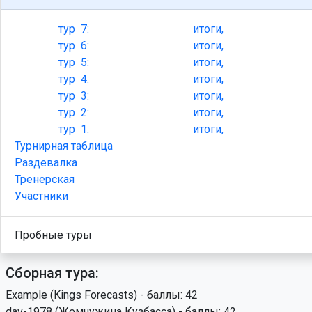
тур
7:
итоги,
тур
6:
итоги,
тур
5:
итоги,
тур
4:
итоги,
тур
3:
итоги,
тур
2:
итоги,
тур
1:
итоги,
Турнирная таблица
Раздевалка
Тренерская
Участники
Пробные туры
Сборная тура:
Example (Kings Forecasts) - баллы: 42
dav-1978 (Жемчужина Кузбасса) - баллы: 42