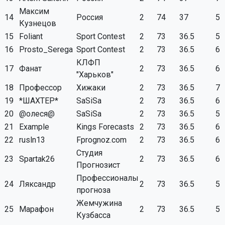
Максим
14
Россия
2
74
37
5
Кузнецов
15
Foliant
Sport Contest
2
73
36.5
5
16
Prosto_Serega
Sport Contest
2
73
36.5
6
КЛФП
17
Фанат
2
73
36.5
6
"Харьков"
18
Профессор
Хижаки
2
73
36.5
7
19
*ШАХТЕР*
SaSiSa
2
73
36.5
6
20
@олеся@
SaSiSa
2
73
36.5
5
21
Example
Kings Forecasts
2
73
36.5
6
22
rusln13
Fprognoz.com
2
73
36.5
6
Студия
23
Spartak26
2
73
36.5
6
Прогнозист
Профессионалы
24
Ляксандр
2
73
36.5
5
прогноза
Жемчужина
25
Марафон
2
73
36.5
5
Кузбасса