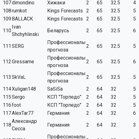
107
dimondino
Хижаки
2
65
32.5
4
108
rumkot
Kings Forecasts
2
65
32.5
5
109
BALLACK
Kings Forecasts
2
65
32.5
5
Ivan
110
Беларусь
2
65
32.5
6
Shchyhlinski
Профессионалы
111
SERG
2
65
32.5
5
прогноза
Профессионалы
112
Gressame
2
65
32.5
6
прогноза
Профессионалы
113
SkVaL
2
65
32.5
5
прогноза
114
Xuligan148
SaSiSa
2
64
32
5
115
Sergo
КСП "Торпедо"
2
64
32
5
116
foot
КСП "Торпедо"
2
64
32
5
117
AlexTar77
Германия
2
64
32
6
Александр
118
Германия
2
64
32
3
Сесса
Профессионалы