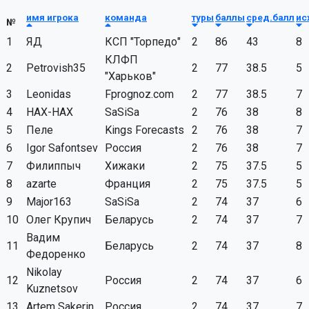
имя игрока
команда
туры
баллы
сред.балл
ис
№
1
ЯД
КСП "Торпедо"
2
86
43
8
КЛФП
2
Petrovish35
2
77
38.5
5
"Харьков"
3
Leonidas
Fprognoz.com
2
77
38.5
7
4
HAX-HAX
SaSiSa
2
76
38
8
5
Пеле
Kings Forecasts
2
76
38
7
6
Igor Safontsev
Россия
2
76
38
7
7
Филиппыч
Хижаки
2
75
37.5
5
8
azarte
Франция
2
75
37.5
5
9
Major163
SaSiSa
2
74
37
6
10
Олег Крупич
Беларусь
2
74
37
7
Вадим
11
Беларусь
2
74
37
8
Федоренко
Nikolay
12
Россия
2
74
37
6
Kuznetsov
13
Artem Sakerin
Россия
2
74
37
7