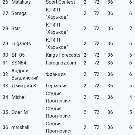
26
Matahary
Sport Contest
2
72
36
6
КЛФП
27
Serega
2
72
36
6
"Харьков"
КЛФП
28
Star
2
72
36
7
"Харьков"
КЛФП
29
Luganets
2
72
36
6
"Харьков"
30
БГ-05
Kings Forecasts
2
72
36
5
31
SSN64
Fprognoz.com
2
72
36
6
Андрей
32
Франция
2
72
36
6
Вышинский
33
Дмитрий К
Германия
2
72
36
5
Студия
34
Michel
2
72
36
4
Прогнозист
Студия
35
Олег М
2
72
36
5
Прогнозист
Студия
36
marshall
2
72
36
6
Прогнозист