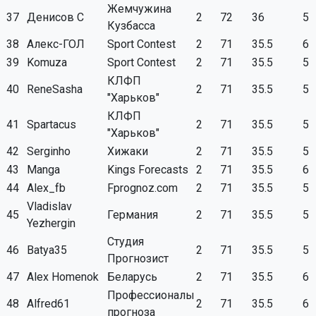
Жемчужина
37
Денисов С
2
72
36
5
Кузбасса
38
Алекс-ГОЛ
Sport Contest
2
71
35.5
6
39
Komuza
Sport Contest
2
71
35.5
5
КЛФП
40
ReneSasha
2
71
35.5
5
"Харьков"
КЛФП
41
Spartacus
2
71
35.5
5
"Харьков"
42
Serginho
Хижаки
2
71
35.5
5
43
Manga
Kings Forecasts
2
71
35.5
6
44
Alex_fb
Fprognoz.com
2
71
35.5
5
Vladislav
45
Германия
2
71
35.5
5
Yezhergin
Студия
46
Batya35
2
71
35.5
5
Прогнозист
47
Alex Homenok
Беларусь
2
71
35.5
6
Профессионалы
48
Alfred61
2
71
35.5
6
прогноза