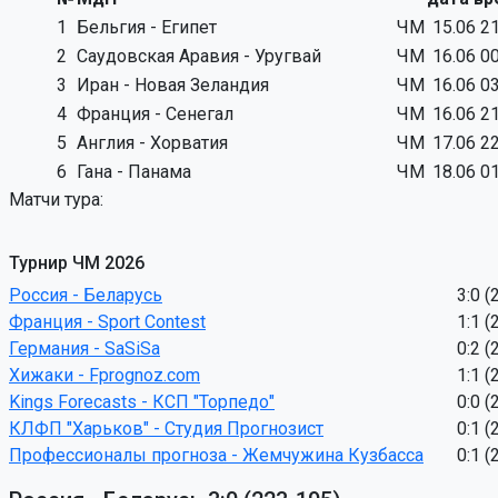
1
Бельгия - Египет
ЧМ
15.06 2
2
Саудовская Аравия - Уругвай
ЧМ
16.06 0
3
Иран - Новая Зеландия
ЧМ
16.06 0
4
Франция - Сенегал
ЧМ
16.06 2
5
Англия - Хорватия
ЧМ
17.06 2
6
Гана - Панама
ЧМ
18.06 0
Матчи тура:
Турнир ЧМ 2026
Россия - Беларусь
3:0 (
Франция - Sport Contest
1:1 (
Германия - SaSiSa
0:2 (
Хижаки - Fprognoz.com
1:1 (
Kings Forecasts - КСП "Торпедо"
0:0 (
КЛФП "Харьков" - Студия Прогнозист
0:1 (
Профессионалы прогноза - Жемчужина Кузбасса
0:1 (