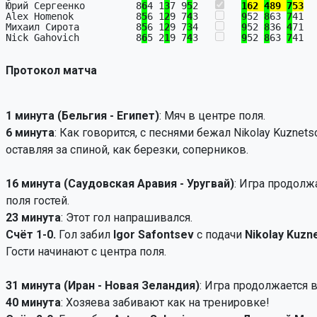
Юрий Сергеенко         8
6
4 1
3
7 9
5
2   
1
62 
4
89 
7
53
  
Alex Homenok           8
5
6 1
2
9 7
4
3   
9
52 
8
63 
7
41  
Михаил Сирота          8
5
6 1
2
9 7
3
4   
9
52 
8
36 
4
71  
Nick Gahovich          8
6
5 2
1
9 7
4
3   
9
52 
8
63 
7
41  
Протокол матча
1 минута (Бельгия - Египет)
: Мяч в центре поля.
6 минута
: Как говорится, с песнями бежал Nikolay Kuznets
оставляя за спиной, как березки, соперников.
16 минута (Саудовская Аравия - Уругвай)
: Игра продолж
поля гостей.
23 минута
: Этот гол напрашивался.
Счёт 1-0.
Гол забил
Igor Safontsev
с подачи
Nikolay Kuzn
Гости начинают с центра поля.
31 минута (Иран - Новая Зеландия)
: Игра продолжается в
40 минута
: Хозяева забивают как на тренировке!