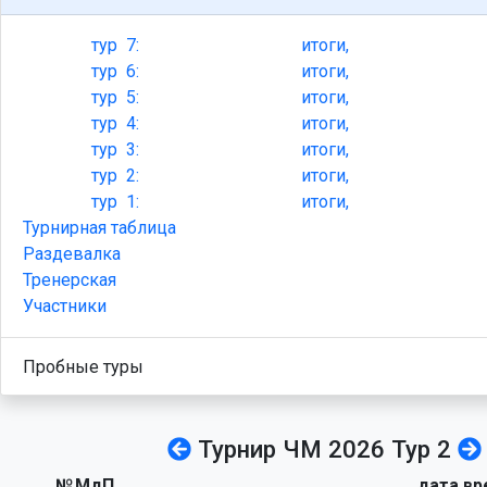
тур
7:
итоги,
тур
6:
итоги,
тур
5:
итоги,
тур
4:
итоги,
тур
3:
итоги,
тур
2:
итоги,
тур
1:
итоги,
Турнирная таблица
Раздевалка
Тренерская
Участники
Пробные туры
Турнир ЧМ 2026 Тур 2
№
МдП
дата вр