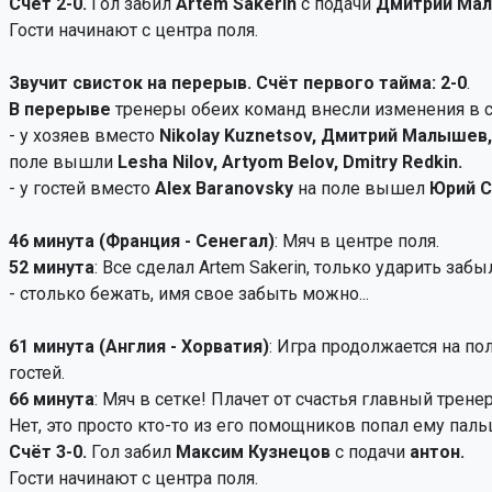
Счёт 2-0.
Гол забил
Artem Sakerin
с подачи
Дмитрий Ма
Гости начинают с центра поля.
Звучит свисток на перерыв. Счёт первого тайма: 2-0
.
В перерыве
тренеры обеих команд внесли изменения в с
- у хозяев вместо
Nikolay Kuznetsov, Дмитрий Малышев, 
поле вышли
Lesha Nilov, Artyom Belov, Dmitry Redkin.
- у гостей вместо
Alex Baranovsky
на поле вышел
Юрий С
46 минута (Франция - Сенегал)
: Мяч в центре поля.
52 минута
: Все сделал Artem Sakerin, только ударить забы
- столько бежать, имя свое забыть можно...
61 минута (Англия - Хорватия)
: Игра продолжается на по
гостей.
66 минута
: Мяч в сетке! Плачет от счастья главный тренер
Нет, это просто кто-то из его помощников попал ему пальц
Счёт 3-0.
Гол забил
Максим Кузнецов
с подачи
антон.
Гости начинают с центра поля.