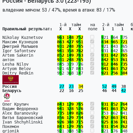
Россия - Беларусь 3:0 (223-195)
владение мячом: 53 / 47%, время в атаке: 83 / 17%
Правильный результат:   X   X   X   
поле  
1   1   1   к
Nikolay Kuznetsov      
9
6
3 1
4
8 7
5
2
9
21 
8
64 
3
75  
Максим Кузнецов        
8
6
3 4
2
7 9
5
1
8
34 
9
65 
7
21
  
Дмитрий Малышев        
9
3
1 2
4
8 7
6
5
9
21 
8
43 
7
65  
Igor Safontsev         
9
4
1 3
5
8 7
6
2
9
31 
8
42 
7
65  
Artem Sakerin          
8
5
2 1
4
9 7
6
3
9
31 
8
42 
7
65
  
антон                  
9
3
1 2
4
8 7
6
5
8
42 
9
53 
7
61
  
Lesha Nilov            8
4
5 3
1
9 7
2
6   
9
12 
8
46 
7
35
  
Artyom Belov           9
2
1 6
5
7 8
4
3   
9
41 
8
63 
7
52
  
Dmitry Redkin          9
5
2 3
6
8 1
4
7   
9
21 
7
56 
3
84
Россия                  
27
23
34
52
49
  38   
Беларусь                22  16  25        46  44  
42
   
Олег Крупич            
8
4
3 1
2
9 7
6
5
9
31 
8
52 
7
64
  
Вадим Федоренко        
9
4
1 3
2
8 5
7
6
9
41 
8
63 
7
52
  
Alex Baranovsky        
7
3
5 1
4
9 8
2
6
7
53 
8
62 
9
41  
ВитЬя Барановский      
8
5
6 1
2
9 7
3
4
9
52 
8
63 
7
41
  
Ivan Shchyhlinski      
9
2
6 3
4
8 7
1
5
9
25 
8
36 
7
41
  
Покемон                
8
4
3 1
2
9 7
6
5
9
31 
8
54 
7
62
  
grionik                9
2
1 3
4
8 5
7
6   
9
21 
5
76 
3
48  