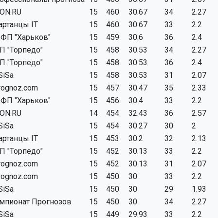
ON.RU
15
460
30.67
34
2.27
артанцы IT
15
460
30.67
33
2.2
ФП "Харьков"
15
459
30.6
36
2.4
П "Торпедо"
15
458
30.53
34
2.27
П "Торпедо"
15
458
30.53
36
2.4
SiSa
15
458
30.53
31
2.07
rognoz.com
15
457
30.47
35
2.33
ФП "Харьков"
15
456
30.4
33
2.2
ON.RU
14
454
32.43
36
2.57
SiSa
15
454
30.27
30
2
артанцы IT
15
453
30.2
32
2.13
П "Торпедо"
15
452
30.13
33
2.2
rognoz.com
15
452
30.13
31
2.07
rognoz.com
15
450
30
33
2.2
SiSa
15
450
30
29
1.93
мпионат Прогнозов
15
450
30
34
2.27
SiSa
15
449
29.93
33
2.2