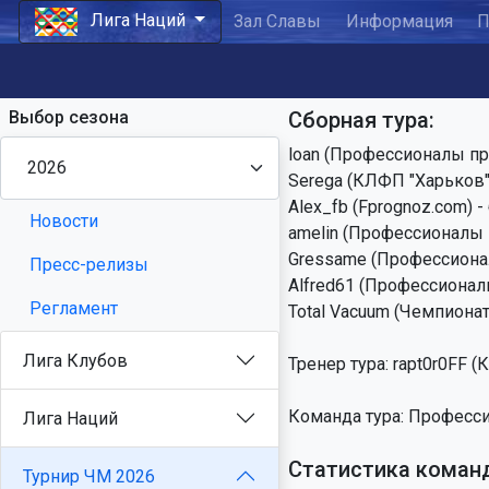
Лига Наций
Зал Славы
Информация
П
Выбор сезона
Сборная тура:
loan (Профессионалы про
Serega (КЛФП "Харьков")
Alex_fb (Fprognoz.com) -
Новости
amelin (Профессионалы п
Gressame (Профессионал
Пресс-релизы
Alfred61 (Профессионалы
Регламент
Total Vacuum (Чемпионат
Лига Клубов
Тренер тура: rapt0r0FF 
Команда тура: Професси
Лига Наций
Статистика коман
Турнир ЧМ 2026