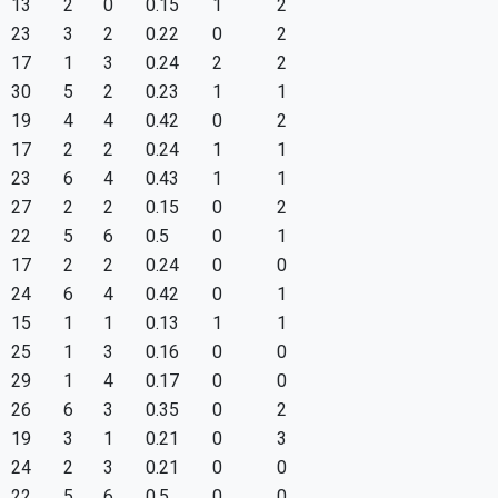
13
2
0
0.15
1
2
23
3
2
0.22
0
2
17
1
3
0.24
2
2
30
5
2
0.23
1
1
19
4
4
0.42
0
2
17
2
2
0.24
1
1
23
6
4
0.43
1
1
27
2
2
0.15
0
2
22
5
6
0.5
0
1
17
2
2
0.24
0
0
24
6
4
0.42
0
1
15
1
1
0.13
1
1
25
1
3
0.16
0
0
29
1
4
0.17
0
0
26
6
3
0.35
0
2
19
3
1
0.21
0
3
24
2
3
0.21
0
0
22
5
6
0.5
0
0