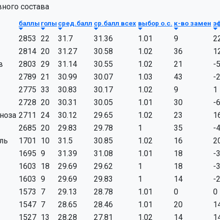
ного состава
баллы
голы
сред.балл
ср.балл всех
выбор о.с.
к-во замен
э
2853
22
31.7
31.36
1.01
9
2
2814
20
31.27
30.58
1.02
36
1
в
2803
29
31.14
30.55
1.02
21
-
2789
21
30.99
30.07
1.03
43
-
2775
33
30.83
30.17
1.02
9
1
2728
20
30.31
30.05
1.01
30
-
ноза
2711
24
30.12
29.65
1.02
23
1
2685
20
29.83
29.78
1
35
-
ль
1701
10
31.5
30.85
1.02
16
2
1695
9
31.39
31.08
1.01
18
-
1603
18
29.69
29.62
1
18
-
1603
9
29.69
29.83
1
14
-
1573
7
29.13
28.78
1.01
0
0
1547
7
28.65
28.46
1.01
20
1
1527
13
28.28
27.81
1.02
14
1