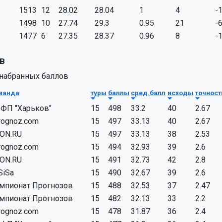
1513
12
28.02
28.04
1
4
-
1498
10
27.74
29.3
0.95
21
-
1477
6
27.35
28.37
0.96
8
-
в
 набранных баллов
манда
туры
баллы
сред.балл
исходы
точност
ФП "Харьков"
15
498
33.2
40
2.67
rognoz.com
15
497
33.13
40
2.67
ON.RU
15
497
33.13
38
2.53
rognoz.com
15
494
32.93
39
2.6
ON.RU
15
491
32.73
42
2.8
SiSa
15
490
32.67
39
2.6
мпионат Прогнозов
15
488
32.53
37
2.47
мпионат Прогнозов
15
482
32.13
33
2.2
rognoz.com
15
478
31.87
36
2.4