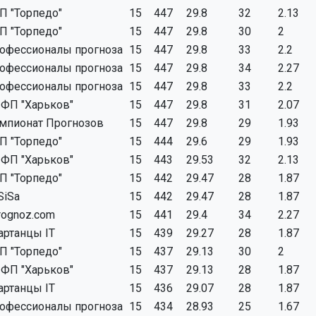
П "Торпедо"
15
447
29.8
32
2.13
П "Торпедо"
15
447
29.8
30
2
офессионалы прогноза
15
447
29.8
33
2.2
офессионалы прогноза
15
447
29.8
34
2.27
офессионалы прогноза
15
447
29.8
33
2.2
ФП "Харьков"
15
447
29.8
31
2.07
мпионат Прогнозов
15
447
29.8
29
1.93
П "Торпедо"
15
444
29.6
29
1.93
ФП "Харьков"
15
443
29.53
32
2.13
П "Торпедо"
15
442
29.47
28
1.87
SiSa
15
442
29.47
28
1.87
rognoz.com
15
441
29.4
34
2.27
артанцы IT
15
439
29.27
28
1.87
П "Торпедо"
15
437
29.13
30
2
ФП "Харьков"
15
437
29.13
28
1.87
артанцы IT
15
436
29.07
28
1.87
офессионалы прогноза
15
434
28.93
25
1.67