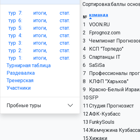
Сортировка:баллы основ
тур
7:
итоги,
стат.
команда
№
тур
6:
итоги,
стат.
1
VOON.RU
тур
5:
итоги,
стат.
2
Fprognoz.com
тур
4:
итоги,
стат.
3
Чемпионат Прогнозо
тур
3:
итоги,
стат.
4
КСП "Торпедо"
тур
2:
итоги,
стат.
5
Спартанцы IT
тур
1:
итоги,
стат.
6
SaSiSa
Турнирная таблица
Раздевалка
7
Профессионалы прог
Тренерская
8
КЛФП "Харьков"
Участники
9
Красно-Белый Израи
10
SFP
Пробные туры
11
Студия Прогнозист
12
АФК-Кузбасс
13
FunkySouls
14
Жемчужина Кузбасса
15
Хижаки