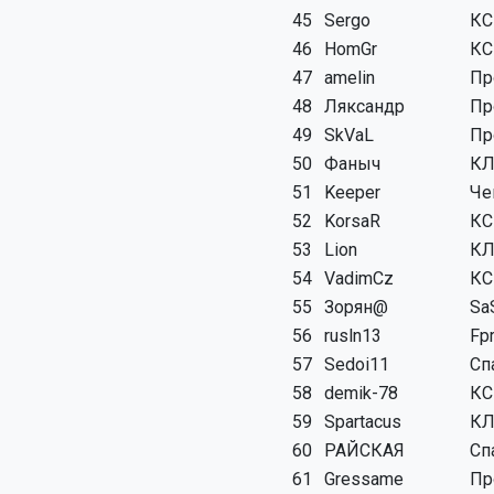
45
Sergo
КС
46
HomGr
КС
47
amelin
Пр
48
Ляксандр
Пр
49
SkVaL
Пр
50
Фаныч
КЛ
51
Keeper
Че
52
KorsaR
КС
53
Lion
КЛ
54
VadimCz
КС
55
Зорян@
Sa
56
rusln13
Fp
57
Sedoi11
Сп
58
demik-78
КС
59
Spartacus
КЛ
60
РАЙСКАЯ
Сп
61
Gressame
Пр