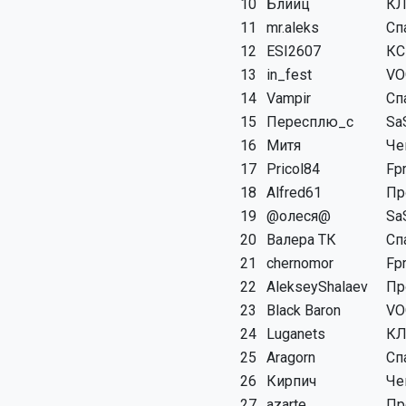
10
Блииц
КЛ
11
mr.aleks
Сп
12
ESI2607
КС
13
in_fest
VO
14
Vampir
Сп
15
Пересплю_с
Sa
16
Митя
Че
17
Pricol84
Fp
18
Alfred61
Пр
19
@олеся@
Sa
20
Валера ТК
Сп
21
chernomor
Fp
22
AlekseyShalaev
Пр
23
Black Baron
VO
24
Luganets
КЛ
25
Aragorn
Сп
26
Кирпич
Че
27
azarte
Пр