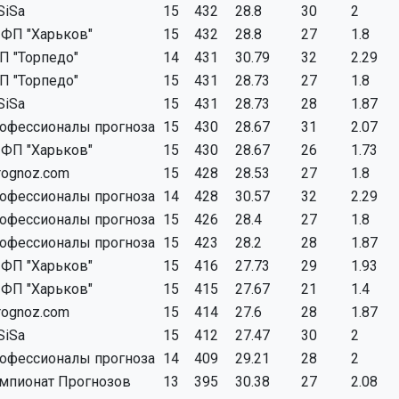
SiSa
15
432
28.8
30
2
ФП "Харьков"
15
432
28.8
27
1.8
П "Торпедо"
14
431
30.79
32
2.29
П "Торпедо"
15
431
28.73
27
1.8
SiSa
15
431
28.73
28
1.87
офессионалы прогноза
15
430
28.67
31
2.07
ФП "Харьков"
15
430
28.67
26
1.73
rognoz.com
15
428
28.53
27
1.8
офессионалы прогноза
14
428
30.57
32
2.29
офессионалы прогноза
15
426
28.4
27
1.8
офессионалы прогноза
15
423
28.2
28
1.87
ФП "Харьков"
15
416
27.73
29
1.93
ФП "Харьков"
15
415
27.67
21
1.4
rognoz.com
15
414
27.6
28
1.87
SiSa
15
412
27.47
30
2
офессионалы прогноза
14
409
29.21
28
2
мпионат Прогнозов
13
395
30.38
27
2.08