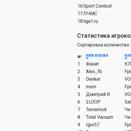
16
Sport Contest
17
ЛЧМС
18
liga1.ru
Статистика игроко
Сортировка:количество
имя игрока
ко
№
1
Фанат
КЛ
2
Alex_fb
Fp
3
Denker
VO
4
mom
Fp
5
Дмитрий К
VO
6
2LOOP
Sa
7
Temernick
Че
8
Total Vacuum
Че
9
Igor57
Fp