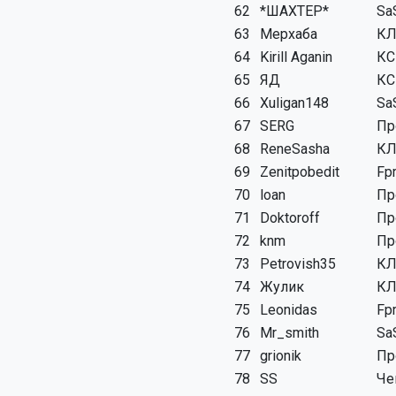
62
*ШАХТЕР*
Sa
63
Мерхаба
КЛ
64
Kirill Aganin
КС
65
ЯД
КС
66
Xuligan148
Sa
67
SERG
Пр
68
ReneSasha
КЛ
69
Zenitpobedit
Fp
70
loan
Пр
71
Doktoroff
Пр
72
knm
Пр
73
Petrovish35
КЛ
74
Жулик
КЛ
75
Leonidas
Fp
76
Mr_smith
Sa
77
grionik
Пр
78
SS
Че