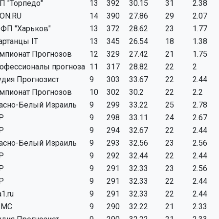
П "Торпедо"
13
392
30.15
31
2.38
ON.RU
14
390
27.86
29
2.07
ФП "Харьков"
13
372
28.62
23
1.77
артанцы IT
13
345
26.54
18
1.38
мпионат Прогнозов
12
329
27.42
21
1.75
офессионалы прогноза
11
317
28.82
22
2
удия Прогнозист
9
303
33.67
22
2.44
мпионат Прогнозов
10
302
30.2
22
2.2
асно-Белый Израиль
9
299
33.22
25
2.78
P
9
298
33.11
24
2.67
P
9
294
32.67
22
2.44
асно-Белый Израиль
9
293
32.56
23
2.56
P
9
292
32.44
22
2.44
P
9
291
32.33
23
2.56
P
9
291
32.33
22
2.44
a1.ru
9
291
32.33
22
2.44
ЧМС
9
290
32.22
21
2.33