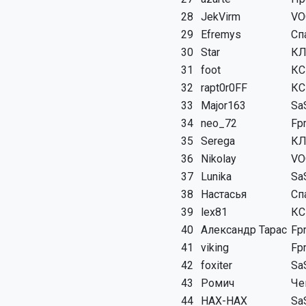
28
JekVirm
VO
29
Efremys
Сп
30
Star
КЛ
31
foot
КС
32
rapt0r0FF
КС
33
Major163
Sa
34
neo_72
Fp
35
Serega
КЛ
36
Nikolay
VO
37
Lunika
Sa
38
Настасья
Сп
39
lex81
КС
40
Александр Тарас
Fp
41
viking
Fp
42
foxiter
Sa
43
Ромич
Че
44
HAX-HAX
Sa