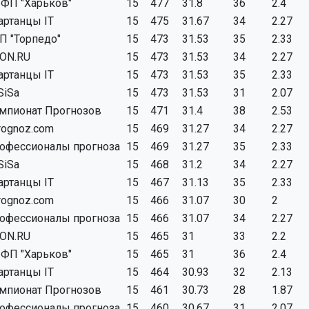
ФП "Харьков"
15
477
31.8
36
2.4
артанцы IT
15
475
31.67
34
2.27
П "Торпедо"
15
473
31.53
35
2.33
ON.RU
15
473
31.53
34
2.27
артанцы IT
15
473
31.53
35
2.33
SiSa
15
473
31.53
31
2.07
мпионат Прогнозов
15
471
31.4
38
2.53
rognoz.com
15
469
31.27
34
2.27
офессионалы прогноза
15
469
31.27
35
2.33
SiSa
15
468
31.2
34
2.27
артанцы IT
15
467
31.13
35
2.33
rognoz.com
15
466
31.07
30
2
офессионалы прогноза
15
466
31.07
34
2.27
ON.RU
15
465
31
33
2.2
ФП "Харьков"
15
465
31
36
2.4
артанцы IT
15
464
30.93
32
2.13
мпионат Прогнозов
15
461
30.73
28
1.87
офессионалы прогноза
15
460
30.67
31
2.07