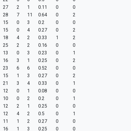
27
2
1
0.11
0
0
28
7
11
0.64
0
2
15
0
3
0.2
0
0
15
0
4
0.27
0
2
18
4
2
0.33
1
2
25
2
2
0.16
0
0
13
0
3
0.23
0
1
16
3
1
0.25
0
2
23
6
6
0.52
0
0
15
1
3
0.27
0
2
21
3
4
0.33
0
1
12
0
1
0.08
0
0
10
0
2
0.2
0
1
12
2
1
0.25
0
0
12
4
2
0.5
0
1
11
1
2
0.27
0
0
16
1
3
0.25
0
0