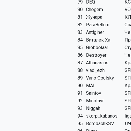
79
DEQ
КС
80
Chegem
VO
81
Жучара
КЛ
82
ParaBellum
Сп
83
Antiginer
Че
84
Виталек Ха
Пр
85
Grobbelaar
Ст
86
Destroyer
Че
87
Athanasius
Кр
88
vlad_ezh
SF
89
Vano Opulsky
SF
90
MAI
Кр
91
Saintov
SF
92
Minotavr
SF
93
Niggah
SF
94
skorp_kabanos
lig
95
BorodachKSV
Л