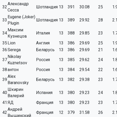
Александр
32
Шотландия
13
391
30.08
25
1.
Сесса
Eugene (Joker)
33
Шотландия
13
389
29.92
28
2.
Plugin
Максим
34
Италия
13
388
29.85
23
1.
Кузнецов
35
Lion
Англия
13
386
29.69
25
1.
36
Serega
Беларусь
13
386
29.69
21
1.
Nikolay
37
Россия
13
385
29.62
24
1.
Kuznetsov
38
антон
Россия
13
384
29.54
22
1.
Alex
39
Беларусь
13
382
29.38
23
1.
Baranovsky
Шкирин
40
Испания
13
380
29.23
24
1.
Валерий
41
ЯД
Франция
13
380
29.23
23
1.
Андрей
42
Франция
12
379
31.58
26
2.
Вышинский