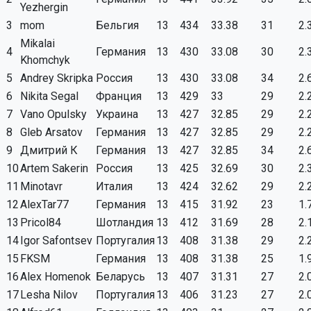
Yezhergin
3
mom
Бельгия
13
434
33.38
31
2.
Mikalai
4
Германия
13
430
33.08
30
2.
Khomchyk
5
Andrey Skripka
Россия
13
430
33.08
34
2.
6
Nikita Segal
Франция
13
429
33
29
2.
7
Vano Opulsky
Украина
13
427
32.85
29
2.
8
Gleb Arsatov
Германия
13
427
32.85
29
2.
9
Дмитрий К
Германия
13
427
32.85
34
2.
10
Artem Sakerin
Россия
13
425
32.69
30
2.
11
Minotavr
Италия
13
424
32.62
29
2.
12
AlexTar77
Германия
13
415
31.92
23
1.
13
Pricol84
Шотландия
13
412
31.69
28
2.
14
Igor Safontsev
Португалия
13
408
31.38
29
2.
15
FKSM
Германия
13
408
31.38
25
1.
16
Alex Homenok
Беларусь
13
407
31.31
27
2.
17
Lesha Nilov
Португалия
13
406
31.23
27
2.