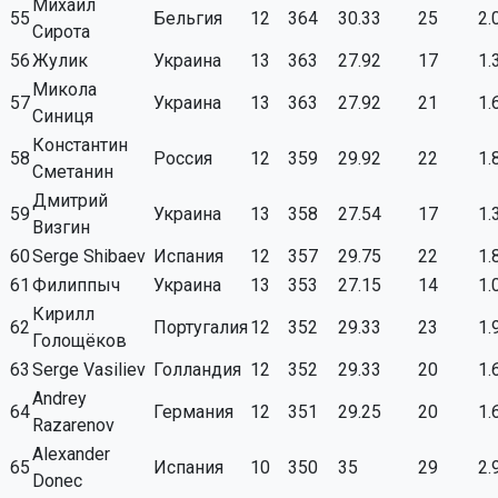
Михаил
55
Бельгия
12
364
30.33
25
2.
Сирота
56
Жулик
Украина
13
363
27.92
17
1.
Микола
57
Украина
13
363
27.92
21
1.
Синиця
Константин
58
Россия
12
359
29.92
22
1.
Сметанин
Дмитрий
59
Украина
13
358
27.54
17
1.
Визгин
60
Serge Shibaev
Испания
12
357
29.75
22
1.
61
Филиппыч
Украина
13
353
27.15
14
1.
Кирилл
62
Португалия
12
352
29.33
23
1.
Голощёков
63
Serge Vasiliev
Голландия
12
352
29.33
20
1.
Andrey
64
Германия
12
351
29.25
20
1.
Razarenov
Alexander
65
Испания
10
350
35
29
2.
Donec