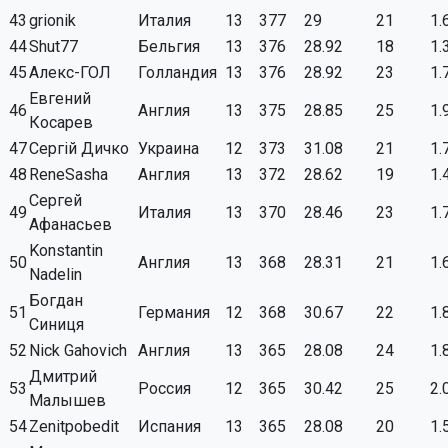
43
grionik
Италия
13
377
29
21
1.
44
Shut77
Бельгия
13
376
28.92
18
1.
45
Алекс-ГОЛ
Голландия
13
376
28.92
23
1.
Евгений
46
Англия
13
375
28.85
25
1.
Косарев
47
Сергій Дичко
Украина
12
373
31.08
21
1.
48
ReneSasha
Англия
13
372
28.62
19
1.
Сергей
49
Италия
13
370
28.46
23
1.
Афанасьев
Konstantin
50
Англия
13
368
28.31
21
1.
Nadelin
Богдан
51
Германия
12
368
30.67
22
1.
Синиця
52
Nick Gahovich
Англия
13
365
28.08
24
1.
Дмитрий
53
Россия
12
365
30.42
25
2.
Малышев
54
Zenitpobedit
Испания
13
365
28.08
20
1.