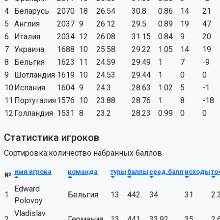
4
Беларусь
2070
18
26.54
30.8
0.86
14
21
5
Англия
2037
9
26.12
29.5
0.89
19
47
6
Италия
2034
12
26.08
31.15
0.84
9
20
7
Украина
1688
10
25.58
29.22
1.05
14
19
8
Бельгия
1623
11
24.59
29.49
1
7
-9
9
Шотландия
1619
10
24.53
29.44
1
0
0
10
Испания
1604
9
24.3
28.63
1.02
5
-1
11
Португалия
1576
10
23.88
28.76
1
8
-18
12
Голландия
1531
8
23.2
28.23
0.99
0
0
Статистика игроков
Сортировка:количество набранных баллов
имя игрока
команда
туры
баллы
сред.балл
исходы
то
№
Edward
1
Бельгия
13
442
34
31
2.
Polovoy
Vladislav
2
Германия
13
441
33.92
35
2.