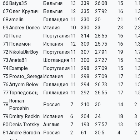
66
Batya35
Бельгия
13
339
26.08
15
1.
67
Олег Крупич
Бельгия
12
335
27.92
16
1.
68
аmelin
Голландия
11
330
30
21
1.
69
Andrey Donec
Италия
10
330
33
23
2.
70
Пеле
Португалия
11
314
28.55
16
1.
71
Покемон
Испания
12
309
25.75
16
1.
72
NikolaUkrBoy
Португалия
11
307
27.91
19
1.
73
Aneta81
Шотландия
11
300
27.27
15
1.
74
Example
Португалия
11
298
27.09
15
1.
75
Prosto_Serega
Испания
11
298
27.09
17
1.
76
Artyom Belov
Голландия
11
294
26.73
17
1.
77
Торпедовец
Голландия
11
292
26.55
17
1.
Roman
78
Россия
7
210
30
14
2
Poroshin
79
Dmitry Redkin
Испания
6
204
34
18
3
80
Denis Trotsky
Англия
7
193
27.57
13
1.
81
Andre Borodin
Россия
2
61
30.5
4
2