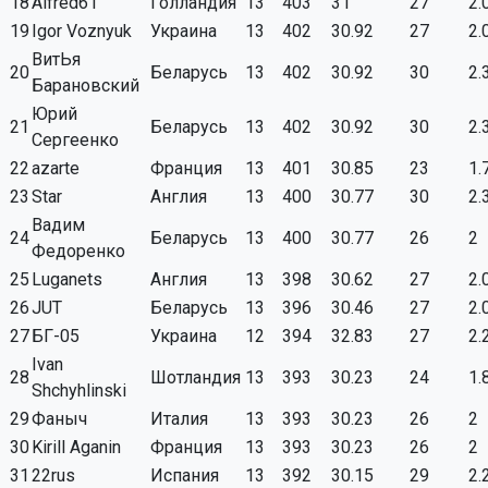
18
Alfred61
Голландия
13
403
31
27
2.
19
Igor Voznyuk
Украина
13
402
30.92
27
2.
ВитЬя
20
Беларусь
13
402
30.92
30
2.
Барановский
Юрий
21
Беларусь
13
402
30.92
30
2.
Сергеенко
22
azarte
Франция
13
401
30.85
23
1.
23
Star
Англия
13
400
30.77
30
2.
Вадим
24
Беларусь
13
400
30.77
26
2
Федоренко
25
Luganets
Англия
13
398
30.62
27
2.
26
JUT
Беларусь
13
396
30.46
27
2.
27
БГ-05
Украина
12
394
32.83
27
2.
Ivan
28
Шотландия
13
393
30.23
24
1.
Shchyhlinski
29
Фаныч
Италия
13
393
30.23
26
2
30
Kirill Aganin
Франция
13
393
30.23
26
2
31
22rus
Испания
13
392
30.15
29
2.