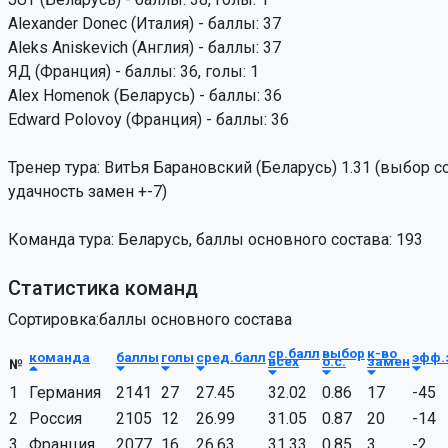
Alexander Donec (Италия) - баллы: 37
Aleks Aniskevich (Англия) - баллы: 37
ЯД (Франция) - баллы: 36, голы: 1
Alex Homenok (Беларусь) - баллы: 36
Edward Polovoy (Франция) - баллы: 36
Тренер тура: ВитЬя Барановский (Беларусь) 1.31 (выбор сос
удачность замен +-7)
Команда тура: Беларусь, баллы основного состава: 193
Статистика команд
Сортировка:баллы основного состава
ср.балл
выбор
к-во
команда
баллы
голы
сред.балл
эфф.
всех
о.с.
замен
№
1
Германия
2141
27
27.45
32.02
0.86
17
-45
2
Россия
2105
12
26.99
31.05
0.87
20
-14
3
Франция
2077
16
26.63
31.33
0.85
3
-2