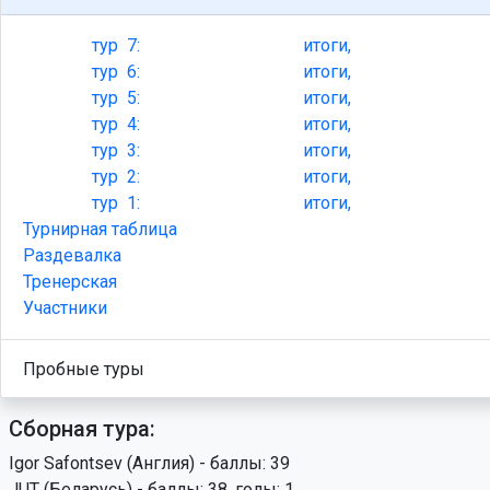
тур
7:
итоги,
тур
6:
итоги,
тур
5:
итоги,
тур
4:
итоги,
тур
3:
итоги,
тур
2:
итоги,
тур
1:
итоги,
Турнирная таблица
Раздевалка
Тренерская
Участники
Пробные туры
Сборная тура:
Igor Safontsev (Англия) - баллы: 39
JUT (Беларусь) - баллы: 38, голы: 1