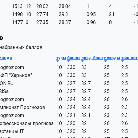
1513
12
28.02
28.04
1
4
-
1498
10
27.74
29.3
0.95
21
-
1477
6
27.35
28.37
0.96
8
-
в
 набранных баллов
манда
туры
баллы
сред.балл
исходы
точност
rognoz.com
10
330
33
25
2.5
ФП "Харьков"
10
330
33
25
2.5
ON.RU
10
327
32.7
25
2.5
SiSa
10
327
32.7
25
2.5
rognoz.com
10
324
32.4
26
2.6
мпионат Прогнозов
10
324
32.4
23
2.3
rognoz.com
10
321
32.1
23
2.3
офессионалы прогноза
10
320
32
26
2.6
артанцы IT
10
320
32
25
2.5