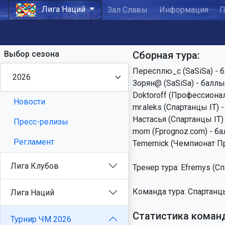
Лига Наций
Зал Славы
Информация
П
Выбор сезона
Сборная тура:
Пересплю_с (SaSiSa) - б
Зорян@ (SaSiSa) - баллы:
Doktoroff (Профессионал
Новости
mr.aleks (Спартанцы IT) -
Настасья (Спартанцы IT) 
Пресс-релизы
mom (Fprognoz.com) - ба
Регламент
Temernick (Чемпионат Пр
Лига Клубов
Тренер тура: Efremys (Сп
Команда тура: Спартанцы
Лига Наций
Статистика коман
Турнир ЧМ 2026