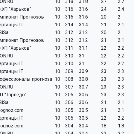
ON.RU
10
318
31.8
27
2.7
ФП "Харьков"
10
316
31.6
24
2.4
мпионат Прогнозов
10
316
31.6
20
2
артанцы IT
10
314
31.4
21
2.1
SiSa
10
312
31.2
20
2
мпионат Прогнозов
10
312
31.2
21
2.1
ФП "Харьков"
10
311
31.1
22
2.2
ON.RU
10
310
31
22
2.2
артанцы IT
10
310
31
22
2.2
артанцы IT
10
309
30.9
23
2.3
офессионалы прогноза
10
308
30.8
23
2.3
ON.RU
10
307
30.7
23
2.3
П "Торпедо"
10
306
30.6
23
2.3
SiSa
10
306
30.6
21
2.1
rognoz.com
10
305
30.5
21
2.1
артанцы IT
10
305
30.5
22
2.2
rognoz.com
10
304
30.4
18
1.8
ON.RU
10
304
30.4
22
2.2