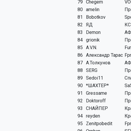
79
Chegem
VO
80
amelin
Пр
81
Bobotkov
Sp
82
ЯД
КС
83
Demon
АФ
84
grionik
Пр
85
A.V.N.
Fu
86
Александр Тарас
Fp
87
А.Толкунов
АФ
88
SERG
Пр
89
Sedoi11
Сп
90
*ШАХТЕР*
Sa
91
Gressame
Пр
92
Doktoroff
Пр
93
СНАЙПЕР
Кр
94
reyden
Кр
95
Zenitpobedit
Fp