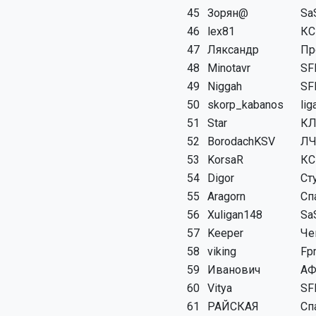
45
Зорян@
Sa
46
lex81
КС
47
Ляксандр
Пр
48
Minotavr
SF
49
Niggah
SF
50
skorp_kabanos
lig
51
Star
КЛ
52
BorodachKSV
Л
53
KorsaR
КС
54
Digor
Ст
55
Aragorn
Сп
56
Xuligan148
Sa
57
Keeper
Че
58
viking
Fp
59
Иванович
АФ
60
Vitya
SF
61
РАЙСКАЯ
Сп