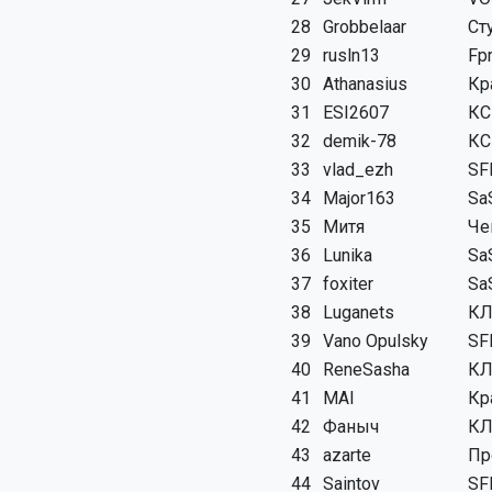
28
Grobbelaar
Ст
29
rusln13
Fp
30
Athanasius
Кр
31
ESI2607
КС
32
demik-78
КС
33
vlad_ezh
SF
34
Major163
Sa
35
Митя
Че
36
Lunika
Sa
37
foxiter
Sa
38
Luganets
КЛ
39
Vano Opulsky
SF
40
ReneSasha
КЛ
41
MAI
Кр
42
Фаныч
КЛ
43
azarte
Пр
44
Saintov
SF