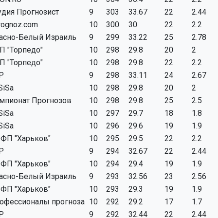
удия Прогнозист
9
303
33.67
22
2.44
rognoz.com
10
300
30
22
2.2
асно-Белый Израиль
9
299
33.22
25
2.78
П "Торпедо"
10
298
29.8
20
2
П "Торпедо"
10
298
29.8
22
2.2
P
9
298
33.11
24
2.67
SiSa
10
298
29.8
20
2
мпионат Прогнозов
10
298
29.8
25
2.5
SiSa
10
297
29.7
18
1.8
SiSa
10
296
29.6
19
1.9
ФП "Харьков"
10
295
29.5
22
2.2
P
9
294
32.67
22
2.44
ФП "Харьков"
10
294
29.4
19
1.9
асно-Белый Израиль
9
293
32.56
23
2.56
ФП "Харьков"
10
293
29.3
19
1.9
офессионалы прогноза
10
292
29.2
17
1.7
P
9
292
32.44
22
2.44