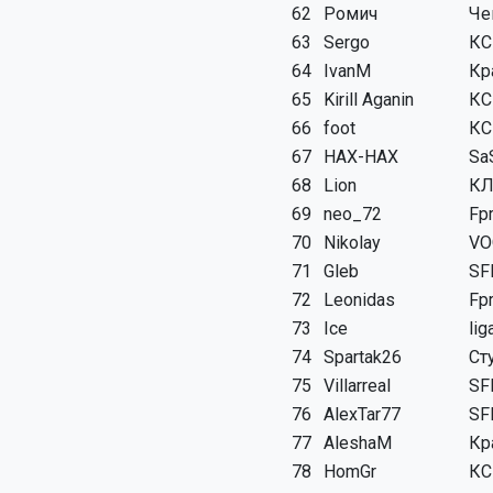
62
Ромич
Че
63
Sergo
КС
64
IvanM
Кр
65
Kirill Aganin
КС
66
foot
КС
67
HAX-HAX
Sa
68
Lion
КЛ
69
neo_72
Fp
70
Nikolay
VO
71
Gleb
SF
72
Leonidas
Fp
73
Ice
lig
74
Spartak26
Ст
75
Villarreal
SF
76
AlexTar77
SF
77
AleshaM
Кр
78
HomGr
КС