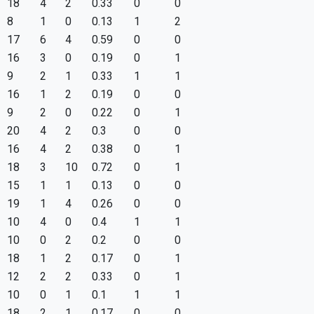
18
4
2
0.33
0
0
8
1
0
0.13
1
2
17
6
4
0.59
0
0
16
3
0
0.19
0
1
9
2
1
0.33
1
1
16
1
2
0.19
0
0
9
2
0
0.22
0
1
20
4
2
0.3
0
0
16
4
2
0.38
0
1
18
3
10
0.72
0
1
15
1
1
0.13
0
0
19
1
4
0.26
0
0
10
4
0
0.4
1
1
10
0
2
0.2
0
0
18
1
2
0.17
0
1
12
2
2
0.33
0
1
10
0
1
0.1
1
1
18
2
1
0.17
0
0