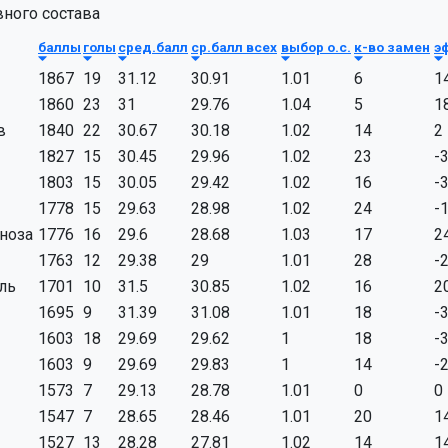
ного состава
баллы
голы
сред.балл
ср.балл всех
выбор о.с.
к-во замен
э
1867
19
31.12
30.91
1.01
6
1
1860
23
31
29.76
1.04
5
1
в
1840
22
30.67
30.18
1.02
14
2
1827
15
30.45
29.96
1.02
23
-
1803
15
30.05
29.42
1.02
16
-
1778
15
29.63
28.98
1.02
24
-
ноза
1776
16
29.6
28.68
1.03
17
2
1763
12
29.38
29
1.01
28
-
ль
1701
10
31.5
30.85
1.02
16
2
1695
9
31.39
31.08
1.01
18
-
1603
18
29.69
29.62
1
18
-
1603
9
29.69
29.83
1
14
-
1573
7
29.13
28.78
1.01
0
0
1547
7
28.65
28.46
1.01
20
1
1527
13
28.28
27.81
1.02
14
1