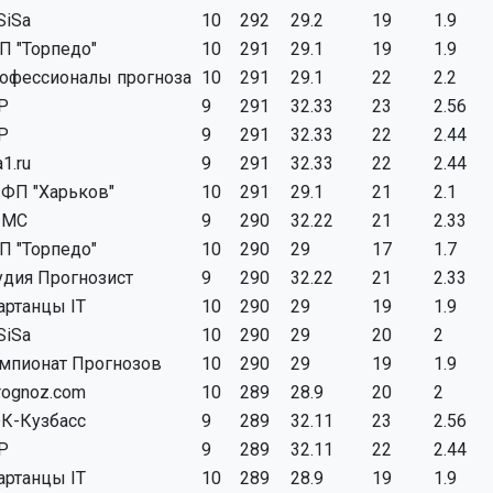
SiSa
10
292
29.2
19
1.9
П "Торпедо"
10
291
29.1
19
1.9
офессионалы прогноза
10
291
29.1
22
2.2
P
9
291
32.33
23
2.56
P
9
291
32.33
22
2.44
a1.ru
9
291
32.33
22
2.44
ФП "Харьков"
10
291
29.1
21
2.1
ЧМС
9
290
32.22
21
2.33
П "Торпедо"
10
290
29
17
1.7
удия Прогнозист
9
290
32.22
21
2.33
артанцы IT
10
290
29
19
1.9
SiSa
10
290
29
20
2
мпионат Прогнозов
10
290
29
19
1.9
rognoz.com
10
289
28.9
20
2
К-Кузбасс
9
289
32.11
23
2.56
P
9
289
32.11
22
2.44
артанцы IT
10
289
28.9
19
1.9