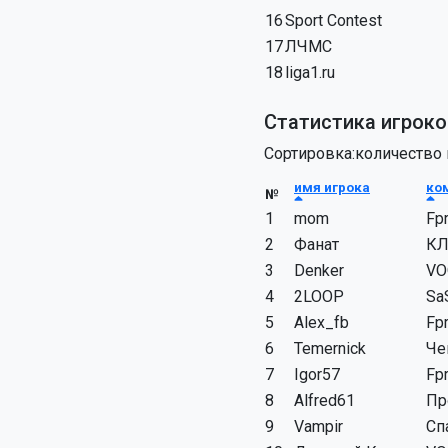
16
Sport Contest
17
ЛЧМС
18
liga1.ru
Статистика игроко
Сортировка:количество
имя игрока
ко
№
1
mom
Fp
2
Фанат
КЛ
3
Denker
VO
4
2LOOP
Sa
5
Alex_fb
Fp
6
Temernick
Че
7
Igor57
Fp
8
Alfred61
Пр
9
Vampir
Сп