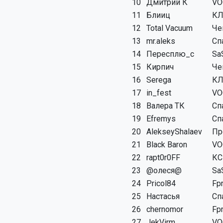
10
Дмитрий К
VO
11
Блииц
КЛ
12
Total Vacuum
Че
13
mr.aleks
Сп
14
Пересплю_с
Sa
15
Кирпич
Че
16
Serega
КЛ
17
in_fest
VO
18
Валера ТК
Сп
19
Efremys
Сп
20
AlekseyShalaev
Пр
21
Black Baron
VO
22
rapt0r0FF
КС
23
@олеся@
Sa
24
Pricol84
Fp
25
Настасья
Сп
26
chernomor
Fp
27
JekVirm
VO