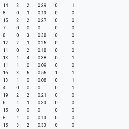
14
2
2
0.29
0
1
8
0
1
0.13
0
0
15
2
2
0.27
0
0
7
0
0
0
0
0
8
0
3
0.38
0
0
12
2
1
0.25
0
0
11
0
2
0.18
0
0
13
1
4
0.38
0
1
11
1
0
0.09
0
0
16
3
6
0.56
1
1
13
1
0
0.08
0
1
4
0
0
0
0
1
19
2
2
0.21
0
0
6
1
1
0.33
0
0
15
0
0
0
0
0
8
1
0
0.13
0
0
15
3
2
0.33
0
0