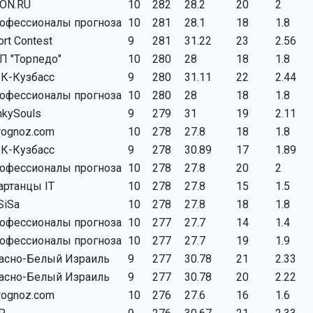
ON.RU
10
282
28.2
20
2
офессионалы прогноза
10
281
28.1
18
1.8
ort Contest
9
281
31.22
23
2.56
П "Торпедо"
10
280
28
18
1.8
К-Кузбасс
9
280
31.11
22
2.44
офессионалы прогноза
10
280
28
18
1.8
nkySouls
9
279
31
19
2.11
rognoz.com
10
278
27.8
18
1.8
К-Кузбасс
9
278
30.89
17
1.89
офессионалы прогноза
10
278
27.8
20
2
артанцы IT
10
278
27.8
15
1.5
SiSa
10
278
27.8
18
1.8
офессионалы прогноза
10
277
27.7
14
1.4
офессионалы прогноза
10
277
27.7
19
1.9
асно-Белый Израиль
9
277
30.78
21
2.33
асно-Белый Израиль
9
277
30.78
20
2.22
rognoz.com
10
276
27.6
16
1.6