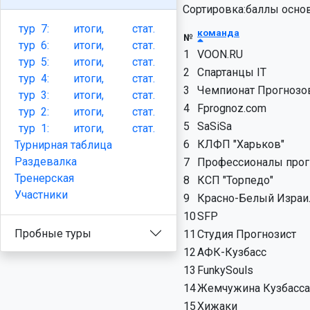
Сортировка:баллы основ
тур
7:
итоги,
стат.
команда
№
тур
6:
итоги,
стат.
1
VOON.RU
тур
5:
итоги,
стат.
2
Спартанцы IT
тур
4:
итоги,
стат.
3
Чемпионат Прогнозо
тур
3:
итоги,
стат.
4
Fprognoz.com
тур
2:
итоги,
стат.
5
SaSiSa
тур
1:
итоги,
стат.
6
КЛФП "Харьков"
Турнирная таблица
Раздевалка
7
Профессионалы прог
Тренерская
8
КСП "Торпедо"
Участники
9
Красно-Белый Израи
10
SFP
Пробные туры
11
Студия Прогнозист
12
АФК-Кузбасс
13
FunkySouls
14
Жемчужина Кузбасса
15
Хижаки