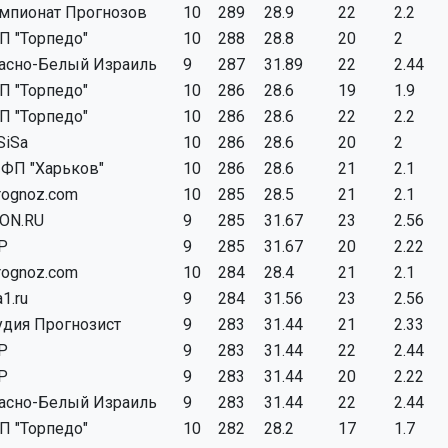
мпионат Прогнозов
10
289
28.9
22
2.2
П "Торпедо"
10
288
28.8
20
2
асно-Белый Израиль
9
287
31.89
22
2.44
П "Торпедо"
10
286
28.6
19
1.9
П "Торпедо"
10
286
28.6
22
2.2
SiSa
10
286
28.6
20
2
ФП "Харьков"
10
286
28.6
21
2.1
rognoz.com
10
285
28.5
21
2.1
ON.RU
9
285
31.67
23
2.56
P
9
285
31.67
20
2.22
rognoz.com
10
284
28.4
21
2.1
a1.ru
9
284
31.56
23
2.56
удия Прогнозист
9
283
31.44
21
2.33
P
9
283
31.44
22
2.44
P
9
283
31.44
20
2.22
асно-Белый Израиль
9
283
31.44
22
2.44
П "Торпедо"
10
282
28.2
17
1.7