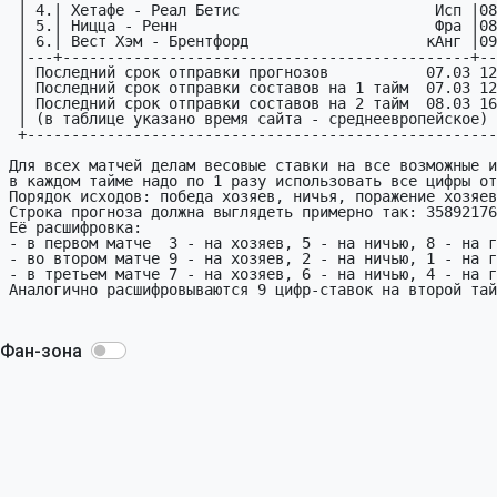
 | 4.| Хетафе - Реал Бетис                      Исп |08.03|

 | 5.| Ницца - Ренн                             Фра |08.03|

 | 6.| Вест Хэм - Брентфорд                    кАнг |09.03|

 |---+----------------------------------------------+-----|

 | Последний срок отправки прогнозов           07.03 12:00|

 | Последний срок отправки составов на 1 тайм  07.03 12:00|

 | Последний срок отправки составов на 2 тайм  08.03 16:15|

 | (в таблице указано время сайта - среднеевропейское)    |

 +--------------------------------------------------------+

Для всех матчей делам весовые ставки на все возможные и
в каждом тайме надо по 1 разу использовать все цифры от
Порядок исходов: победа хозяев, ничья, поражение хозяев
Строка прогноза должна выглядеть примерно так: 35892176
Её расшифровка:

- в первом матче  3 - на хозяев, 5 - на ничью, 8 - на г
- во втором матче 9 - на хозяев, 2 - на ничью, 1 - на г
- в третьем матче 7 - на хозяев, 6 - на ничью, 4 - на г
Аналогично расшифровываются 9 цифр-ставок на второй тай
Фан-зона