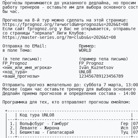
Прогнозы принимаются до указанного дедлайна, но просим 
работу тренеров - оставьте им для выбора основного сост
бы час.

Прогнозы на 8-й тур можно сделать на этой странице:

https://fprognoz.org/?a=world&m=prognoz&s=2026&t=08

Если сайт fprognoz.org у Вас не открывается, отправьте 
со страницы "зеркала" Лиги Клубов:

https://master-series.org/?m=clubs&s=2026&t=08

Отправка по EMail:             Пример:

в поле Тема:                   WORLD

(в теле письма):               (пример тела письма)

FP_Prognoz                     FP_Prognoz

<ник_или_имя_игрока>           Ivan_Kuznetsov

<код_тура>                     UNL08

<ваши_пpогнозы>                123456789123456789

Отправить прогноз желательно до: суббота 7 марта, 13:00
Москве (один час оставьте тренеру для выбора основного 
Дедлайн приема прогнозов и определения состава - 14:00 
Программка для тех, кто отправляет прогнозы емейлом:

 +--------------------------------------------------------+

 |   | Код тура UNL08                               |     |

 |---+----------------------------------------------+-----|

 | 1.| Вольфсбург - Гамбург                     Гер |07.03|

 | 2.| Леванте - Жирона                         Исп |07.03|

 | 3.| Бешикташ - Галатасарай                   Туц |07.03|

 |---+----------------------------------------------+-----|
