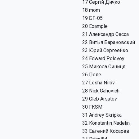
17
Сергій Дичко
18
mom
19
БГ-05
20
Example
21
Александр Сесса
22
ВитЬя Барановский
23
Юрий Сергеенко
24
Edward Polovoy
25
Микола Синиця
26
Пеле
27
Lesha Nilov
28
Nick Gahovich
29
Gleb Arsatov
30
FKSM
31
Andrey Skripka
32
Konstantin Nadelin
33
Евгений Косарев