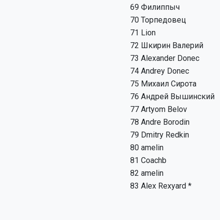
69
Филиппыч
70
Торпедовец
71
Lion
72
Шкирин Валерий
73
Alexander Donec
74
Andrey Donec
75
Михаил Сирота
76
Андрей Вышинский
77
Artyom Belov
78
Andre Borodin
79
Dmitry Redkin
80
аmelin
81
Coachb
82
amelin
83
Alex Rexyard *