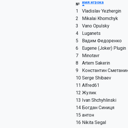
имя игрока
№
1
Vladislav Yezhergin
2
Mikalai Khomchyk
3
Vano Opulsky
4
Luganets
5
Вадим Федоренко
6
Eugene (Joker) Plugin
7
Minotavr
8
Artem Sakerin
9
Константин Сметани
10
Serge Shibaev
11
Alfred61
12
Жулик
13
Ivan Shchyhlinski
14
Богдан Синиця
15
антон
16
Nikita Segal