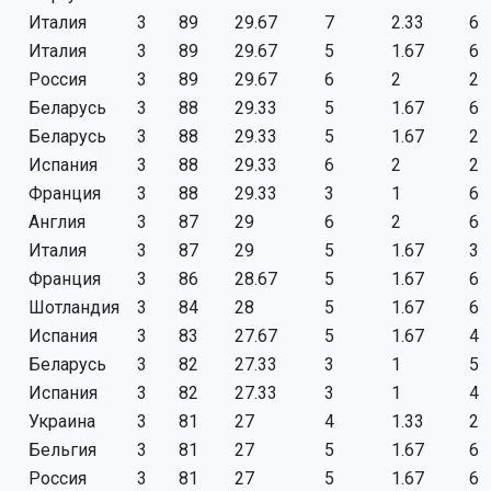
Италия
3
89
29.67
7
2.33
6
Италия
3
89
29.67
5
1.67
6
Россия
3
89
29.67
6
2
2
Беларусь
3
88
29.33
5
1.67
6
Беларусь
3
88
29.33
5
1.67
2
Испания
3
88
29.33
6
2
2
Франция
3
88
29.33
3
1
6
Англия
3
87
29
6
2
6
Италия
3
87
29
5
1.67
3
Франция
3
86
28.67
5
1.67
6
Шотландия
3
84
28
5
1.67
6
Испания
3
83
27.67
5
1.67
4
Беларусь
3
82
27.33
3
1
5
Испания
3
82
27.33
3
1
4
Украина
3
81
27
4
1.33
2
Бельгия
3
81
27
5
1.67
6
Россия
3
81
27
5
1.67
6