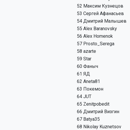
52
Максим Кузнецов
53
Сергей Афанасьев
54
Дмитрий Малышев
55
Alex Baranovsky
56
Alex Homenok
57
Prosto_Serega
58
azarte
59
Star
60
Фаныч
61
ЯД
62
Aneta81
63
Покемон
64
JUT
65
Zenitpobedit
66
Дмитрий Визгин
67
Batya35
68
Nikolay Kuznetsov