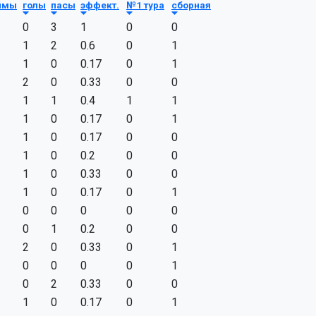
ймы
голы
пасы
эффект.
№1 тура
сборная
0
3
1
0
0
1
2
0.6
0
1
1
0
0.17
0
1
2
0
0.33
0
0
1
1
0.4
1
1
1
0
0.17
0
1
1
0
0.17
0
0
1
0
0.2
0
0
1
0
0.33
0
0
1
0
0.17
0
1
0
0
0
0
0
0
1
0.2
0
0
2
0
0.33
0
1
0
0
0
0
1
0
2
0.33
0
0
1
0
0.17
0
1