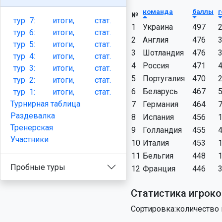
команда
баллы
№
тур
7:
итоги,
стат.
1
Украина
497
тур
6:
итоги,
стат.
2
Англия
476
тур
5:
итоги,
стат.
3
Шотландия
476
тур
4:
итоги,
стат.
4
Россия
471
тур
3:
итоги,
стат.
5
Португалия
470
тур
2:
итоги,
стат.
6
Беларусь
467
тур
1:
итоги,
стат.
Турнирная таблица
7
Германия
464
Раздевалка
8
Испания
456
Тренерская
9
Голландия
455
Участники
10
Италия
453
11
Бельгия
448
Пробные туры
12
Франция
446
Статистика игроко
Сортировка:количество