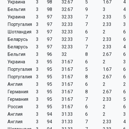
Украина
3
98
32.67
5
1.67
4
Бельгия
3
98
32.67
9
3
4
Украина
3
97
32.33
7
2.33
5
Португалия
3
97
32.33
7
2.33
3
Шотландия
3
97
32.33
6
2
6
Беларусь
3
97
32.33
7
2.33
6
Беларусь
3
97
32.33
7
2.33
4
Бельгия
3
96
32
8
2.67
6
Украина
3
95
31.67
6
2
3
Португалия
3
95
31.67
5
1.67
6
Португалия
3
95
31.67
8
2.67
6
Англия
3
95
31.67
6
2
2
Германия
3
95
31.67
8
2.67
6
Германия
3
95
31.67
7
2.33
5
Россия
3
95
31.67
6
2
6
Англия
3
94
31.33
6
2
3
Англия
3
94
31.33
7
2.33
4