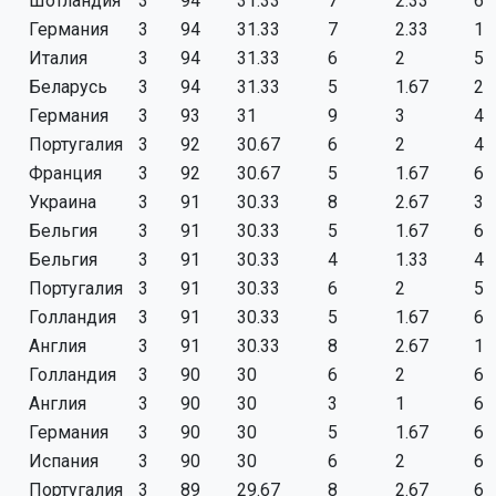
Шотландия
3
94
31.33
7
2.33
6
Германия
3
94
31.33
7
2.33
1
Италия
3
94
31.33
6
2
5
Беларусь
3
94
31.33
5
1.67
2
Германия
3
93
31
9
3
4
Португалия
3
92
30.67
6
2
4
Франция
3
92
30.67
5
1.67
6
Украина
3
91
30.33
8
2.67
3
Бельгия
3
91
30.33
5
1.67
6
Бельгия
3
91
30.33
4
1.33
4
Португалия
3
91
30.33
6
2
5
Голландия
3
91
30.33
5
1.67
6
Англия
3
91
30.33
8
2.67
1
Голландия
3
90
30
6
2
6
Англия
3
90
30
3
1
6
Германия
3
90
30
5
1.67
6
Испания
3
90
30
6
2
6
Португалия
3
89
29.67
8
2.67
6