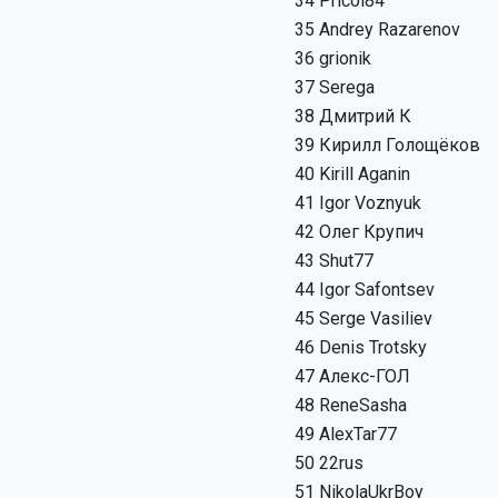
34
Pricol84
35
Andrey Razarenov
36
grionik
37
Serega
38
Дмитрий К
39
Кирилл Голощёков
40
Kirill Aganin
41
Igor Voznyuk
42
Олег Крупич
43
Shut77
44
Igor Safontsev
45
Serge Vasiliev
46
Denis Trotsky
47
Алекс-ГОЛ
48
ReneSasha
49
AlexTar77
50
22rus
51
NikolaUkrBoy