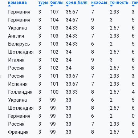
команда
туры
баллы
сред.балл
исходы
точность
та
Германия
3
107
35.67
7
2.33
3
Германия
3
104
34.67
9
3
5
Украина
3
103
34.33
8
2.67
6
Англия
3
103
34.33
7
2.33
6
Беларусь
3
103
34.33
6
2
5
Шотландия
3
102
34
8
2.67
6
Италия
3
102
34
9
3
6
Россия
3
102
34
8
2.67
5
н
Россия
3
101
33.67
7
2.33
3
Испания
3
101
33.67
7
2.33
6
Голландия
3
100
33.33
8
2.67
4
Украина
3
99
33
6
2
5
Шотландия
3
99
33
8
2.67
6
Германия
3
99
33
6
2
0
Россия
3
99
33
7
2.33
6
Франция
3
99
33
8
2.67
6