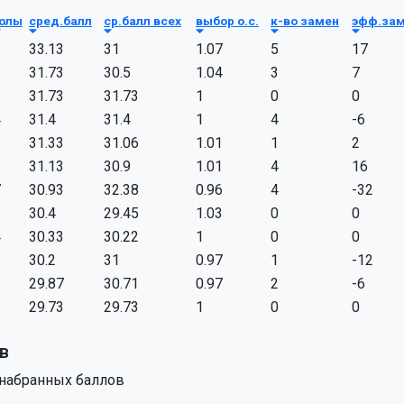
голы
сред.балл
ср.балл всех
выбор о.с.
к-во замен
эфф.за
2
33.13
31
1.07
5
17
3
31.73
30.5
1.04
3
7
3
31.73
31.73
1
0
0
4
31.4
31.4
1
4
-6
2
31.33
31.06
1.01
1
2
5
31.13
30.9
1.01
4
16
7
30.93
32.38
0.96
4
-32
1
30.4
29.45
1.03
0
0
4
30.33
30.22
1
0
0
1
30.2
31
0.97
1
-12
1
29.87
30.71
0.97
2
-6
3
29.73
29.73
1
0
0
в
 набранных баллов