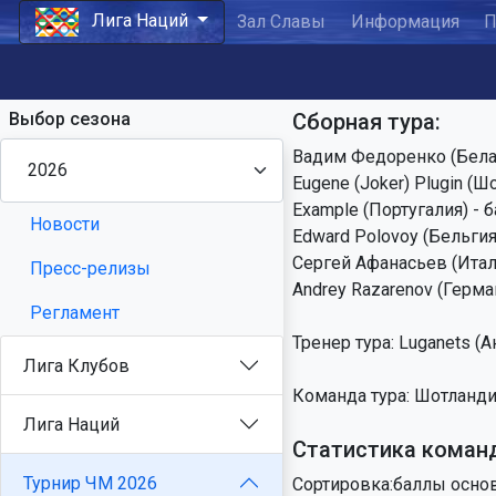
Лига Наций
Зал Славы
Информация
П
Выбор сезона
Сборная тура:
Вадим Федоренко (Белару
Eugene (Joker) Plugin (Ш
Example (Португалия) - 
Новости
Edward Polovoy (Бельгия)
Сергей Афанасьев (Итали
Пресс-релизы
Andrey Razarenov (Герма
Регламент
Тренер тура: Luganets (А
Лига Клубов
Команда тура: Шотланди
Лига Наций
Статистика коман
Турнир ЧМ 2026
Сортировка:баллы основ