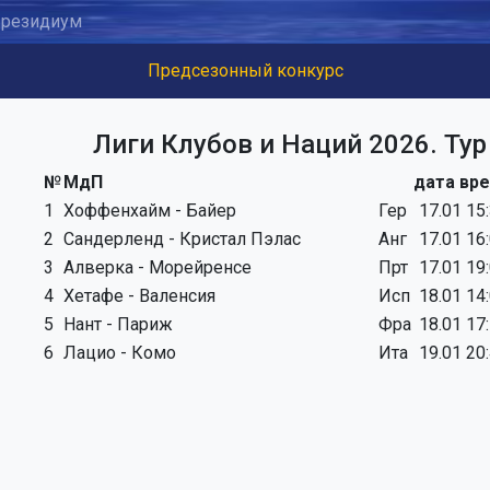
резидиум
Предсезонный конкурс
Лиги Клубов и Наций 2026. Тур
№
МдП
дата вр
1
Хоффенхайм - Байер
Гер
17.01 15
2
Сандерленд - Кристал Пэлас
Анг
17.01 16
3
Алверка - Морейренсе
Прт
17.01 19
4
Хетафе - Валенсия
Исп
18.01 14
5
Нант - Париж
Фра
18.01 17
6
Лацио - Комо
Ита
19.01 20