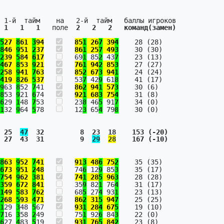
 1   1   1   
поле  
2   2   2   команд(замен)
5
27 
8
61 
3
94
85
1
 26
7
 39
4
    28 (28)

8
46 
9
51 
2
37
86
1
 25
7
 49
3
    30 (30)

2
39 
5
84 
6
17
   69
1
 85
2
 43
7
    23 (13)

4
67 
8
53 
9
21
76
1
 94
2
 85
3
    27 (27)

2
58 
9
41 
7
63
85
2
 67
3
 94
1
    24 (24)

4
19 
8
26 
5
37
   53
7
 42
9
 61
8
    41 (17)

9
63 
8
52 
7
41   
86
2
 94
1
 57
3
    30 (6)

8
53 
9
21 
6
74   
92
1
 68
3
 75
4
    31 (8)

6
29 
1
48 
7
53   
   23
8
 46
5
 91
7
    34 (0)

1
32 
9
64 
5
78   
   12
3
 65
4
 79
8
 25  
47
  32         8  23  18    153 (-20)
 27  43  31         9  
29
28
    167 (-10)
8
63 
9
52 
7
41
91
3
 48
6
 75
2
    35 (35)

6
73 
9
51 
2
48
   74
6
 12
9
 85
3
    35 (17)

7
54 
9
62 
3
81
74
1
 28
5
 96
3
    28 (28)

3
59 
6
72 
8
41
   35
9
 82
1
 76
4
    31 (17)

1
49 
5
83 
7
62
   68
5
 27
4
 93
1
    23 (13)

2
68 
5
93 
4
71
86
2
 31
5
 94
7
    25 (25)

1
29 
3
48 
5
67   
93
1
 28
4
 67
5
    19 (10)

7
16 
3
58 
2
49   
   75
1
 92
6
 84
3
    22 (0)

6
27 
4
83 
5
19   
93
1
 76
5
 84
2
    23 (8)
