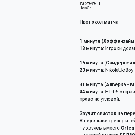
rapt0r0FF              
HomGr                  
Протокол матча
1 минута (Хоффенхайм 
13 минута
: Игроки дела
16 минута (Сандерленд
20 минута
: NikolaUkrBoy
31 минута (Алверка - 
44 минута
: БГ-05 отпра
право на угловой.
Звучит свисток на пере
В перерыве
тренеры об
- у хозяев вместо
Orteg