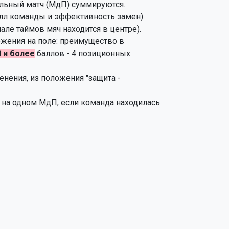
альный матч (МдП) суммируются.
лл команды и эффективность замен).
чале таймов мяч находится в центре).
жения на поле: преимущество в
8 и более
баллов - 4 позиционных
енения, из положения "защита -
м на одном МдП, если команда находилась