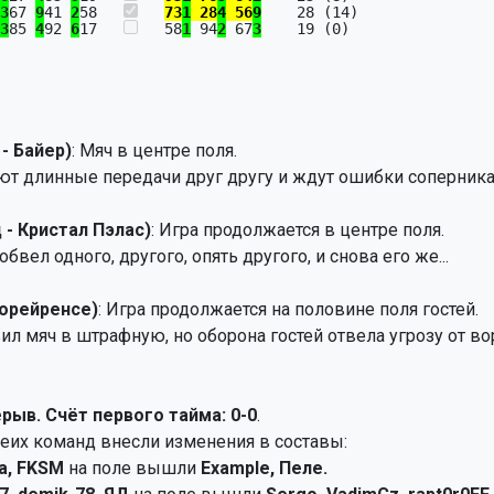
3
67 
9
41 
2
58   
73
1
 28
4
 56
9
    28 (14)

3
85 
4
92 
6
17   
   58
1
 94
2
 67
3
    19 (0)

- Байер)
: Мяч в центре поля.
ют длинные передачи друг другу и ждут ошибки соперника,
 - Кристал Пэлас)
: Игра продолжается в центре поля.
 обвел одного, другого, опять другого, и снова его же...
Морейренсе)
: Игра продолжается на половине поля гостей.
вил мяч в штрафную, но оборона гостей отвела угрозу от 
рыв. Счёт первого тайма: 0-0
.
еих команд внесли изменения в составы:
a, FKSM
на поле вышли
Example, Пеле.