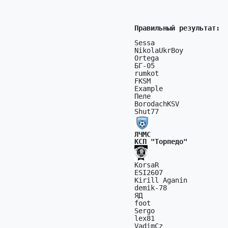
Правильный результат:  
Sessa                  
NikolaUkrBoy           
Ortega                 
БГ-05                  
rumkot                 
FKSM                   
Example                
Пеле                   
BorodachKSV            
Shut77                 
ЛЧМС                   
КСП "Торпедо"          
KorsaR                 
ESI2607                
Kirill Aganin          
demik-78               
ЯД                     
foot                   
Sergo                  
lex81                  
VadimCz                