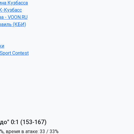
ина Кузбасса
К-Кузбасс
а - VOON.RU
раиль (КБИ)
ки
port Contest
о" 0:1 (153-167)
%, время в атаке: 33 / 33%