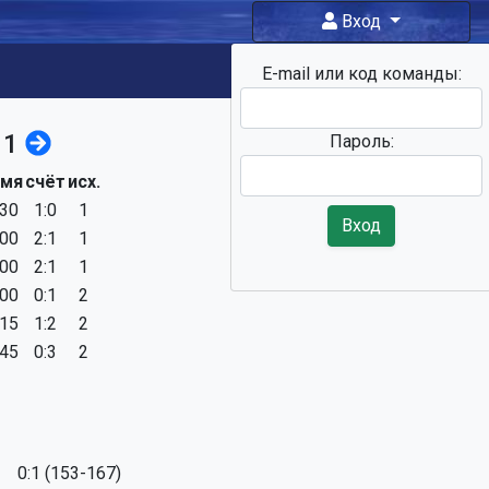
Вход
E-mail или код команды:
Фан-
зона
 1
Пароль:
емя
счёт
исх.
:30
1:0
1
Вход
:00
2:1
1
:00
2:1
1
:00
0:1
2
:15
1:2
2
:45
0:3
2
0:1 (153-167)