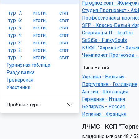
Fprognoz.com - Жемчуж
Студия Прогнозист - АФ
тур
7:
итоги,
стат.
Профессионалы прогноз
тур
6:
итоги,
стат.
SFP - Красно-Белый Из
тур
5:
итоги,
стат.
Спартанцы IT - liga1.ru
тур
4:
итоги,
стат.
SaSiSa - FunkySouls
тур
3:
итоги,
стат.
КЛФП "Харьков" - Хижа
тур
2:
итоги,
стат.
Чемпионат Прогнозов - S
тур
1:
итоги,
стат.
Турнирная таблица
Лига Наций
Раздевалка
Украина - Бельгия
Тренерская
Португалия - Голландия
Участники
Англия - Шотландия
Германия - Италия
Пробные туры
Беларусь - Россия
Испания - Франция
ЛЧМС - КСП "Торпед
владение мячом: 48 / 52