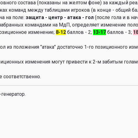
овного состава (показаны на желтом фоне) за каждый ре
ках команд между таблицами игроков (в конце - общий ба
а на поле:
защита - центр - атака - гол
(после гола и в на
 набранных командами на МдП, определяет изменение поло
позиционное изменение;
8-12
баллов - 2;
13-17
баллов - 3;
1
гол из положения "атака" достаточно 1-го позиционного изм
озиционных изменения могут привести к 2-м забитым гола
е соответственно.
-генератор.