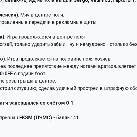
7, demik-78, ЯД
на поле вышли
Sergo, VadimCz, rapt0r0FF.
аленсия)
: Мяч в центре поля.
аправленные передачи в рекламные щиты
ж)
: Игра продолжается в центре поля.
KorsaR, только ударить забыл... ну и немудрено - столько бе
о)
: Игра продолжается на половине поля хозяев.
лев последнее препятствие между ногами вратаря, влетает 
t0r0FF
с подачи
foot.
ле розыгрыша в центре.
обострил ситуацию, сделав удачный прострел в штрафную с
атч завершился со счётом 0-1.
 признан
FKSM (ЛЧМС)
- баллы: 41