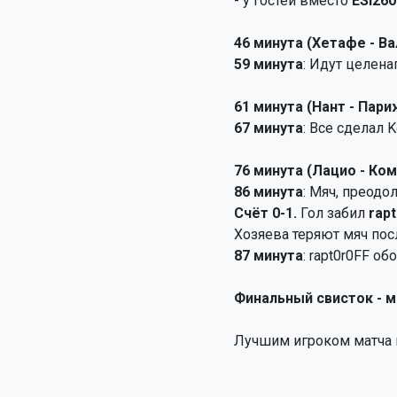
- у гостей вместо
ESI260
46 минута (Хетафе - В
59 минута
: Идут целен
61 минута (Нант - Пари
67 минута
: Все сделал 
76 минута (Лацио - Ком
86 минута
: Мяч, преодо
Счёт 0-1.
Гол забил
rap
Хозяева теряют мяч пос
87 минута
: rapt0r0FF 
Финальный свисток - м
Лучшим игроком матча