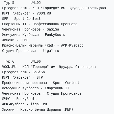
 Тур 5        UNL05

Fprognoz.com - КСП "Торпедо" им. Эдуарда Стрельцова

КЛФП "Харьков" - VOON.RU

SFP - Sport Contest

Спартанцы IT - Профессионалы прогноза

Чемпионат Прогнозов - SaSiSa

Жемчужина Кузбасса - FunkySouls

Хижаки - ЛЧМС

Красно-Белый Израиль (КБИ) - АФК-Кузбасс

Студия Прогнозист - liga1.ru

 Тур 6        UNL06

VOON.RU - КСП "Торпедо" им. Эдуарда Стрельцова

Fprognoz.com - SaSiSa

КЛФП "Харьков" - SFP

Профессионалы прогноза - Sport Contest

Жемчужина Кузбасса - Спартанцы IT

Чемпионат Прогнозов - Студия Прогнозист

ЛЧМС - FunkySouls

АФК-Кузбасс - liga1.ru

Хижаки - Красно-Белый Израиль (КБИ)
