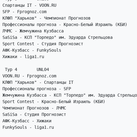
Спартанцы IT - VOON.RU

SFP - Fprognoz.com

КЛФП "Харьков" - Чемпионат Прогнозов

Профессионалы прогноза - Красно-Белый Израиль (КБИ)

ЛЧМС - Жемчужина Кузбасса

SaSiSa - КСП "Торпедо" им. Эдуарда Стрельцова

Sport Contest - Студия Прогнозист

АФК-Кузбасс - FunkySouls

Хижаки - liga1.ru

 Тур 4        UNL04

VOON.RU - Fprognoz.com

КЛФП "Харьков" - Спартанцы IT

Профессионалы прогноза - SFP

Жемчужина Кузбасса - КСП "Торпедо" им. Эдуарда Стрельцо
Sport Contest - Красно-Белый Израиль (КБИ)

Чемпионат Прогнозов - ЛЧМС

SaSiSa - Студия Прогнозист

АФК-Кузбасс - Хижаки

FunkySouls - liga1.ru
