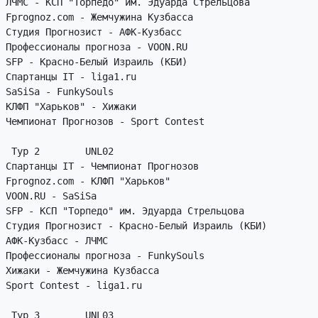
ЛЧМС - КСП "Торпедо" им. Эдуарда Стрельцова

Fprognoz.com - Жемчужина Кузбасса

Студия Прогнозист - АФК-Кузбасс

Профессионалы прогноза - VOON.RU

SFP - Красно-Белый Израиль (КБИ)

Спартанцы IT - liga1.ru

SaSiSa - FunkySouls

КЛФП "Харьков" - Хижаки

Чемпионат Прогнозов - Sport Contest

 Тур 2        UNL02

Спартанцы IT - Чемпионат Прогнозов

Fprognoz.com - КЛФП "Харьков"

VOON.RU - SaSiSa

SFP - КСП "Торпедо" им. Эдуарда Стрельцова

Студия Прогнозист - Красно-Белый Израиль (КБИ)

АФК-Кузбасс - ЛЧМС

Профессионалы прогноза - FunkySouls

Хижаки - Жемчужина Кузбасса

Sport Contest - liga1.ru

 Тур 3        UNL03
