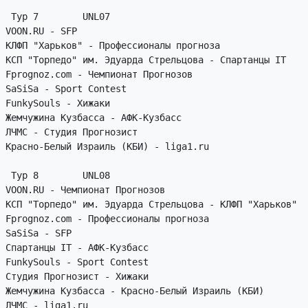
 Тур 7        UNL07

VOON.RU - SFP

КЛФП "Харьков" - Профессионалы прогноза

КСП "Торпедо" им. Эдуарда Стрельцова - Спартанцы IT

Fprognoz.com - Чемпионат Прогнозов

SaSiSa - Sport Contest

FunkySouls - Хижаки

Жемчужина Кузбасса - АФК-Кузбасс

ЛЧМС - Студия Прогнозист

Красно-Белый Израиль (КБИ) - liga1.ru

 Тур 8        UNL08

VOON.RU - Чемпионат Прогнозов

КСП "Торпедо" им. Эдуарда Стрельцова - КЛФП "Харьков"

Fprognoz.com - Профессионалы прогноза

SaSiSa - SFP

Спартанцы IT - АФК-Кузбасс

FunkySouls - Sport Contest

Студия Прогнозист - Хижаки

Жемчужина Кузбасса - Красно-Белый Израиль (КБИ)

ЛЧМС - liga1.ru
