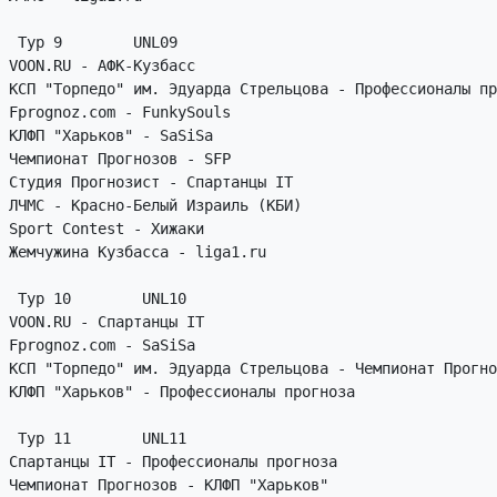
 Тур 9        UNL09

VOON.RU - АФК-Кузбасс

КСП "Торпедо" им. Эдуарда Стрельцова - Профессионалы пр
Fprognoz.com - FunkySouls

КЛФП "Харьков" - SaSiSa

Чемпионат Прогнозов - SFP

Студия Прогнозист - Спартанцы IT

ЛЧМС - Красно-Белый Израиль (КБИ)

Sport Contest - Хижаки

Жемчужина Кузбасса - liga1.ru

 Тур 10        UNL10

VOON.RU - Спартанцы IT

Fprognoz.com - SaSiSa

КСП "Торпедо" им. Эдуарда Стрельцова - Чемпионат Прогно
КЛФП "Харьков" - Профессионалы прогноза

 Тур 11        UNL11

Спартанцы IT - Профессионалы прогноза

Чемпионат Прогнозов - КЛФП "Харьков"
