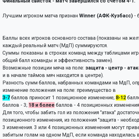
Финальный свисток - матч завершился со счётом 4-1.
Лучшим игроком матча признан
Winner (АФК-Кузбасс)
- 
Баллы всех игроков основного состава (показаны на жел
каждый реальный матч (МдП) суммируются.
Суммы показаны в строках команд между таблицами игро
общий балл команды и эффективность замен).
Возможные позиции мяча на поле:
защита - центр - атак
и в начале таймов мяч находится в центре).
Разность сумм баллов, набранных командами на МдП, оп
изменение положения на поле: преимущество в
3-7
баллов приносит 1 позиционное изменение;
8-12
балло
баллов - 3;
18 и более
баллов - 4 позиционных изменения
Для того, чтобы забить гол из положения "атака" достаточ
позиционного изменения, из положения "защита - необхо
3 изменения. 3 или 4 позиционных изменения могут приве
забитым голам на одном МдП, если команда находилась 