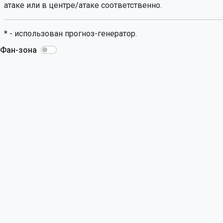
атаке или в центре/атаке соответственно.
* - использован прогноз-генератор.
Фан-зона