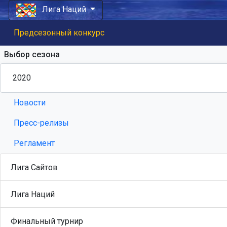
Лига Наций
Предсезонный конкурс
Выбор сезона
Новости
Пресс-релизы
Регламент
Лига Сайтов
Лига Наций
Финальный турнир