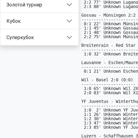
Золотой турнир
Кубок
Суперкубок