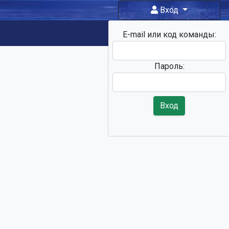
Вход
E-mail или код команды:
Фан-зона
Пароль:
Вход