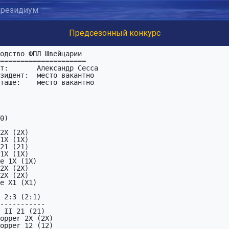
резидиум
Предсезонный конкурс