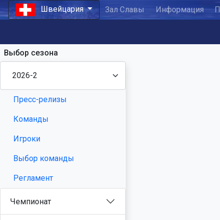
Швейцария
Зал Славы
Информация
П
Выбор сезона
Пресс-релизы
Команды
Игроки
Выбор команды
Регламент
Чемпионат