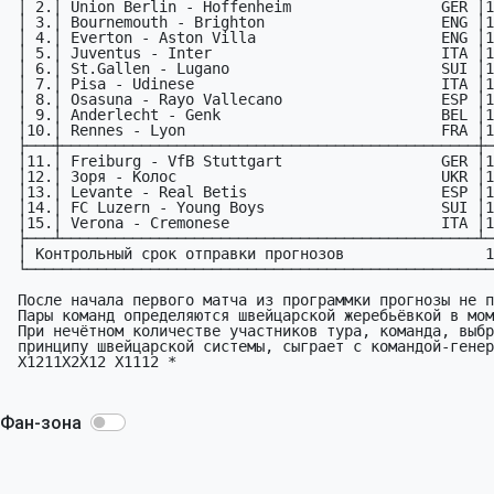
 │ 2.│ Union Berlin - Hoffenheim                 GER │13.09│

 │ 3.│ Bournemouth - Brighton                    ENG │13.09│

 │ 4.│ Everton - Aston Villa                     ENG │13.09│

 │ 5.│ Juventus - Inter                          ITA │13.09│

 │ 6.│ St.Gallen - Lugano                        SUI │13.09│

 │ 7.│ Pisa - Udinese                            ITA │14.09│

 │ 8.│ Osasuna - Rayo Vallecano                  ESP │14.09│

 │ 9.│ Anderlecht - Genk                         BEL │14.09│

 │10.│ Rennes - Lyon                             FRA │14.09│

 ├───┼───────────────────────────────────────────────┼─────┤

 │11.│ Freiburg - VfB Stuttgart                  GER │13.09│

 │12.│ Зоря - Колос                              UKR │14.09│

 │13.│ Levante - Real Betis                      ESP │14.09│

 │14.│ FC Luzern - Young Boys                    SUI │14.09│

 │15.│ Verona - Cremonese                        ITA │15.09│

 ├───┴───────────────────────────────────────────────┴─────┤

 │ Контрольный срок отправки прогнозов                12.09│

 └─────────────────────────────────────────────────────────┘

 После начала первого матча из программки прогнозы не принимаются.

 Пары команд определяются швейцарской жеребьёвкой в момент начала тура.

 При нечётном количестве участников тура, команда, выбранная по

 принципу швейцарской системы, сыграет с командой-генератором:

 X1211X2X12 X1112 *

Фан-зона