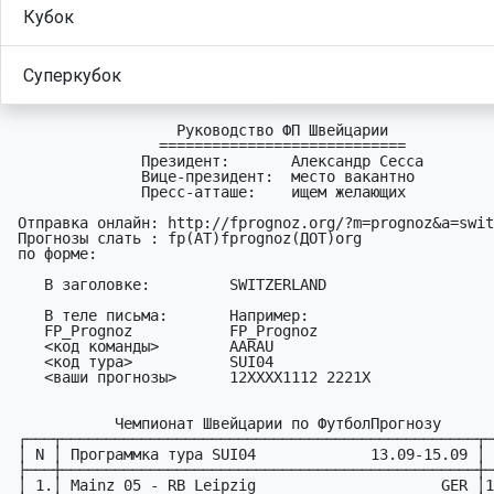
Кубок
Суперкубок
                   Руководство ФП Швейцарии

                 ============================

               Президент:       Александр Сесса

               Вице-президент:  место вакантно

               Пресс-атташе:    ищем желающих

 Отправка онлайн: http://fprognoz.org/?m=prognoz&a=switzerland&t=04

 Прогнозы слать : fp(АТ)fprognoz(ДОТ)org

 по форме:

    В заголовке:         SWITZERLAND

    В теле письма:       Например:

    FP_Prognoz           FP_Prognoz

    <код команды>        AARAU

    <код тура>           SUI04     

    <ваши прогнозы>      12XXXX1112 2221X

            Чемпионат Швейцарии по ФутболПрогнозу

 ┌───┬───────────────────────────────────────────────┬─────┐

 │ N │ Программка тура SUI04             13.09-15.09 │ ДРМ │

 ├───┼───────────────────────────────────────────────┼─────┤

 │ 1.│ Mainz 05 - RB Leipzig                     GER │13.09│
