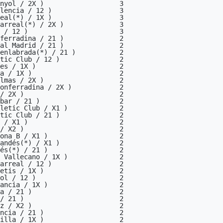
nyol / 2X )                   3

lencia / 12 )                 3

eal(*) / 1X )                 3

arreal(*) / 2X )              3

 / 12 )                       3

ferradina / 21 )              2

al Madrid / 21 )              2

enlabrada(*) / 21 )           2

tic Club / 12 )               2

es / 1X )                     2

a / 1X )                      2

lmas / 2X )                   2

onferradina / 2X )            2

/ 2X )                        2

bar / 21 )                    2

letic Club / X1 )             2

tic Club / 21 )               2

 / X1 )                       2

/ X2 )                        2

ona B / X1 )                  2

andés(*) / X1 )               2

és(*) / 21 )                  2

 Vallecano / 1X )             2

arreal / 12 )                 2

etis / 1X )                   2

ol / 12 )                     2

ancia / 1X )                  2

a / 21 )                      2

/ 21 )                        2

z / X2 )                      2

ncia / 21 )                   2

illa / 1X )                   2
