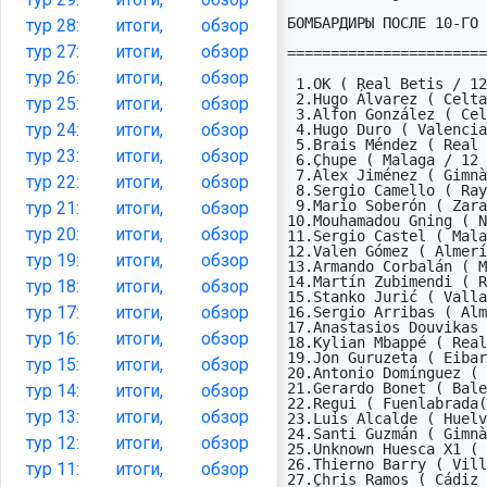
БОМБАРДИРЫ ПОСЛЕ 10-ГО 
тур
28:
итоги,
обзор
тур
27:
итоги,
обзор
=======================
тур
26:
итоги,
обзор
 1.OK ( Real Betis / 12 )                            8

 2.Hugo Álvarez ( Celta Vigo / 21 )                  6

тур
25:
итоги,
обзор
 3.Alfon González ( Celta Vigo / 1X )                5

тур
24:
итоги,
обзор
 4.Hugo Duro ( Valencia / 1X )                       5

 5.Brais Méndez ( Real Sociedad / 21 )               5

тур
23:
итоги,
обзор
 6.Chupe ( Malaga / 12 )                             5

 7.Álex Jiménez ( Gimnàstic / 21 )                   4

тур
22:
итоги,
обзор
 8.Sergio Camello ( Rayo Vallecano / 12 )            4

 9.Mario Soberón ( Zaragoza / 1X )                   4

тур
21:
итоги,
обзор
10.Mouhamadou Gning ( N
тур
20:
итоги,
обзор
11.Sergio Castel ( Mala
12.Valen Gómez ( Almerí
тур
19:
итоги,
обзор
13.Armando Corbalán ( M
14.Martín Zubimendi ( R
тур
18:
итоги,
обзор
15.Stanko Jurić ( Valla
тур
17:
итоги,
обзор
16.Sergio Arribas ( Alm
17.Anastasios Douvikas 
тур
16:
итоги,
обзор
18.Kylian Mbappé ( Real
19.Jon Guruzeta ( Eibar
тур
15:
итоги,
обзор
20.Antonio Domínguez ( 
21.Gerardo Bonet ( Bale
тур
14:
итоги,
обзор
22.Regui ( Fuenlabrada(
тур
13:
итоги,
обзор
23.Luis Alcalde ( Huelv
24.Santi Guzmán ( Gimnà
тур
12:
итоги,
обзор
25.Unknown Huesca X1 ( 
26.Thierno Barry ( Vill
тур
11:
итоги,
обзор
27.Chris Ramos ( Cádiz 