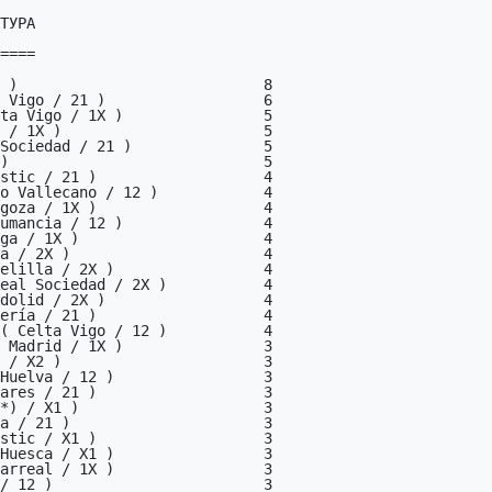
ТУРА

====

umancia / 12 )                4

ga / 1X )                     4

a / 2X )                      4

elilla / 2X )                 4

eal Sociedad / 2X )           4

dolid / 2X )                  4

ería / 21 )                   4

( Celta Vigo / 12 )           4

 Madrid / 1X )                3

 / X2 )                       3

Huelva / 12 )                 3

ares / 21 )                   3

*) / X1 )                     3

a / 21 )                      3

stic / X1 )                   3

Huesca / X1 )                 3

arreal / 1X )                 3

/ 12 )                        3
