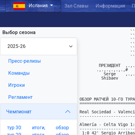
Испания
Зал Славы
Информация
П
                     `````

Выбор сезона
                     `` ``

                     ``    ```` ````` ```` ````  ````

                     ````  ``   `   `   `` `` ``   ``

                     ``    ```` ` ``` ```` `` `` ````

                     `` ``   `` ` `   ` `` `` `` ` ``

                     ````` ```` ```   ```` `` `` ````

Пресс-релизы
        ПРЕЗИДЕHТ  ,.,.,.,.,.,.,.,.,. ФФП ,.,.,.,.,.,.,.,.,. ВИЦЕ-ПРЕЗИДЕHТ

       .,.,.,.,.,.,#   2025-2026  # ИСПАHИИ #  26-й сезон  #.,.,.,.,.,.,.,.

Команды
          Serge    ,.,.,.,.,.,.,.,.,.,.,.,.,.,.,.,.,.,.,.,., Alexander

         Shibaev                  ПРЕСС-АТТАШЕ                 Sessa

                               .,.,.,
Игроки
                                 
Регламент
ОБЗОР МАТЧЕЙ 10-ГО ТУРА

=======================

Чемпионат
Real Sociedad - Valenci
-----------------------
Almería - Celta Vigo 1:
тур
30:
итоги,
обзор
-----------------------
 1:0 42' Sergio Arribas (21)

тур
29:
итоги,
обзор