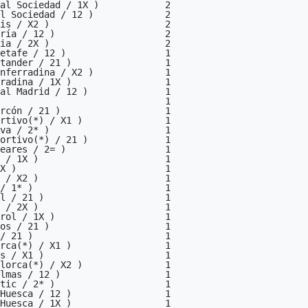
al Sociedad / 1X )            2

l Sociedad / 12 )             2

is / X2 )                     2

ría / 12 )                    2

ia / 2X )                     2

etafe / 12 )                  1

tander / 21 )                 1

nferradina / X2 )             1

radina / 1X )                 1

al Madrid / 12 )              1

                              1

rcón / 21 )                   1

rtivo(*) / X1 )               1

va / 2* )                     1

ortivo(*) / 21 )              1

eares / 2= )                  1

 / 1X )                       1

X )                           1

 / X2 )                       1

/ 1* )                        1

l / 21 )                      1

 / 2X )                       1

rol / 1X )                    1

os / 21 )                     1

/ 21 )                        1

rca(*) / X1 )                 1

s / X1 )                      1

lorca(*) / X2 )               1

lmas / 12 )                   1

tic / 2* )                    1

Huesca / 12 )                 1

Huesca / 1X )                 1
