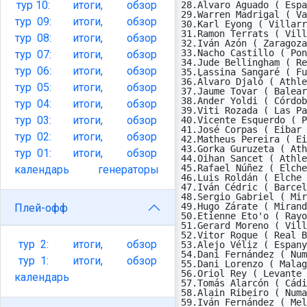
тур
10:
итоги,
обзор
28.Álvaro Aguado ( Espa
29.Warren Madrigal ( Va
тур
09:
итоги,
обзор
30.Karl Eyong ( Villarr
31.Ramon Terrats ( Vill
тур
08:
итоги,
обзор
32.Iván Azón ( Zaragoza
33.Nacho Castillo ( Pon
тур
07:
итоги,
обзор
34.Jude Bellingham ( Re
тур
06:
итоги,
обзор
35.Lassina Sangaré ( Fu
36.Álvaro Djaló ( Athle
тур
05:
итоги,
обзор
37.Jaume Tovar ( Balear
38.Ander Yoldi ( Córdob
тур
04:
итоги,
обзор
39.Viti Rozada ( Las Pa
тур
03:
итоги,
обзор
40.Vicente Esquerdo ( P
41.José Corpas ( Eibar 
тур
02:
итоги,
обзор
42.Matheus Pereira ( Ei
43.Gorka Guruzeta ( Ath
тур
01:
итоги,
обзор
44.Oihan Sancet ( Athle
45.Rafael Núñez ( Elche
календарь
генераторы
46.Luis Roldán ( Elche 
47.Iván Cédric ( Barcel
48.Sergio Gabriel ( Mir
49.Hugo Zárate ( Mirand
Плей-офф
50.Etienne Eto'o ( Rayo
51.Gerard Moreno ( Vill
52.Vitor Roque ( Real B
тур
2:
итоги,
обзор
53.Alejo Véliz ( Espany
54.Dani Fernández ( Num
тур
1:
итоги,
обзор
55.Dani Lorenzo ( Malag
56.Oriol Rey ( Levante 
календарь
57.Tomás Alarcón ( Cádi
58.Alain Ribeiro ( Numa
59.Iván Fernández ( Mel