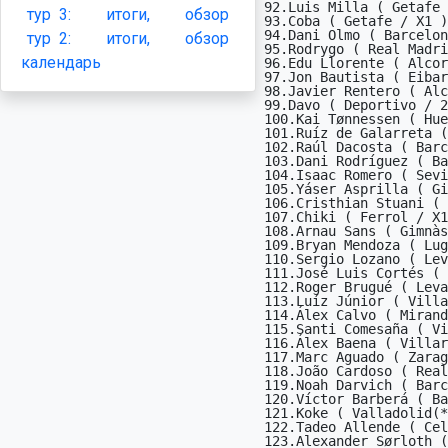
92.Luis Milla ( Getafe 
тур
3:
итоги,
обзор
93.Coba ( Getafe / X1 )
94.Dani Olmo ( Barcelon
тур
2:
итоги,
обзор
95.Rodrygo ( Real Madri
календарь
96.Edu Llorente ( Alcor
97.Jon Bautista ( Eibar
98.Javier Rentero ( Alc
99.Davo ( Deportivo / 2
100.Kai Tønnessen ( Hue
101.Ruíz de Galarreta (
102.Raúl Dacosta ( Barc
103.Dani Rodríguez ( Ba
104.Isaac Romero ( Sevi
105.Yáser Asprilla ( Gi
106.Cristhian Stuani ( 
107.Chiki ( Ferrol / X1
108.Arnau Sans ( Gimnàs
109.Bryan Mendoza ( Lug
110.Sergio Lozano ( Lev
111.José Luis Cortés ( 
112.Roger Brugué ( Leva
113.Luíz Júnior ( Villa
114.Álex Calvo ( Mirand
115.Santi Comesaña ( Vi
116.Álex Baena ( Villar
117.Marc Aguado ( Zarag
118.João Cardoso ( Real
119.Noah Darvich ( Barc
120.Víctor Barberá ( Ba
121.Koke ( Valladolid(*
122.Tadeo Allende ( Cel
123.Alexander Sørloth (