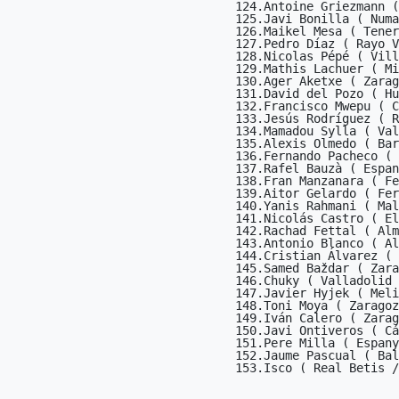
124.Antoine Griezmann (
125.Javi Bonilla ( Numa
126.Maikel Mesa ( Tener
127.Pedro Díaz ( Rayo V
128.Nicolas Pépé ( Vill
129.Mathis Lachuer ( Mi
130.Ager Aketxe ( Zarag
131.David del Pozo ( Hu
132.Francisco Mwepu ( C
133.Jesús Rodríguez ( R
134.Mamadou Sylla ( Val
135.Alexis Olmedo ( Bar
136.Fernando Pacheco ( 
137.Rafel Bauzà ( Espan
138.Fran Manzanara ( Fe
139.Aitor Gelardo ( Fer
140.Yanis Rahmani ( Mal
141.Nicolás Castro ( El
142.Rachad Fettal ( Alm
143.Antonio Blanco ( Al
144.Cristian Álvarez ( 
145.Samed Baždar ( Zara
146.Chuky ( Valladolid 
147.Javier Hyjek ( Meli
148.Toni Moya ( Zaragoz
149.Iván Calero ( Zarag
150.Javi Ontiveros ( Cá
151.Pere Milla ( Espany
152.Jaume Pascual ( Bal
153.Isco ( Real Betis /