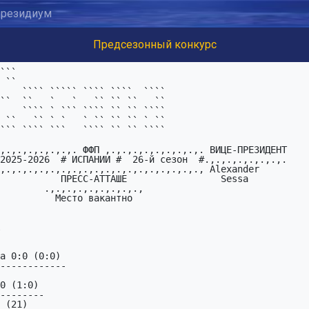
резидиум
Предсезонный конкурс
.,.,.,.,.,.,

Место вакантно

a 0:0 (0:0)

------------

0 (1:0)

--------
