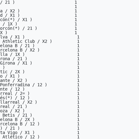
/ 21 )                        1

                              1

a / X2 )                      1

d / X1 )                      1

cón(*) / X1 )                 1

 / 1X )                       1

orcón(*) / 21 )               1

X )                           1

lva / X1 )                     1

 Athletic Club / X2 )          1

elona B / 21 )                 1

rcelona B / X2 )               1

lla / 1X )                     1

rona / 21 )                    1

Girona / X1 )                  1

 )                             1

tic / 2X )                     1

o / X1 )                       1

ante / X2 )                    1

Ponferradina / 12 )            1

nte / 12 )                     1

rreal / 2= )                   1

és(*) / 12 )                   1

llarreal / X2 )                1

real / 21 )                    1

oza / X2 )                     1

 Betis / 21 )                  1

elona B / 2X )                 1

rcelona B / 12 )               1

) / 21 )                       1

ta Vigo / X1 )                 1

 Atlético / 12 )               1
