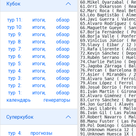
60.Mikel Oyarzabal ( Re
Кубок
61.Orri Óskarsson ( Rea
62.Marc Roca ( Real Bet
63.Léo Baptistão ( Alme
64.Javi Guerra ( Valenc
тур
11:
итоги,
обзор
65.Álvaro Rodríguez ( G
тур
10:
итоги,
обзор
66.Maguette Gueye ( San
67.Borja Fernández ( Po
тур
9:
итоги,
обзор
68.Borja Valle ( Ponfer
69.Vinícius Júnior ( Re
тур
8:
итоги,
обзор
70.Slavy ( Eibar / 12 )
тур
7:
итоги,
обзор
71.Rafa Llorente ( Alco
72.Kevin Sánchez ( Depo
тур
6:
итоги,
обзор
73.Rubén Serrano ( Huel
74.Charlie Patino ( Dep
тур
5:
итоги,
обзор
75.Jagoba Zárraga ( Bal
76.Percan ( Barcelona B
тур
4:
итоги,
обзор
77.Asier ( Mirandés / 2
тур
3:
итоги,
обзор
78.Álvaro Sanz ( Ferrol
79.Álex López ( Ferrol 
тур
2:
итоги,
обзор
80.Josué Dorrio ( Ferro
81.Iván Martín ( Girona
тур
1:
итоги,
обзор
82.Álvaro Giménez ( Fer
календарь
генераторы
83.Curro Sánchez ( Burg
84.Jon Guridi ( Alavés 
85.Javi Llabrés ( Mallo
86.Iván Gil ( Las Palma
Суперкубок
87.Robert Navarro ( Mal
88.Manu Fuster ( Las Pa
89.Pol Domingo ( Gimnàs
90.Unknown Huesca 12 ( 
тур
4:
прогнозы
91.Unknown Huesca 1X ( 