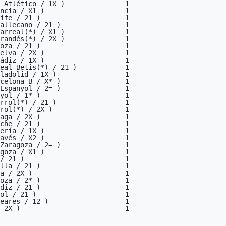
 Atlético / 1X )               1

ncia / X1 )                    1

ife / 21 )                     1

allecano / 21 )                1

arreal(*) / X1 )               1

randés(*) / 2X )               1

oza / 21 )                     1

elva / 2X )                    1

ádiz / 1X )                    1

eal Betis(*) / 21 )            1

ladolid / 1X )                 1

celona B / X* )                1

Espanyol / 2= )                1

yol / 1* )                     1

rrol(*) / 21 )                 1

rol(*) / 2X )                  1

aga / 2X )                     1

che / 21 )                     1

ería / 1X )                    1

avés / X2 )                    1

Zaragoza / 2= )                1

goza / X1 )                    1

/ 21 )                         1

lla / 21 )                     1

a / 2X )                       1

oza / 2* )                     1

diz / 21 )                     1

ol / 21 )                      1

eares / 12 )                   1

 2X )                          1
