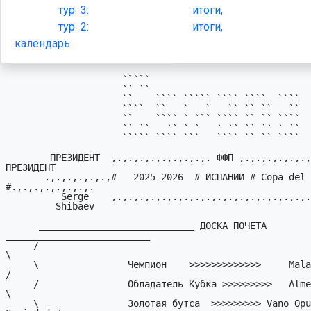
тур
3:
итоги,
тур
2:
итоги,
календарь
                     `````

                     `` ``

                     ``    ```` ````` ```` ````  ````

                     ````  ``   `   `   `` `` ``   ``

                     ``    ```` ` ``` ```` `` `` ````

                     `` ``   `` ` `   ` `` `` `` ` ``

                     ````` ```` ```   ```` `` `` ````

        ПРЕЗИДЕHТ  ,.,.,.,.,.,.,.,.,. ФФП ,.,.,.,.,.,.,.,.,. ВИЦЕ-
ПРЕЗИДЕHТ

       .,.,.,.,.,.,#   2025-2026  # ИСПАHИИ # Copa del Ray 
#.,.,.,.,.,.,.,.

          Serge    ,.,.,.,.,.,.,.,.,.,.,.,.,.,.,.,.,.,.,.,., Alexander

         Shibaev                                               Sessa

      ____________________________ ДОСКА ПОЧЕТА 
__________________________

     /                                                                    
\

     \                Чемпион    >>>>>>>>>>>>>     Malaga                 
/

     /                Обладатель Кубка >>>>>>>>>   Almería                
\

     \                Золотая бутса  >>>>>>>>> Vano Opulsky,Real 