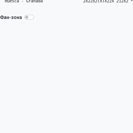
 Huesca - Granada                 2X22X2(X)X22X 212X2 *

Фан-зона