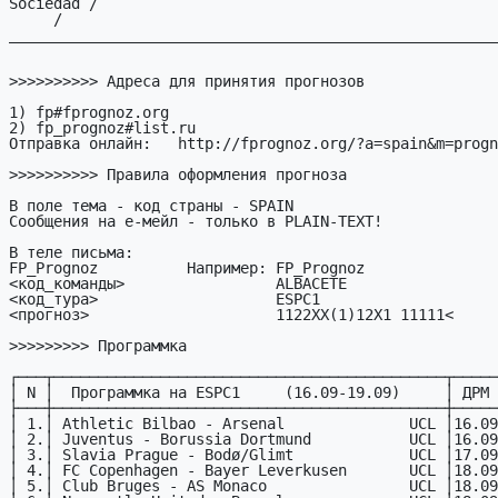
Sociedad /

     / 
_______________________________________________________
>>>>>>>>>> Адреса для принятия прогнозов

1) fp#fprognoz.org

2) fp_prognoz#list.ru

Отправка онлайн:   http://fprognoz.org/?a=spain&m=progn
>>>>>>>>>> Правила оформления прогноза

В поле тема - код страны - SPAIN

Сообщения на е-мейл - только в PLAIN-TEXT!

В теле письма:

FP_Prognoz          Hапример: FP_Prognoz

<код_команды>                 АLBACETE

<код_тура>                    ESPC1     

<прогноз>                     1122XX(1)12X1 11111<

>>>>>>>>> Программка

┌───┬────────────────────────────────────────────┬─────
│ N │  Программка на ESPC1     (16.09-19.09)     │ ДРМ 
├───┼────────────────────────────────────────────┼─────
│ 1.│ Athletic Bilbao - Arsenal              UCL │16.09
│ 2.│ Juventus - Borussia Dortmund           UCL │16.09
│ 3.│ Slavia Prague - Bodø/Glimt             UCL │17.09
│ 4.│ FC Copenhagen - Bayer Leverkusen       UCL │18.09
│ 5.│ Club Bruges - AS Monaco                UCL │18.09