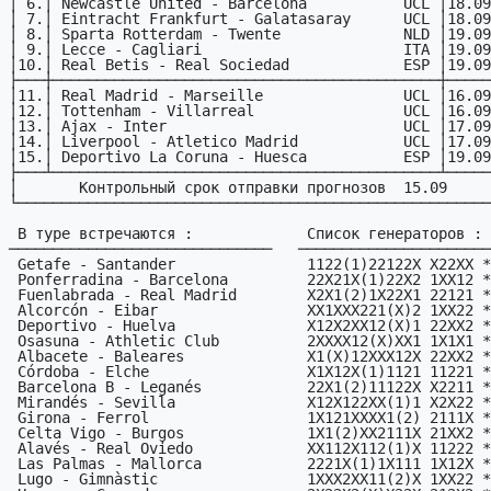
│ 6.│ Newcastle United - Barcelona           UCL │18.09
│ 7.│ Eintracht Frankfurt - Galatasaray      UCL │18.09
│ 8.│ Sparta Rotterdam - Twente              NLD │19.09
│ 9.│ Lecce - Cagliari                       ITA │19.09
│10.│ Real Betis - Real Sociedad             ESP │19.09
├───┼────────────────────────────────────────────┼─────
│11.│ Real Madrid - Marseille                UCL │16.09
│12.│ Tottenham - Villarreal                 UCL │16.09
│13.│ Ajax - Inter                           UCL │17.09
│14.│ Liverpool - Atletico Madrid            UCL │17.09
│15.│ Deportivo La Coruna - Huesca           ESP │19.09
├───┴────────────────────────────────────────────┴─────
│       Контрольный срок отправки прогнозов  15.09     
└──────────────────────────────────────────────────────
 В туре встречаются :             Список генераторов :

──────────────────────────────   ──────────────────────
 Getafe - Santander               1122(1)22122X X22XX *

 Ponferradina - Barcelona         22X21X(1)22X2 1XX12 *

 Fuenlabrada - Real Madrid        X2X1(2)1X22X1 22121 *

 Alcorcón - Eibar                 XX1XXX221(X)2 1XX22 *

 Deportivo - Huelva               X12X2XX12(X)1 22XX2 *

 Osasuna - Athletic Club          2XXXX12(X)XX1 1X1X1 *

 Albacete - Baleares              X1(X)12XXX12X 22XX2 *

 Córdoba - Elche                  X1X12X(1)1121 11221 *

 Barcelona B - Leganés            22X1(2)11122X X2211 *

 Mirandés - Sevilla               X12X122XX(1)1 X2X22 *

 Girona - Ferrol                  1X121XXXX1(2) 2111X *

 Celta Vigo - Burgos              1X1(2)XX2111X 21XX2 *

 Alavés - Real Oviedo             XX112X112(1)X 11222 *

 Las Palmas - Mallorca            2221X(1)1X111 1X12X *

 Lugo - Gimnàstic                 1XXX2XX11(2)X 1XX22 *
