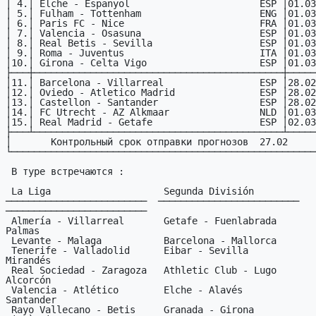
│ 4.│ Elche - Espanyol                       ESP │01.03
│ 5.│ Fulham - Tottenham                     ENG │01.03
│ 6.│ Paris FC - Nice                        FRA │01.03
│ 7.│ Valencia - Osasuna                     ESP │01.03
│ 8.│ Real Betis - Sevilla                   ESP │01.03
│ 9.│ Roma - Juventus                        ITA │01.03
│10.│ Girona - Celta Vigo                    ESP │01.03
├───┼────────────────────────────────────────────┼─────
│11.│ Barcelona - Villarreal                 ESP │28.02
│12.│ Oviedo - Atletico Madrid               ESP │28.02
│13.│ Castellon - Santander                  ESP │28.02
│14.│ FC Utrecht - AZ Alkmaar                NLD │01.03
│15.│ Real Madrid - Getafe                   ESP │02.03
├───┴────────────────────────────────────────────┴─────
│       Контрольный срок отправки прогнозов  27.02     
└──────────────────────────────────────────────────────
 В туре встречаются :

 La Liga                    Segunda División           Segunda B

─────────────────────────  ─────────────────────────  
─────────────────────────

 Almería - Villarreal       Getafe - Fuenlabrada       Leganés - Las 
Palmas

 Levante - Malaga           Barcelona - Mallorca       Huelva - Córdoba

 Tenerife - Valladolid      Eibar - Sevilla            Celta Vigo - 
Mirandés

 Real Sociedad - Zaragoza   Athletic Club - Lugo       Ponferradina - 
Alcorcón

 Valencia - Atlético        Elche - Alavés             Real Madrid - 
Santander

 Rayo Vallecano - Betis     Granada - Girona           Real Oviedo - 