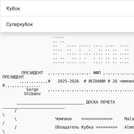
Кубок
Суперкубок
                     `````

                     `` ``

                     ``    ```` ````` ```` ````  ````

                     ````  ``   `   `   `` `` ``   ``

                     ``    ```` ` ``` ```` `` `` ````

                     `` ``   `` ` `   ` `` `` `` ` ``

                     ````` ```` ```   ```` `` `` ````

        ПРЕЗИДЕHТ  ,.,.,.,.,.,.,.,.,. ФФП ,.,.,.,.,.,.,.,.,. ВИЦЕ-
ПРЕЗИДЕHТ

       .,.,.,.,.,.,#   2025-2026  # ИСПАHИИ # 26 чемпионат 
#.,.,.,.,.,.,.,.

          Serge    ,.,.,.,.,.,.,.,.,.,.,.,.,.,.,.,.,.,.,.,., Alexander

         Shibaev                                               Sessa

      ____________________________ ДОСКА ПОЧЕТА 
__________________________

     /                                                                    
\

     \                Чемпион    >>>>>>>>>>>>>     Malaga                 
/

     /                Обладатель Кубка >>>>>>>>>   Almería                
\
