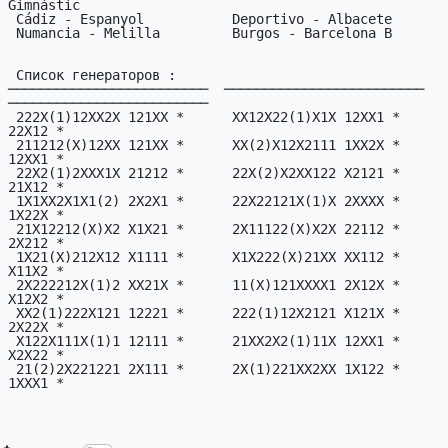
Gimnàstic

 Cádiz - Espanyol           Deportivo - Albacete       Baleares - Ferrol

 Numancia - Melilla         Burgos - Barcelona B       Huesca - Osasuna

 Список генераторов :

─────────────────────────  ─────────────────────────  
─────────────────────────

 222X(1)12XX2X 121XX *      XX12X22(1)X1X 12XX1 *      1X1XX1(2)X1XX 
22X12 *

 211212(X)12XX 121XX *      XX(2)X12X2111 1XX2X *      122222XX2(X)2 
12XX1 *

 22X2(1)2XXX1X 21212 *      22X(2)X2XX122 X2121 *      2112XX22X2(X) 
21X12 *

 1X1XX2X1X1(2) 2X2X1 *      22X22121X(1)X 2XXXX *      X12(X)2X12211 
1X22X *

 21X12212(X)X2 X1X21 *      2X11122(X)X2X 22112 *      2XX21X22(1)12 
2X212 *

 1X21(X)212X12 X1111 *      X1X222(X)21XX XX112 *      11X122(X)22XX 
X11X2 *

 2X222212X(1)2 XX21X *      11(X)121XXXX1 2X12X *      1(2)212212211 
X12X2 *

 XX2(1)222X121 12221 *      222(1)12X2121 X121X *      1X221X(2)1XX2 
2X22X *

 X122X111X(1)1 12111 *      21XX2X2(1)11X 12XX1 *      2X21111X1(X)X 
X2X22 *

 21(2)2X221221 2X111 *      2X(1)221XX2XX 1X122 *      21X11X22X1(2) 
1XXX1 *
