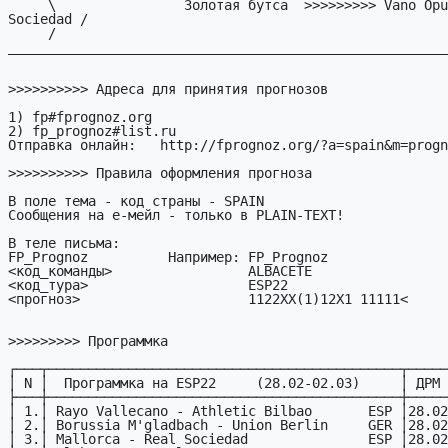
     \                Золотая бутса  >>>>>>>>> Vano Opulsky,Real 
Sociedad /

     / 
_______________________________________________________
>>>>>>>>>> Адреса для принятия прогнозов

1) fp#fprognoz.org

2) fp_prognoz#list.ru

Отправка онлайн:   http://fprognoz.org/?a=spain&m=progn
>>>>>>>>>> Правила оформления прогноза

В поле тема - код страны - SPAIN

Сообщения на е-мейл - только в PLAIN-TEXT!

В теле письма:

FP_Prognoz          Hапример: FP_Prognoz

<код_команды>                 ALBACETE

<код_тура>                    ESP22     

<прогноз>                     1122XX(1)12X1 11111<

>>>>>>>>> Программка

┌───┬────────────────────────────────────────────┬─────
│ N │  Программка на ESP22     (28.02-02.03)     │ ДРМ 
├───┼────────────────────────────────────────────┼─────
│ 1.│ Rayo Vallecano - Athletic Bilbao       ESP │28.02
│ 2.│ Borussia M'gladbach - Union Berlin     GER │28.02
│ 3.│ Mallorca - Real Sociedad               ESP │28.02