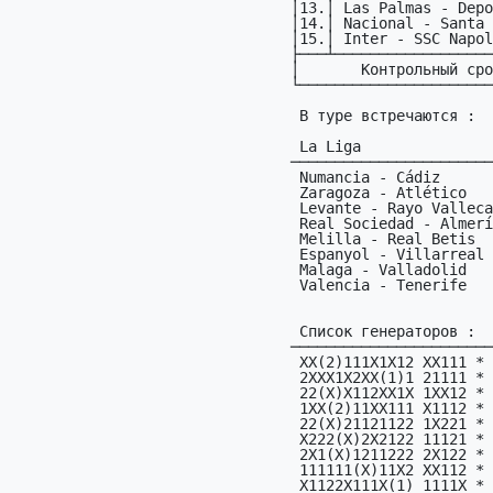
│13.│ Las Palmas - Depo
│14.│ Nacional - Santa 
│15.│ Inter - SSC Napol
├───┴──────────────────
│       Контрольный сро
└──────────────────────
 В туре встречаются :

 La Liga                    Segunda División           Segunda B

───────────────────────
 Numancia - Cádiz           Burgos - Deportivo         Huesca - Baleares

 Zaragoza - Atlético        Lugo - Alavés              Alcorcón - Santander

 Levante - Rayo Vallecano   Barcelona - Granada        Huelva - Real Oviedo

 Real Sociedad - Almería    Athletic Club - Getafe     Ponferradina - Leganés

 Melilla - Real Betis       Barcelona B - Girona       Osasuna - Gimnàstic

 Espanyol - Villarreal      Albacete - Fuenlabrada     Ferrol - Las Palmas

 Malaga - Valladolid        Mallorca - Sevilla         Córdoba - Mirandés

 Valencia - Tenerife        Elche - Eibar              Real Madrid - Celta Vigo

 Список генераторов :

───────────────────────
 XX(2)111X1X12 XX111 *      1XX11(X)22XX1 1X21X *      2X22X11XX(1)1 XX12X *

 2XXX1X2XX(1)1 21111 *      111(2)1X22X21 22211 *      2XX(2)2X1X2X1 X1X21 *

 22(X)X112XX1X 1XX12 *      1XX(1)12221X1 X2112 *      1X1X11XX2X(1) 1212X *

 1XX(2)11XX111 X1112 *      2X21X2(X)2X21 X211X *      21(2)X1X121X2 1121X *

 22(X)21121122 1X221 *      1X22X12111(X) X12X1 *      XX11X1(2)1212 111X2 *

 X222(X)2X2122 11121 *      212X2(1)XX12X 21122 *      X221XX(2)XX22 1XX1X *

 2X1(X)1211222 2X122 *      11X1(X)X2221X 11X12 *      112X11(X)1212 21X1X *

 111111(X)11X2 XX112 *      1111(X)112XXX 12X12 *      1(2)XXXXX2222 XX112 *

 X1122X111X(1) 1111X *      22122X(1)22X1 XX211 *      X11X(2)X21XX1 11121 *
