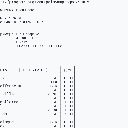
://fprognoz.org/?a=spain&m=prognoz&t=15

мления прогноза

ы - SPAIN

олько в PLAIN-TEXT!

ример: FP_Prognoz

       ALBACETE

       ESP15     

       1122XX(1)12X1 11111<

──────────────────────────┬─────┐

P15     (10.01-12.01)     │ ДРМ │

──────────────────────────┼─────┤

is                    ESP │10.01│

                      ITA │10.01│

offenheim             GER │10.01│

                      ESP │10.01│

 Villa               cENG │10.01│

                      ESP │10.01│

Mallorca              ESP │11.01│

l                     ESP │11.01│

                     cFRA │11.01│

igo                   ESP │12.01│

──────────────────────────┼─────┤

ologne                GER │10.01│

es                    ESP │10.01│
