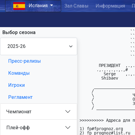
Испания
Зал Славы
Информация
П
                     `````

Выбор сезона
                     `` ``

                     ``    ```` ````` ```` ````  ````

                     ````  ``   `   `   `` `` ``   ``

                     ``    ```` ` ``` ```` `` `` ````

                     `` ``   `` ` `   ` `` `` `` ` ``

                     ````` ```` ```   ```` `` `` ````

Пресс-релизы
        ПРЕЗИДЕHТ  ,.,.,.,.,.,.,.,.,. ФФП ,.,.,.,.,.,.,.,.,. ВИЦЕ-ПРЕЗИДЕHТ

       .,.,.,.,.,.,#   2025-2026  # ИСПАHИИ # 26 чемпионат #.,.,.,.,.,.,.,.

Команды
          Serge    ,.,.,.,.,.,.,.,.,.,.,.,.,.,.,.,.,.,.,.,., Alexander

         Shibaev                                               Sessa

Игроки
      ____________________________ ДОСКА ПОЧЕТА __________________________

     /                                                                    \

     \                Чемпион    >>>>>>>>>>>>>     Malaga                 /

Регламент
     /                Обладатель Кубка >>>>>>>>>   Almería                \

     \                Золотая бутса  >>>>>>>>> Vano Opulsky,Real Sociedad /

     / ___________________________________________________________________\

Чемпионат
>>>>>>>>>> Адреса для п
Плей-офф
1) fp#fprognoz.org

2) fp_prognoz#list.ru
