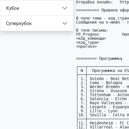
Отправка онлайн:   http
Кубок
>>>>>>>>>> Правила офор
В поле тема - код стран
Сообщения на е-мейл - т
Суперкубок
В теле письма:

FP_Prognoz          Hап
<код_команды>          
<код_тура>             
<прогноз>              
>>>>>>>>> Программка

┌───┬──────────────────
│ N │  Программка на ES
├───┼──────────────────
│ 1.│ Oviedo - Real Bet
│ 2.│ Como - Bologna   
│ 3.│ Werder Bremen - H
│ 4.│ Girona - Osasuna 
│ 5.│ Tottenham - Aston
│ 6.│ Valencia - Elche 
│ 7.│ Rayo Vallecano - 
│ 8.│ Levante - Espanyo
│ 9.│ Lille - Lyon     
│10.│ Sevilla - Celta V
├───┼──────────────────
│11.│ Heidenheim - FC C
│12.│ Villarreal - Alav