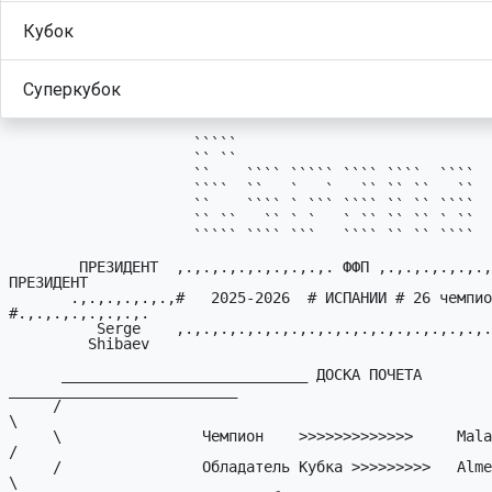
Кубок
Суперкубок
                     `````

                     `` ``

                     ``    ```` ````` ```` ````  ````

                     ````  ``   `   `   `` `` ``   ``

                     ``    ```` ` ``` ```` `` `` ````

                     `` ``   `` ` `   ` `` `` `` ` ``

                     ````` ```` ```   ```` `` `` ````

        ПРЕЗИДЕHТ  ,.,.,.,.,.,.,.,.,. ФФП ,.,.,.,.,.,.,.,.,. ВИЦЕ-
ПРЕЗИДЕHТ

       .,.,.,.,.,.,#   2025-2026  # ИСПАHИИ # 26 чемпионат 
#.,.,.,.,.,.,.,.

          Serge    ,.,.,.,.,.,.,.,.,.,.,.,.,.,.,.,.,.,.,.,., Alexander

         Shibaev                                               Sessa

      ____________________________ ДОСКА ПОЧЕТА 
__________________________

     /                                                                    
\

     \                Чемпион    >>>>>>>>>>>>>     Malaga                 
/

     /                Обладатель Кубка >>>>>>>>>   Almería                
\
