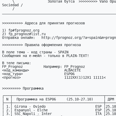
     \                Золотая бутса  >>>>>>>>> Vano Opulsky,Real 
Sociedad /

     / 
_______________________________________________________
>>>>>>>>>> Адреса для принятия прогнозов

1) fp#fprognoz.org

2) fp_prognoz#list.ru

Отправка онлайн:   http://fprognoz.org/?a=spain&m=progn
>>>>>>>>>> Правила оформления прогноза

В поле тема - код страны - SPAIN

Сообщения на е-мейл - только в PLAIN-TEXT!

В теле письма:

FP_Prognoz          Hапример: FP_Prognoz

<код_команды>                 ALBACETE

<код_тура>                    ESP06     

<прогноз>                     1122XX(1)12X1 11111<

>>>>>>>>> Программка

┌───┬────────────────────────────────────────────┬─────
│ N │  Программка на ESP06     (25.10-27.10)     │ ДРМ 
├───┼────────────────────────────────────────────┼─────
│ 1.│ Girona - Oviedo                        ESP │25.10
│ 2.│ Espanyol - Elche                       ESP │25.10
│ 3.│ SSC Napoli - Inter                     ITA │25.10