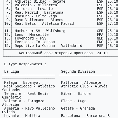
│ 4.│ Athletic Bilbao - Getafe               ESP │25.10
│ 5.│ Valencia - Villarreal                  ESP │25.10
│ 6.│ Mallorca - Levante                     ESP │26.10
│ 7.│ Real Madrid - Barcelona                ESP │26.10
│ 8.│ Osasuna - Celta Vigo                   ESP │26.10
│ 9.│ Rayo Vallecano - Alaves                ESP │26.10
│10.│ Real Betis - Atletico Madrid           ESP │27.10
├───┼────────────────────────────────────────────┼─────
│11.│ Hamburger SV - Wolfsburg               GER │25.10
│12.│ Lens - Marseille                       FRA │25.10
│13.│ Feyenoord - PSV                        NLD │26.10
│14.│ Everton - Tottenham                    ENG │26.10
│15.│ Deportivo La Coruna - Valladolid       ESP │26.10
├───┴────────────────────────────────────────────┴─────
│       Контрольный срок отправки прогнозов  24.10     
└──────────────────────────────────────────────────────
 В туре встречаются :

 La Liga                    Segunda División           Segunda B

─────────────────────────  ─────────────────────────  
─────────────────────────

 Malaga - Espanyol          Mallorca - Albacete        Córdoba - Ferrol

 Real Sociedad - Atlético   Athletic Club - Alavés     Ponferradina - 
Santander

 Tenerife - Real Betis      Eibar - Girona             Celta Vigo - 
Gimnàstic

 Valencia - Zaragoza        Elche - Lugo               Real Madrid - 
Alcorcón

 Almería - Rayo Vallecano   Getafe - Granada           Leganés - Real 
Oviedo

 Levante - Melilla          Barcelona - Barcelona B    Huelva - Osasuna
