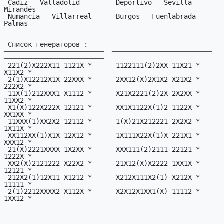
 Cádiz - Valladolid         Deportivo - Sevilla        Baleares - 
Mirandés

 Numancia - Villarreal      Burgos - Fuenlabrada       Huesca - Las 
Palmas

 Список генераторов :

─────────────────────────  ─────────────────────────  
─────────────────────────

 221(2)X222X11 1121X *      1122111(2)2XX 11X21 *      1XXX2X(1)2XXX 
X11X2 *

 2(1)X12212X1X 22XXX *      2XX12(X)2X1X2 X21X2 *      11X2(1)121221 
222X2 *

 11X(1)212XXX1 X1112 *      X21X2221(2)2X 2X2XX *      1(X)22XX1XX2X 
11XX2 *

 X1(X)122X222X 12121 *      XX1X1122X(1)2 1122X *      X2X222(X)2X21 
XX1XX *

 11XXX(1)XX2X2 12112 *      1(X)21X212221 2X2X2 *      XX22X212(1)XX 
1X11X *

 XX112XX(1)X1X 12X12 *      1X111X22X(1)X 221X1 *      1XX1(X)2X11XX 
XXX12 *

 21(X)2221XXXX 1X2XX *      XXX111(2)2111 22121 *      X11X(1)2X2211 
1222X *

 XX2(X)2121222 X22X2 *      21X12(X)X2222 1XX1X *      2(X)21122221X 
12121 *

 212X2(1)12X11 X1212 *      X212X111X2(1) X212X *      11X221122X(1) 
11111 *

 2(1)2212XXXX2 X112X *      X2X12X1XX1(X) 11112 *      2X2(1)X11XX21 
1XX12 *
