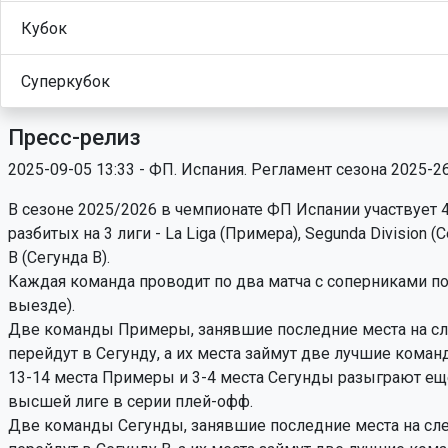
Кубок
Суперкубок
Пресс-релиз
2025-09-05 13:33 - ФП. Испания. Регламент сезона 2025-2
В сезоне 2025/2026 в чемпионате ФП Испании участвует 
разбитых на 3 лиги - La Liga (Примера), Segunda Division (
B (Сегунда В).
Каждая команда проводит по два матча с соперниками по 
выезде).
Две команды Примеры, занявшие последние места на с
перейдут в Сегунду, а их места займут две лучшие команд
13-14 места Примеры и 3-4 места Сегунды разыграют еще
высшей лиге в серии плей-офф.
Две команды Сегунды, занявшие последние места на сл