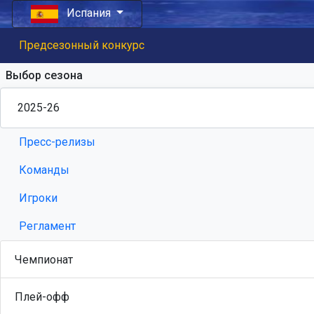
Испания
Предсезонный конкурс
Выбор сезона
Пресс-релизы
Команды
Игроки
Регламент
Чемпионат
Плей-офф