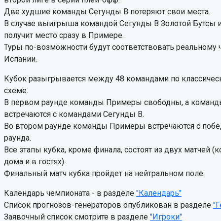
Две худшие команды Сегунды В потеряют свои места.
В случае выигрыша командой Сегунды В Золотой Бутсы и 
получит место сразу в Примере.
Туры по-возможности будут соответствовать реальному 
Испании.
Кубок разыгрывается между 48 командами по классичес
схеме.
В первом раунде команды Примеры свободны, а команд
встречаются с командами Сегунды В.
Во втором раунде команды Примеры встречаются с побе
раунда.
Все этапы кубка, кроме финала, состоят из двух матчей 
дома и в гостях).
Финальный матч кубка пройдет на нейтральном поле.
Календарь чемпионата - в разделе
"Календарь"
Список прогнозов-генераторов опубликован в разделе
"
Заявочный список смотрите в разделе
"Игроки"