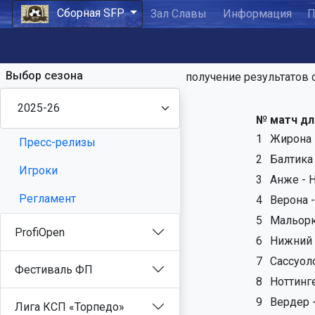
Сборная SFP
Зал Славы
Информация
П
Выбор сезона
получение результатов 
№
матч дл
1
Жирона 
Пресс-релизы
2
Балтика
Игроки
3
Анже - 
Регламент
4
Верона 
5
Мальорк
ProfiOpen
6
Нижний 
7
Сассуол
Фестиваль ФП
8
Ноттинг
9
Вердер 
Лига КСП «Торпедо»