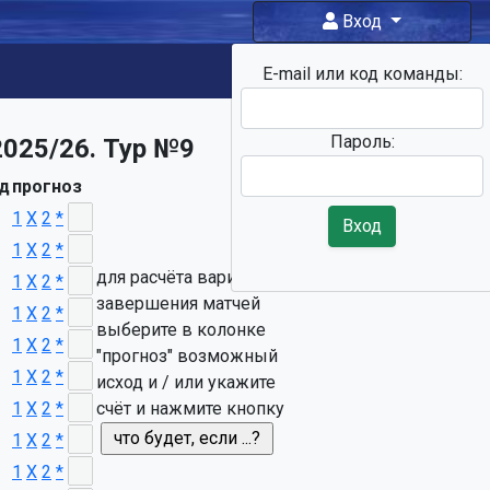
Вход
E-mail или код команды:
Фан-
зона
Пароль:
2025/26. Тур №9
д
прогноз
1
X
2
*
Вход
1
X
2
*
для расчёта вариантов
1
X
2
*
завершения матчей
1
X
2
*
выберите в колонке
1
X
2
*
"прогноз" возможный
1
X
2
*
исход и / или укажите
1
X
2
*
счёт и нажмите кнопку
1
X
2
*
1
X
2
*