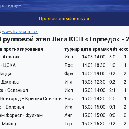
резидиум
Предсезонный конкурс
с
www.livescore.bz
Групповой этап Лиги КСП «Торпедо» - 
я прогнозирования
турнир
дата время
счёт
исхо
- Атлетик
Исп
14.03 14:00
3:0
1
 - ЦСКА
Рос
14.03 18:30
1:0
1
Ницца
Фра
14.03 19:00
0:2
2
- Дженоа
Ита
15.03 12:30
0:2
2
а - Эспаньол
Исп
15.03 14:00
2:1
1
Новгород - Крылья Советов
Рос
15.03 14:30
3:0
1
о - Болонья
Ита
15.03 15:00
0:1
2
ем Форест - Фулхэм
Анг
15.03 15:00
0:0
0
- Майнц
Гер
15.03 15:30
0:2
2