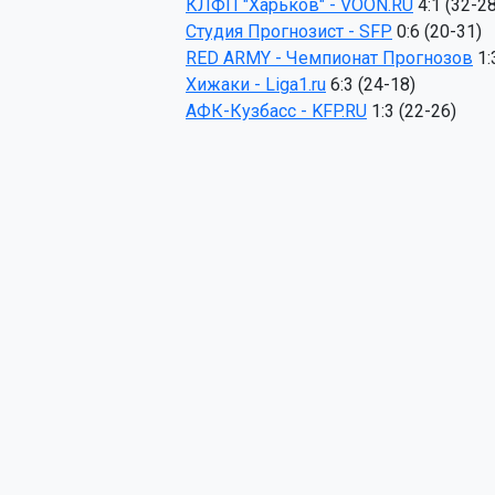
КЛФП "Харьков" - VOON.RU
Студия Прогнозист - SFP
RED ARMY - Чемпионат Прогнозов
Хижаки - Liga1.ru
АФК-Кузбасс - KFP.RU