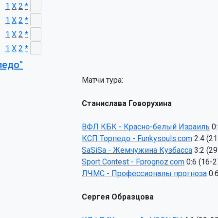
1
X
2
*
1
X
2
*
1
X
2
*
1
X
2
*
педо"
Матчи тура:
Станислава Говорухина
ВФЛ КБК - Красно-белый Израиль
КСП Торпедо - Funkysouls.com
SaSiSa - Жемчужина Кузбасса
Sport Contest - Fprognoz.com
ЛЧМС - Профессионалы прогноза
Сергея Образцова