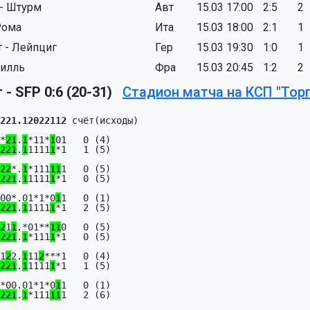
 - Штурм
Авт
15.03 17:00
2:5
2
Рома
Ита
15.03 18:00
2:1
1
т - Лейпциг
Гер
15.03 19:30
1:0
1
Лилль
Фра
15.03 20:45
1:2
2
- SFP 0:6 (20-31)
Стадион матча на КСП "Тор
221.12022112
 счёт(исходы)

*
2
1
.
1
*11*
1
01   0 (4)

2
2
1
.
1
1111
1
*1   1 (5)

2
2
*.
1
*111
1
1
1   0 (5)

2
2
1
.
1
1111
1
*1   0 (5)

00*.01*1*0
1
1   0 (1)

2
2
1
.
1
1111
1
*1   2 (5)

2
1
1
.*01**
1
1
0   0 (5)

2
2
1
.
1
*111
1
*1   0 (5)

1
2
2.
1
11
2
***1   0 (4)

2
2
1
.
1
1111
1
*1   1 (5)

*00.01*1*0
1
1   0 (1)

2
2
1
.
1
*111
1
1
1   2 (6)
