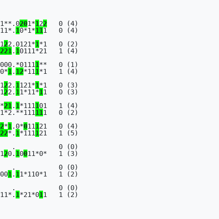
1**.0
2
0
1*
1
2
2
   0 (4)

11*.
1
0*1*
1
1
1   0 (4)

1
2
2.0121*
1
*1   0 (2)

2
2
1
.
1
0111*21   1 (4)

000.*0111
1
**   0 (1)

0*
1
.
1
2
*11
1
*1   1 (4)

1
2
2.
1
121*
1
*1   0 (3)

1
2
2.
1
1*11*
1
1   0 (3)

*
2
1
.
1
*111
1
01   1 (4)

1*2.**111
1
1
1   0 (2)

2
*
1
.0*
0
11
1
21   0 (4)

2
2
*.
1
*111
1
21   1 (5)

   .           0 (0)

1
2
0.
1
0
0
11*0*   1 (3)

   .           0 (0)

00
1
.
1
1*110*1   1 (2)

   .           0 (0)

11*.
1
*21*0
1
1   1 (2)
