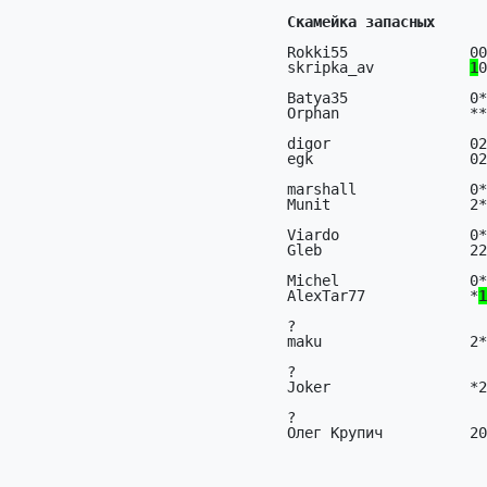
Скамейка запасных
Rokki55              00
skripka_av           
1
0
Batya35              0*
Orphan               **
digor                02
egk                  02
marshall             0*
Munit                2*
Viardo               0*
Gleb                 22
Michel               0*
AlexTar77            *
1
?                      
maku                 2*
?                      
Joker                *2
?                      
Олег Крупич          20