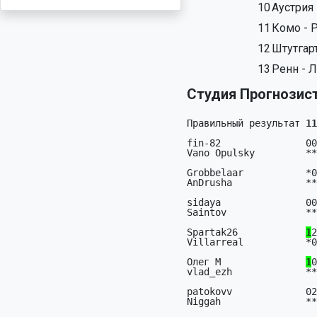
10
Аустрия
11
Комо - 
12
Штутгар
13
Ренн - 
Студия Прогнозист 
Правильный результат 
11
fin-82               00
Vano Opulsky         **
Grobbelaar           *0
AnDrusha             **
sidaya               00
Saintov              **
Spartak26            
1
2
Villarreal           *0
Олег М               
1
0
vlad_ezh             **
patokovv             02
Niggah               **