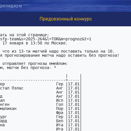
резидиум
Предсезонный конкурс
ать на этой странице:

sfp-team&s=2025-264&l=TOR&m=prognoz&t=1

 17 января в 13:50 по Москве.

 что из 13-ти матчей надо поставить только на 10.

я прогнозирования матча надо оставить без прогноза!

 отправляет прогнозы емейлом:

м, матчи без прогноза- *
