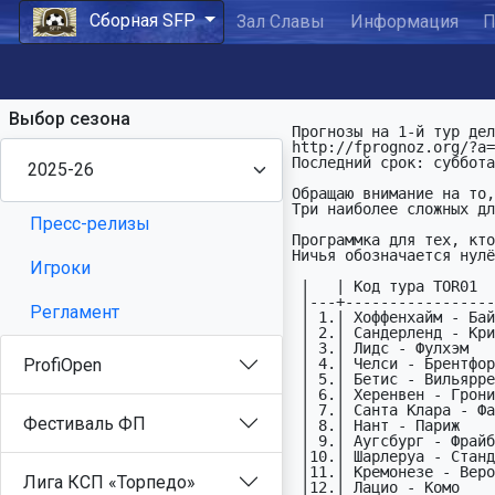
Сборная SFP
Зал Славы
Информация
П
Выбор сезона
Прогнозы на 1-й тур дел
http://fprognoz.org/?a=
Последний срок: суббота
Обращаю внимание на то,
Три наиболее сложных дл
Пресс-релизы
Программка для тех, кто
Ничья обозначается нулё
Игроки
 |   | Код тура TOR01                              |     |

 |---+---------------------------------------------+-----|

Регламент
 | 1.| Хоффенхайм - Байер                      Гер |17.01|

 | 2.| Сандерленд - Кристал Пэлас              Анг |17.01|

 | 3.| Лидс - Фулхэм                           Анг |17.01|

ProfiOpen
 | 4.| Челси - Брентфорд                       Анг |17.01|

 | 5.| Бетис - Вильярреал                      Исп |17.01|

 | 6.| Херенвен - Гронинген                    Гол |17.01|

 | 7.| Санта Клара - Фамаликан                 Пор |17.01|

Фестиваль ФП
 | 8.| Нант - Париж                            Фра |17.01|

 | 9.| Аугсбург - Фрайбург                     Гер |17.01|

 |10.| Шарлеруа - Стандард                     Бел |17.01|

 |11.| Кремонезе - Верона                      Ита |17.01|

Лига КСП «Торпедо»
 |12.| Лацио - Комо                            Ита |17.01|
