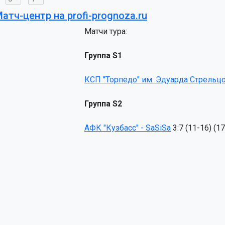
атч-центр на profi-prognoza.ru
Матчи тура:
Группа S1
КСП "Торпедо" им. Эдуарда Стрельцо
Группа S2
АФК "Кузбасс" - SaSiSa