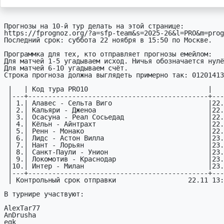
Прогнозы на 10-й тур делать на этой странице:

https://fprognoz.org/?a=sfp-team&s=2025-26&l=PRO&m=prog
Последний срок: суббота 22 ноября в 15:50 по Москве.

Программка для тех, кто отправляет прогнозы емейлом:

Для матчей 1-5 угадываем исход. Ничья обозначается нулё
Для матчей 6-10 угадываем счёт.

Строка прогноза должна выглядеть примерно так: 01201413
 |   | Код тура PRO10                              |     |

 |---+---------------------------------------------+-----|

 | 1.| Алавес - Сельта Виго                        |22.11|

 | 2.| Кальяри - Дженоа                            |22.11|

 | 3.| Осасуна - Реал Сосьедад                     |22.11|

 | 4.| Кёльн - Айнтрахт                            |22.11|

 | 5.| Ренн - Монако                               |22.11|

 | 6.| Лидс - Астон Вилла                          |23.11|

 | 7.| Нант - Лорьян                               |23.11|

 | 8.| Санкт-Паули - Унион                         |23.11|

 | 9.| Локомотив - Краснодар                       |23.11|

 |10.| Интер - Милан                               |23.11|

 |---+---------------------------------------------+-----|

 | Контрольный срок отправки                  22.11 13:50|

В турнире участвуют:

AlexTar77

AnDrusha

egk
