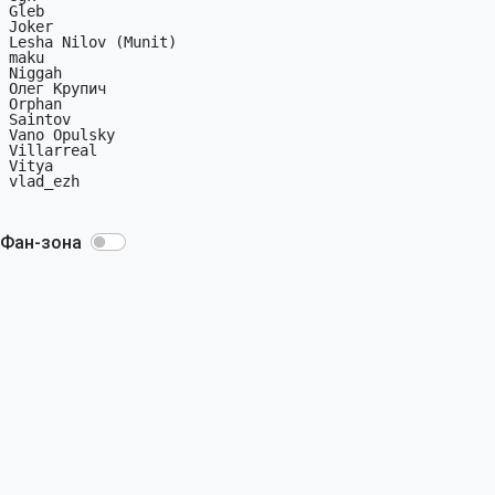
Gleb

Joker

Lesha Nilov (Munit)

maku

Niggah

Олег Крупич

Orphan

Saintov

Vano Opulsky

Villarreal

Vitya

vlad_ezh

Фан-зона