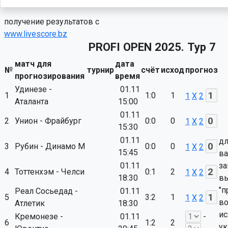
получение результатов с
www.livescore.bz
PROFI OPEN 2025. Тур 7
матч для
дата
№
турнир
счёт
исход
прогноз
прогнозирования
время
Удинезе -
01.11
1
1:0
1
1
X
2
Аталанта
15:00
01.11
2
Унион - Фрайбург
0:0
0
1
X
2
15:30
01.11
дл
3
Рубин - Динамо М
0:0
0
1
X
2
15:45
ва
01.11
за
4
Тоттенхэм - Челси
0:1
2
1
X
2
18:30
вы
"п
Реал Сосьедад -
01.11
5
3:2
1
1
X
2
в
Атлетик
18:30
ис
Кремонезе -
01.11
-
6
1:2
2
ук