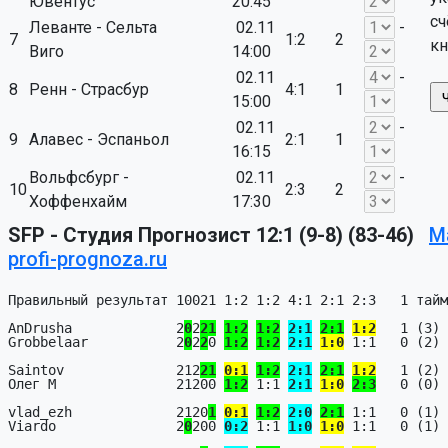
Ювентус
20:45
сч
Леванте - Сельта
02.11
-
7
1:2
2
кн
Виго
14:00
02.11
-
8
Ренн - Страсбур
4:1
1
15:00
02.11
-
9
Алавес - Эспаньол
2:1
1
16:15
Вольфсбург -
02.11
-
10
2:3
2
Хоффенхайм
17:30
SFP - Студия Прогнозист 12:1 (9-8) (83-46)
М
profi-prognoza.ru
Правильный результат 10021 1:2 1:2 4:1 2:1 2:3   1 тайм
AnDrusha             2
0
2
2
1
1:2
1:2
2:1
2:1
1:2
   1 (3) 
Grobbelaar           2
0
2
2
0 
1:2
1:2
2:1
1:0
 1:1   0 (2) 
Saintov              212
2
1
0:1
1:2
2:1
2:1
1:2
   1 (2) 
Олег М               21200 
1:2
 1:1 
2:1
1:0
2:3
   0 (0) 
vlad_ezh             2120
1
0:1
1:2
2:0
2:1
 1:1   0 (1) 
Viardo               2
0
200 
0:2
 1:1 
1:0
1:0
 1:1   0 (1) 