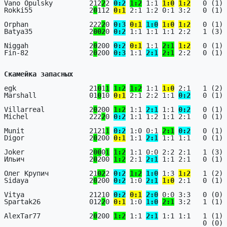
Vano Opulsky         212
2
2 
0:2
1:2
 1:1 
1:0
1:2
   0 (1) 
Rokki55              2
0
112 
0:1
 2:1 1:2 0:1 3:2   0 (1) 
Orphan               222
2
0 
0:3
0:1
1:0
1:0
1:2
   0 (1) 
Batya35              2
0
0
2
0 
0:2
 1:1 1:1 1:1 2:2   1 (3) 
Niggah               2
0
200 
0:2
0:1
 1:1 
2:1
1:2
   0 (1) 
Fin-82               2
0
200 
0:3
 1:1 
2:1
2:1
 2:2   0 (1) 
Скамейка запасных
egk                  21
0
1
1
1:2
1:2
 1:1 
1:0
 2:1   1 (2) 
Marshall             01
0
10 
0:1
 2:1 2:2 1:1 
0:2
   0 (1) 
Villarreal           2
0
200 
1:2
 1:1 
2:1
 1:1 
0:2
   0 (1) 
Michel               222
2
0 
0:2
 1:1 1:2 1:1 2:1   0 (1) 
Munit                2121
1
0:2
 1:0 0:1 
2:1
0:2
   0 (1) 
Digor                2
0
200 
0:1
 1:1 
2:1
 1:1 1:1   0 (1) 
Joker                2
0
0
0
1
1:2
 1:1 0:0 2:2 2:1   1 (3) 
Ильич                2
0
200 
1:2
 2:1 
2:1
 1:1 2:1   0 (1) 
Олег Крупич          21
0
2
2 
0:2
1:2
1:0
 1:3 
1:2
   1 (2) 
Sidaya               2
0
200 
0:2
 1:0 
2:1
1:0
 2:1   0 (1) 
Vitya                21210 
0:2
0:1
2:0
 0:0 3:3   0 (0) 
Spartak26            012
2
0 
0:1
 1:0 
1:0
2:1
 3:2   1 (1) 
AlexTar77            2
0
200 
1:2
 1:1 
2:1
 1:1 1:1   1 (1) 
                                                 0 (0) + 0 ( 0) = 0 (0)
