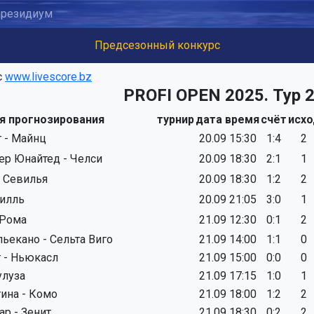
резидиум
Предсезонный конкурс
с
www.livescore.bz
PROFI OPEN 2025. Тур 
я прогнозирования
турнир
дата время
счёт
исхо
г - Майнц
20.09 15:30
1:4
2
ер Юнайтед - Челси
20.09 18:30
2:1
1
- Севилья
20.09 18:30
1:2
2
Лилль
20.09 21:05
3:0
1
 Рома
21.09 12:30
0:1
2
ьекано - Сельта Виго
21.09 14:00
1:1
0
 - Ньюкасл
21.09 15:00
0:0
0
улуза
21.09 17:15
1:0
1
ина - Комо
21.09 18:00
1:2
2
р - Зенит
21.09 18:30
0:2
2