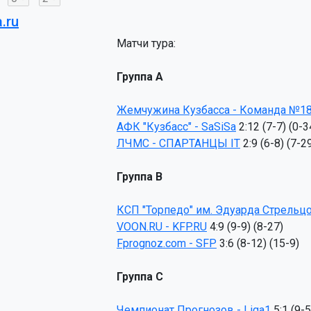
.ru
Матчи тура:
Группа A
Жемчужина Кузбасса - Команда №1
АФК "Кузбасс" - SaSiSa
ЛЧМС - СПАРТАНЦЫ IT
Группа B
КСП "Торпедо" им. Эдуарда Стрельцов
VOON.RU - KFP.RU
Fprognoz.com - SFP
Группа C
Чемпионат Прогнозов - Liga1