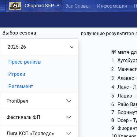
Сборная SFP
Зал Славы
Информация
П
Выбор сезона
получение результатов 
№
матч дл
1
Аугсбур
Пресс-релизы
2
Манчест
Игроки
3
Алавес 
Регламент
4
Ланс - 
5
Лацио -
ProfiOpen
6
Райо Вал
7
Борнмут
Фестиваль ФП
8
Осер - Т
9
Фиорент
Лига КСП «Торпедо»
10
Краснода