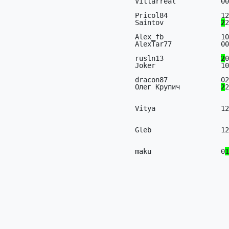
Villarreal           00
Pricol84             12
Saintov              
2
2
Alex_fb              10
AlexTar77            00
rusln13              
2
0
Joker                10
dracon87             02
Олег Крупич          
2
2
                                 
Vitya                12
                                 
Gleb                 12
                                 
maku                 0
1
                                 
                                 