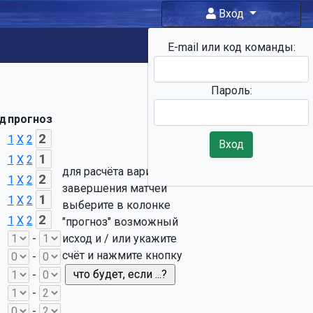
Вход
E-mail или код команды:
Фан-
зона
Пароль:
2
д
прогноз
1
X
2
Вход
1
X
2
для расчёта вариантов
1
X
2
завершения матчей
1
X
2
выберите в колонке
1
X
2
"прогноз" возможный
-
исход и / или укажите
счёт и нажмите кнопку
-
-
-
-