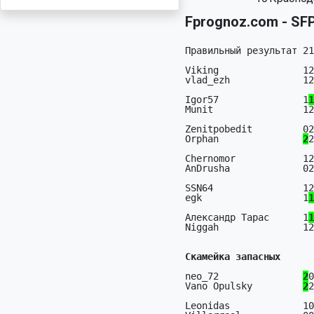
Fprognoz.com - SFP 
Правильный результат 21
Viking               12
vlad_ezh             12
Igor57               1
1
Munit                12
Zenitpobedit         02
Orphan               
2
2
Chernomor            12
AnDrusha             02
SSN64                12
egk                  1
1
Александр Тарас      1
1
Niggah               12
Скамейка запасных
neo_72               
2
0
Vano Opulsky         
2
2
Leonidas             10