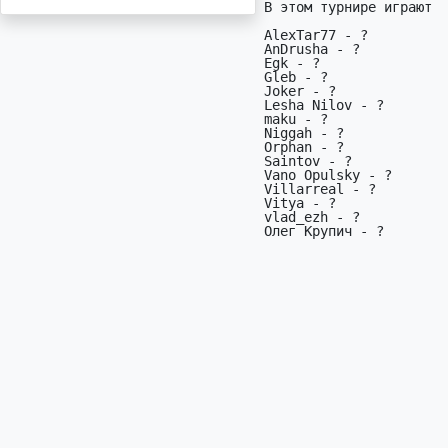
В этом турнире играют

AlexTar77 - ?

AnDrusha - ?

Egk - ?

Gleb - ?

Joker - ?

Lesha Nilov - ?

maku - ?

Niggah - ?

Orphan - ?

Saintov - ?

Vano Opulsky - ?

Villarreal - ?

Vitya - ?

vlad_ezh - ?

Олег Крупич - ?
