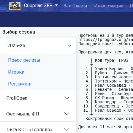
Сборная SFP
Зал Славы
Информация
П
Выбор сезона
Прогнозы на 3-й тур дел
https://fprognoz.org/?a
Последний срок: суббота
Программка для тех, кто
Пресс-релизы
 |   | Код тура FFP03                              |     |

 |---+---------------------------------------------+-----|

 | 1.| Унион Берлин - Фрайбург                 Гер |01.11|

Игроки
 | 2.| Рубин - Динамо Москва                   Рос |01.11|

 | 3.| Ноттингем Форест - Манчестер Юнайтед    Анг |01.11|

 | 4.| Тоттенхэм - Челси                       Анг |01.11|

Регламент
 | 5.| Реал Сосьедад - Атлетик                 Исп |01.11|

 | 6.| Леванте - Сельта                        Исп |02.11|

 | 7.| Ренн - Страсбур                         Фра |02.11|

ProfiOpen
 | 8.| СК Рапид - Штурм                        Авс |02.11|

 | 9.| Краснодар - Спартак                     Рос |02.11|

 |10.| Сандерленд - Эвертон                    Анг |03.11|

 |11.| Реал Овьедо - Осасуна                   Исп |03.11|

Фестиваль ФП
 |---+---------------------------------------------+-----|

 | Контрольный срок отправки                  01.11 14:50|

Для всех 11 матчей прог
Лига КСП «Торпедо»