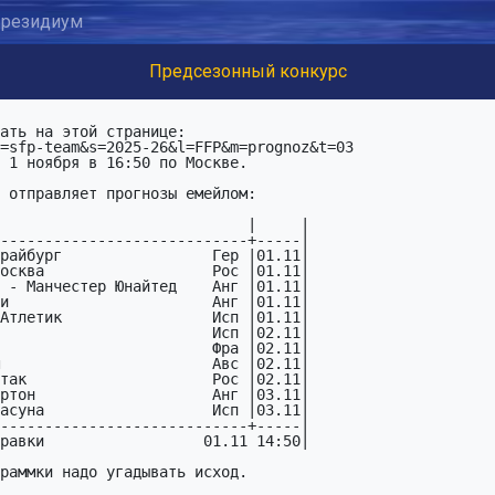
резидиум
Предсезонный конкурс
ать на этой странице:

=sfp-team&s=2025-26&l=FFP&m=prognoz&t=03

 1 ноября в 16:50 по Москве.

 отправляет прогнозы емейлом:

раммки надо угадывать исход.
