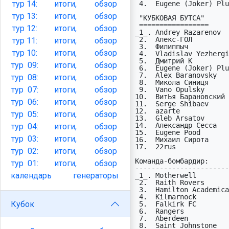
тур
14:
итоги,
обзор
 4.  Eugene (Joker) Plugin Rangers               1    0   13   15

тур
13:
итоги,
обзор
 "КУБКОВАЯ БУТСА"                       Всего  1  2  3  4  5  6  7  8  9 проп

 =================                      -----  -  -  -  -  -  -  -  -  - ----

тур
12:
итоги,
обзор
_1_. Andrey Razarenov  
 2.  Алекс-ГОЛ             Hamilton        63  -  -  9 11  8  9  8  9  9  (2)

тур
11:
итоги,
обзор
 3.  Филиппыч              Raith Rovers    51  9  6 11 11  6  8  -  -  -  (3)

тур
10:
итоги,
обзор
 4.  Vladislav Yezhergin   Kilmarnock      46  -  -  9 13  8  9  7  -  -  (4)

 5.  Дмитрий К             Falkirk         36  -  -  9 13  7  7  -  -  -  (5)

тур
09:
итоги,
обзор
 6.  Eugene (Joker) Plugin Rangers         36  -  - 10 13  6  7  -  -  -  (5)

 7.  Alex Baranovsky       Aberdeen        35  -  -  9 12  6  8  -  -  -  (5)

тур
08:
итоги,
обзор
 8.  Микола Синиця         St. Johnstone   34  -  - 10 12  6  6  -  -  -  (5)

тур
07:
итоги,
обзор
 9.  Vano Opulsky          Celtic          22  -  - 10 12  -  -  -  -  -  (7)

10.  ВитЬя Барановский 
тур
06:
итоги,
обзор
11.  Serge Shibaev     
12.  azarte            
тур
05:
итоги,
обзор
13.  Gleb Arsatov      
14.  Александр Сесса   
тур
04:
итоги,
обзор
15.  Eugene Pood       
тур
03:
итоги,
обзор
16.  Михаил Сирота     
17.  22rus             
тур
02:
итоги,
обзор
Команда-бомбардир:

тур
01:
итоги,
обзор
-----------------------
календарь
генераторы
_1_. Motherwell        
 2.  Raith Rovers         13 (в гостях -  4, пропущено -  9)

 3.  Hamilton Academical  10 (в гостях -  4, пропущено -  9)

 4.  Kilmarnock            7 (в гостях -  5, пропущено -  4)

Кубок
 5.  Falkirk FC            7 (в гостях -  3, пропущено -  7)

 6.  Rangers               5 (в гостях -  2, пропущено -  4)

 7.  Aberdeen              5 (в гостях -  0, пропущено -  6)

 8.  Saint Johnstone       4 (в гостях -  2, пропущено -  5)
