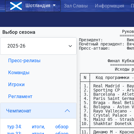
Шотландия
Зал Славы
Информация
П
                  Руководство ФПЛ ШОТЛАНДИИ:

Выбор сезона
                 ===========================

Президент:          Вик
Почётный президент: Вяч
Пресс-атташе:       Фил
Пресс-релизы
            Финал Кубка Шотландии 2025-2026 

             ===========================

               Исходы реальных матчей:

Команды
┌───┬──────────────────
│ N │  Код пpогpаммки -
├───┼──────────────────
Игроки
│ 1.│ Real Madrid - Bay
│ 2.│ Sporting CP - Ars
│ 3.│ Barcelona - Atlet
Регламент
│ 4.│ Paris Saint Germa
│ 5.│ Braga - Real Beti
│ 6.│ Bologna - Aston V
Чемпионат
│ 7.│ Rayo Vallecano - 
│ 8.│ Crystal Palace - 
│ 9.│ Mainz 05 - Strasb
│10.│ Shakhtar Donetsk 
тур
34:
итоги,
обзор
├───┼──────────────────
│11.│ Динамо М - Красно
тур
33:
итоги,
обзор