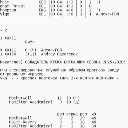
heim             GER │10.04│ 2:2 │ X │ 2  :)

gham Forest      UEL │09.04│ 1:1 │ X │ 0  

hampton          ENG │10.04│ 4:0 │ 1 │ 2  :)

Vigo             UEL │09.04│ 3:0 │ 1 │ 1  А.лекс-ГОЛ

─────────────────────┴─────┴─────────┘

       

- 2           

1 XXX11

        Счёт

X XX111    0 (9)  Алекс-ГОЛ

1 XX11X    3(11)  Andrey Razarenov

Razarenov) ОБЛАДАТЕЛЬ КУБКА ШОТЛАНДИИ СЕЗОНА 2025-2026!!
ены сгенерированные случайным образом прогнозы ввиду

чка, - - красная карточка (или 2-я желтая карточка -

    Motherwell           11  (3:0г)

    Motherwell            3    2   29   45
