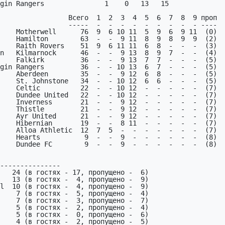
    Motherwell      76  9  6 10 11  5  9  6  9 11  (0)

    Dundee United   22  -  - 10 12  -  -  -  -  -  (7)

    Inverness       21  -  -  9 12  -  -  -  -  -  (7)

    Thistle         21  -  -  9 12  -  -  -  -  -  (7)

    Ayr United      21  -  -  9 12  -  -  -  -  -  (7)

    Hibernian       19  -  -  8 11  -  -  -  -  -  (7)

    Alloa Athletic  12  7  5  -  -  -  -  -  -  -  (7)

    Hearts           9  -  -  9  -  -  -  -  -  -  (8)

    Dundee FC        9  -  -  9  -  -  -  -  -  -  (8)

---------------

   24 (в гостях - 17, пропущено -  6)
