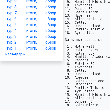
тур
9:
итоги,
обзор
 9.  Heart of Midlothian   2 (в гостях -  1, пропущено -  5)

10.  Inverness CT      
тур
8:
итоги,
обзор
11.  Dundee FC         
12.  Saint Mirren      
тур
7:
итоги,
обзор
13.  Hibernian         
тур
6:
итоги,
обзор
14.  Alloa Athletic    
15.  Celtic            
тур
5:
итоги,
обзор
16.  Dundee United     
17.  Partick Thistle   
тур
4:
итоги,
обзор
18.  Ayr United        
тур
3:
итоги,
обзор
За лучшую разность:

тур
2:
итоги,
обзор
-----------------------
_1_. Motherwell        
тур
1:
итоги,
обзор
 2.  Raith Rovers          +4 (13-9)

 3.  Kilmarnock            +3 (7-4)

календарь
 4.  Hamilton Academical   +1 (10-9)

 5.  Rangers               +1 (5-4)

 6.  Falkirk FC            +0 (7-7)

 7.  Inverness CT          +0 (2-2)

 8.  Celtic                +0 (0-0)

 9.  Dundee United         +0 (0-0)

10.  Aberdeen          
11.  Saint Johnstone   
12.  Hibernian         
13.  Partick Thistle   
14.  Ayr United        
15.  Heart of Midlothia
16.  Alloa Athletic    
17.  Dundee FC         
18.  Saint Mirren      