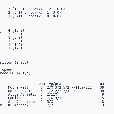
---------------

    3 (13-0) В гостях:  2 (10-0)

---------------

    4 (16-2)

---------------

milton (9 тур)

ndee FC (4 тур)

    Motherwell      8  2/X,3/2,5/2,7/11,9/211    39
