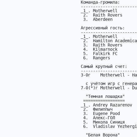
Команда-громила:

-----------------------
_1_. Motherwell        
 2.  Raith Rovers          2 (8-1) В гостях:  1 (3-0)

 3.  Aberdeen              1 (5-1) В гостях:  0 (0-0)

Агрессивный гость:

-----------------------
_1_. Motherwell        
 2.  Hamilton Academical   2 (4-2)

 3.  Raith Rovers          1 (3-0)

 4.  Kilmarnock            1 (2-0)

 5.  Falkirk FC            1 (1-0)

 6.  Rangers               1 (1-0)

Самый крупный счет:

-----------------------
3-0г    Motherwell - Ha
  с учётом игр с генераторами:

7-0(*)г Motherwell - Du
  "Темная лошадка"

 =================                        раз тур/рез                   из

_1_. Andrey Razarenov  
 2.  Филиппыч              Raith Rovers    5  1/2,2/2,3/X,6/22          38

 3.  Eugene Pood           Alloa Athletic  3  2/11X                      9

 4.  Алекс-ГОЛ             Hamilton        2  7/X,9/1                    5

 5.  Микола Синиця         St. Johnstone   1  5/X                        8

 6.  Vladislav Yezhergin   Kilmarnock      1  7/2                        3

  "Белая Ворона"
