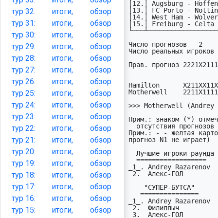
│12.│ Augsburg - Hoffen
│13.│ FC Porto - Nottin
тур
32:
итоги,
обзор
│14.│ West Ham - Wolver
тур
31:
итоги,
обзор
│15.│ Freiburg - Celta 
└───┴──────────────────
тур
30:
итоги,
обзор
Число прогнозов - 2    
тур
29:
итоги,
обзор
Число реальных игроков 
тур
28:
итоги,
обзор
Прав. прогноз 2221X2111
тур
27:
итоги,
обзор
                          
тур
26:
итоги,
обзор
Hamilton      X211XX11X
Motherwell    2211X1111
тур
25:
итоги,
обзор
тур
24:
итоги,
обзор
>>> Motherwell (Andrey 
тур
23:
итоги,
обзор
Прим.: знаком (*) отмеч
  отсутствия прогнозов от реальных игроков.

тур
22:
итоги,
обзор
Прим.: - - желтая карто
тур
21:
итоги,
обзор
прогноз N1 не играет)

тур
20:
итоги,
обзор
  Лучшие игроки раунда

  ==================

тур
19:
итоги,
обзор
_1_. Andrey Razarenov  
 2.  Алекс-ГОЛ             Hamilton Academical   9  (0:3д)

тур
18:
итоги,
обзор
тур
17:
итоги,
обзор
    "СУПЕР-БУТСА"

   ===============                              раз отрыв рез  из

тур
16:
итоги,
обзор
_1_. Andrey Razarenov  
 2.  Филиппыч              Raith Rovers          3    1   26   45

тур
15:
итоги,
обзор
 3.  Алекс-ГОЛ             Hamilton Academical   2    1   16   30
