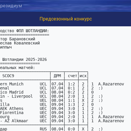
резидиум
Предсезонный конкурс
тор Барановский

еслав Ковалевский

иппыч

─────────────────────┬─────┬─────┬───┐

 SCOC9               │ ДPМ │ счет│исх│

─────────────────────┼─────┼─────┼───┤

ern Munich       UCL │07.04│ 1:2 │ 2 │ 1  A.Razarenov

enal             UCL │07.04│ 0:1 │ 2 │ 2  :)

ico Madrid       UCL │08.04│ 0:2 │ 2 │ 0  

in - Liverpool   UCL │08.04│ 2:0 │ 1 │ 2  :)

s                UEL │08.04│ 1:1 │ X │ 2  :)

illa             UEL │09.04│ 1:3 │ 2 │ 0  

AEK Athens       UEC │09.04│ 3:0 │ 1 │ 2  :)

Fiorentina       UEC │09.04│ 3:0 │ 1 │ 2  :)

ourg             UEC │09.04│ 2:0 │ 1 │ 1  A.Razarenov

- AZ Alkmaar     UEC │09.04│ 3:0 │ 1 │ 1  A.Razarenov

─────────────────────┼─────┼─────┼───┤  

дар              RUS │08.04│ 0:0 │ X │ 2  :)
