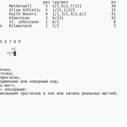
    Motherwell      5  3/1,4/2,7/211             39

       

     *░

   *░*▓

       
