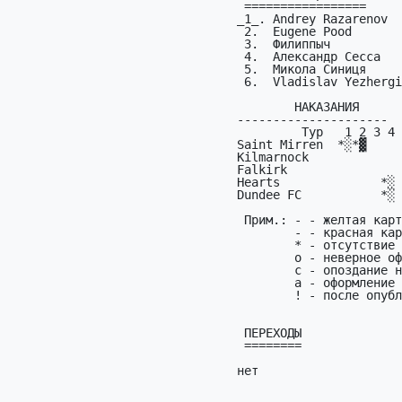
 =================                        раз тур/рез                   из

_1_. Andrey Razarenov  
 2.  Eugene Pood           Alloa Athletic  5  1/21,2/222                15

 3.  Филиппыч              Raith Rovers    4  1/1,3/1,4/2,6/1           41

 4.  Александр Сесса       Hibernian       3  4/211                     42

 5.  Микола Синиця         St. Johnstone   1  6/2                        8

 6.  Vladislav Yezhergin   Kilmarnock      1  7/2                        3

        HАКАЗАHИЯ

---------------------

         Тур   1 2 3 4 5 6 7 8 9

Saint Mirren  *░*▓     
Kilmarnock             
Falkirk                
Hearts              *░ 
Dundee FC           *░

 Прим.: - - желтая карточка;

        - - красная карточка;

        * - отсутствие пpогноза;

        o - неверное оформление или неверный код;

        c - опоздание на матч;

        а - офоpмление + опоздание;

        ! - после опубликования пpогнозов в эхе или начала pеальных матчей;

 ПЕРЕХОДЫ

 ========

нет
