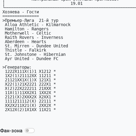
│                           19.01                      
└──────────────────────────────────────────────────────
Хозяева - Гости

===============

>Пpемьеp-Лига  21-й тyp

 Alloa Athletic - Kilmarnock

 Hamilton - Rangers

 Motherwell - Celtic

 Raith Rovers - Inverness

 Aberdeen - Hearts

 St. Mirren - Dundee United

 Thistle - Falkirk

 St. Johnstone - Hibernian

 Ayr United - Dundee FC

>Генеpатоpы:

 1222X111X(1)1 X1212 *

 1X2(1)21112XX 11211 *

 21121XX1X(1)X 121X1 *

 X22(1)21X2221 222X1 *

 X(2)22X222211 21XXX *

 11X(1)11XX2X1 1XX2X *

 2121(X)2XXX2X X2XX1 *

 1111211112(X) 22111 *

 XX2X211X21(X) 2XX2X *

 2X12X(2)1X1XX 11X21 *

Фан-зона