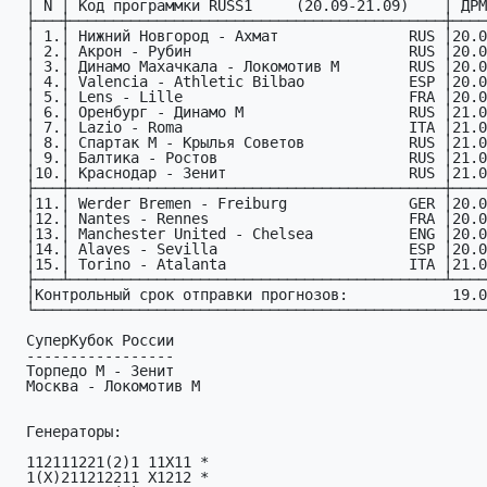
  │ N │ Код пpогpаммки RUSS1     (20.09-21.09)    │ ДPМ │

  ├───┼───────────────────────────────────────────┼─────┤

  │ 1.│ Нижний Новгород - Ахмат               RUS │20.09│

  │ 2.│ Акрон - Рубин                         RUS │20.09│

  │ 3.│ Динамо Махачкала - Локомотив М        RUS │20.09│

  │ 4.│ Valencia - Athletic Bilbao            ESP │20.09│

  │ 5.│ Lens - Lille                          FRA │20.09│

  │ 6.│ Оренбург - Динамо М                   RUS │21.09│

  │ 7.│ Lazio - Roma                          ITA │21.09│

  │ 8.│ Спартак М - Крылья Советов            RUS │21.09│

  │ 9.│ Балтика - Ростов                      RUS │21.09│

  │10.│ Краснодар - Зенит                     RUS │21.09│

  ├───┼───────────────────────────────────────────┼─────┤

  │11.│ Werder Bremen - Freiburg              GER │20.09│

  │12.│ Nantes - Rennes                       FRA │20.09│

  │13.│ Manchester United - Chelsea           ENG │20.09│

  │14.│ Alaves - Sevilla                      ESP │20.09│

  │15.│ Torino - Atalanta                     ITA │21.09│

  ├───┴───────────────────────────────────────────┴─────┤

  │Контрольный срок отправки прогнозов:            19.09│

  └─────────────────────────────────────────────────────┘

  СуперКубок России

  -----------------

  Торпедо М - Зенит

  Москва - Локомотив М

  Генераторы:

  112111221(2)1 11X11 *

  1(X)211212211 X1212 *
