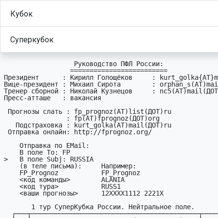
Кубок
Суперкубок
                  Руководство ПФЛ России:

                 =========================

Президент      : Кирилл Голощёков     : kurt_golka{AT}m
Вице-президент : Михаил Сирота        : orphan_s(AT)mai
Тренер сборной : Николай Кузнецов     : nc5(AT)mail(ДОТ
Пресс-атташе   : вакансия

 Прогнозы слать : fp_prognoz(АТ)list(ДОТ)ru

                : fp(АТ)fprognoz(ДОТ)org

   Подстраховка : kurt_golka(АТ)mail(ДОТ)ru

 Отправка онлайн: http://fprognoz.org/

    Отправка по EMail:

    В поле To: FP

>   В поле Subj: RUSSIA

    (в теле письма):     Hапример:

    FP_Prognoz           FP_Prognoz

    <код команды>        ALANIA

    <код тура>           RUSS1     

    <ваши пpогнозы>      12XXXX1112 2221X

       1 тур СуперКубка России. Нейтральное поле.

  ┌───┬───────────────────────────────────────────┬─────┐
