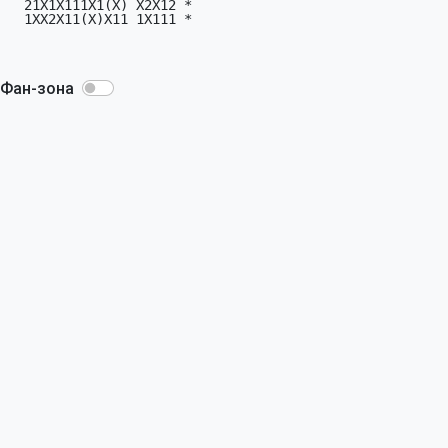
  21X1X111X1(X) X2X12 *

  1XX2X11(X)X11 1X111 *

Фан-зона