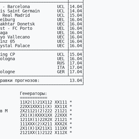
22X2X 21121 *

)X211 XXX2X *

211X1 111XX *

)2122 X112X *
