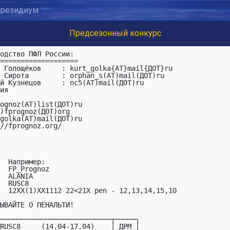
резидиум
Предсезонный конкурс
 Голощёков     : kurt_golka{AT}mail{ДОТ}ru

 Сирота        : orphan_s(AT)mail(ДОТ)ru

й Кузнецов     : nc5(AT)mail(ДОТ)ru

ия
