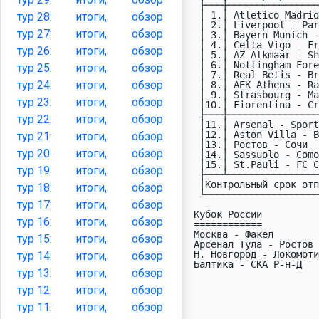
  ├───┼───────────────────────────────────────────┼─────┤

  │ 1.│ Atletico Madrid - Barcelona           UCL │14.04│

тур
28:
итоги,
обзор
  │ 2.│ Liverpool - Paris Saint Germain       UCL │14.04│

тур
27:
итоги,
обзор
  │ 3.│ Bayern Munich - Real Madrid           UCL │15.04│

  │ 4.│ Celta Vigo - Freiburg                 UEL │16.04│

тур
26:
итоги,
обзор
  │ 5.│ AZ Alkmaar - Shakhtar Donetsk         UEC │16.04│

  │ 6.│ Nottingham Forest - FC Porto          UEL │16.04│

тур
25:
итоги,
обзор
  │ 7.│ Real Betis - Braga                    UEL │16.04│

тур
24:
итоги,
обзор
  │ 8.│ AEK Athens - Rayo Vallecano           UEC │16.04│

  │ 9.│ Strasbourg - Mainz 05                 UEC │16.04│

тур
23:
итоги,
обзор
  │10.│ Fiorentina - Crystal Palace           UEC │16.04│

  ├───┼───────────────────────────────────────────┼─────┤

тур
22:
итоги,
обзор
  │11.│ Arsenal - Sporting CP                 UCL │15.04│

  │12.│ Aston Villa - Bologna                 UEL │16.04│

тур
21:
итоги,
обзор
  │13.│ Ростов - Сочи                         RUS │17.04│

тур
20:
итоги,
обзор
  │14.│ Sassuolo - Como                       ITA │17.04│

  │15.│ St.Pauli - FC Cologne                 GER │17.04│

тур
19:
итоги,
обзор
  ├───┴───────────────────────────────────────────┴─────┤

  │Контрольный срок отправки прогнозов:            13.04│

тур
18:
итоги,
обзор
  └─────────────────────────────────────────────────────┘

тур
17:
итоги,
обзор
 Кубок России                  Генераторы:

тур
16:
итоги,
обзор
 ============                  ===========

 Москва - Факел                11X2(1)21X112 XX111 *

тур
15:
итоги,
обзор
 Арсенал Тула - Ростов         22XX1XXX11(X) XX11X *

 Н. Новгород - Локомотив М     2X21121(2)222 21121 *

тур
14:
итоги,
обзор
 Балтика - СКА Р-н-Д           2X1(X)XXXX1XX 22XXX *

тур
13:
итоги,
обзор
                               1211X(1)
                               111XXX(2
тур
12:
итоги,
обзор
                               2X1(X)1X
                               2121XX(1
тур
11:
итоги,
обзор