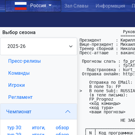
Россия
Зал Славы
Информация
П
                  Руководство ПФЛ России:

Выбор сезона
                 =========================

Президент      : Кирилл
Вице-президент : Михаил
Тренер сборной : Никола
Пресс-атташе   : ваканс
Пресс-релизы
 Прогнозы слать : fp_prognoz(АТ)list(ДОТ)ru

                : fp(АТ)fprognoz(ДОТ)org

   Подстраховка : kurt_golka(АТ)mail(ДОТ)ru

Команды
 Отправка онлайн: http://fprognoz.org/

    Отправка по EMail:

Игроки
    В поле To: FP

>   В поле Subj: RUSSIA

    (в теле письма):     Hапример:

Регламент
    FP_Prognoz           FP_Prognoz

    <код команды>        ALANIA

    <код тура>           RUSC8     

Чемпионат
    <ваши пpогнозы>      12XX(1)XX1112 22<21X pen - 12,13,14,15,10

                 НЕ ЗАБЫВАЙТЕ О ПЕНАЛЬТИ!

тур
30:
итоги,
обзор
  ┌───┬───────────────────────────────────────────┬─────┐

  │ N │ Код пpогpаммки RUSC8     (14.04-17.04)    │ ДPМ │

тур
29:
итоги,
обзор