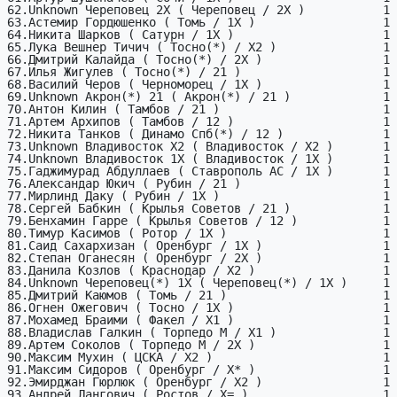
62.Unknown Череповец 2X ( Череповец / 2X )           1

63.Астемир Гордюшенко ( Томь / 1X )                  1

64.Никита Шарков ( Сатурн / 1X )                     1

65.Лука Вешнер Тичич ( Тосно(*) / X2 )               1

66.Дмитрий Калайда ( Тосно(*) / 2X )                 1

67.Илья Жигулев ( Тосно(*) / 21 )                    1

68.Василий Черов ( Черноморец / 1X )                 1

69.Unknown Акрон(*) 21 ( Акрон(*) / 21 )             1

70.Антон Килин ( Тамбов / 21 )                       1

71.Артем Архипов ( Тамбов / 12 )                     1

72.Никита Танков ( Динамо Спб(*) / 12 )              1

73.Unknown Владивосток X2 ( Владивосток / X2 )       1

74.Unknown Владивосток 1X ( Владивосток / 1X )       1

75.Гаджимурад Абдуллаев ( Ставрополь АС / 1X )       1

76.Александар Юкич ( Рубин / 21 )                    1

77.Мирлинд Даку ( Рубин / 1X )                       1

78.Сергей Бабкин ( Крылья Советов / 21 )             1

79.Бенхамин Гарре ( Крылья Советов / 12 )            1

80.Тимур Касимов ( Ротор / 1X )                      1

81.Саид Сахархизан ( Оренбург / 1X )                 1

82.Степан Оганесян ( Оренбург / 2X )                 1

83.Данила Козлов ( Краснодар / X2 )                  1

84.Unknown Череповец(*) 1X ( Череповец(*) / 1X )     1

85.Дмитрий Каюмов ( Томь / 21 )                      1

86.Огнен Ожегович ( Тосно / 1X )                     1

87.Мохамед Браими ( Факел / X1 )                     1

88.Владислав Галкин ( Торпедо М / X1 )               1

89.Артем Соколов ( Торпедо М / 2X )                  1

90.Максим Мухин ( ЦСКА / X2 )                        1

91.Максим Сидоров ( Оренбург / X* )                  1

92.Эмирджан Гюрлюк ( Оренбург / X2 )                 1

93.Андрей Лангович ( Ростов / X= )                   1
