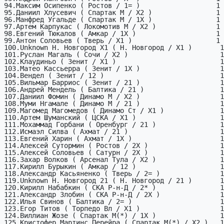
94.Максим Осипенко ( Ростов / 1= )                   1

95.Даниил Хлусевич ( Спартак М / X2 )                1

96.Манфред Угальде ( Спартак М / 1X )                1

97.Артем Карпукас ( Локомотив М / X2 )               1

98.Евгений Тюкалов ( Амкар / 1X )                    1

99.Антон Соловьев ( Тверь / X1 )                     1

100.Unknown Н. Новгород X1 ( Н. Новгород / X1 )       1

101.Руслан Магаль ( Сочи / X2 )                       1

102.Клаудиньо ( Зенит / X1 )                          1

103.Матео Кассьерра ( Зенит / 1X )                    1

104.Вендел ( Зенит / 12 )                             1

105.Вильмар Барриос ( Зенит / 21 )                    1

106.Андрей Мендель ( Балтика / 21 )                   1

107.Даниил Фомин ( Динамо М / X2 )                    1

108.Муми Нгамале ( Динамо М / 21 )                    1

109.Магомед Магомедов ( Динамо Ст / X1 )              1

110.Артем Шуманский ( ЦСКА / X1 )                     1

111.Мохаммад Горбани ( Оренбург / 21 )                1

112.Исмаэл Силва ( Ахмат / 21 )                       1

113.Евгений Харин ( Ахмат / 1X )                      1

114.Алексей Сутормин ( Ростов / 2X )                  1

115.Алексей Соловьев ( Сатурн / 2X )                  1

116.Захар Волков ( Арсенал Тула / X2 )                1

117.Кирилл Бурыкин ( Амкар / 12 )                     1

118.Александр Касьяненко ( Тверь / 2= )               1

119.Unknown Н. Новгород 21 ( Н. Новгород / 21 )       1

120.Кирилл Набабкин ( СКА Р-н-Д / 2* )                1

121.Александр Злобин ( СКА Р-н-Д / 2X )               1

122.Илья Свинов ( Балтика / 2= )                      1

123.Егор Титов ( Торпедо Вл / X1 )                    1

124.Виллиан Жозе ( Спартак М(*) / 1X )                1

125.Кристофер Мартинс Перейра ( Спартак М(*) / X2 )   1
