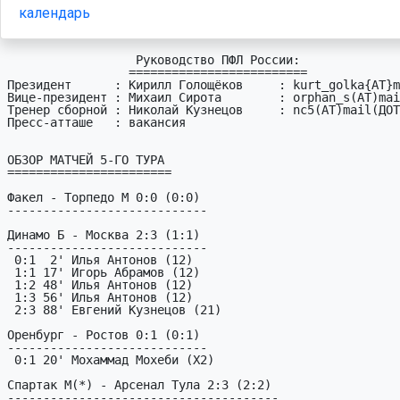
календарь
                  Руководство ПФЛ России:

                 =========================

Президент      : Кирилл Голощёков     : kurt_golka{AT}m
Вице-президент : Михаил Сирота        : orphan_s(AT)mai
Тренер сборной : Николай Кузнецов     : nc5(AT)mail(ДОТ
Пресс-атташе   : вакансия

ОБЗОР МАТЧЕЙ 5-ГО ТУРА

=======================

Факел - Торпедо М 0:0 (0:0)

----------------------------

Динамо Б - Москва 2:3 (1:1)

----------------------------

 0:1  2' Илья Антонов (12)

 1:1 17' Игорь Абрамов (12)

 1:2 48' Илья Антонов (12)

 1:3 56' Илья Антонов (12)

 2:3 88' Евгений Кузнецов (21)

Оренбург - Ростов 0:1 (0:1)

----------------------------

 0:1 20' Мохаммад Мохеби (X2)

Спартак М(*) - Арсенал Тула 2:3 (2:2)

--------------------------------------
