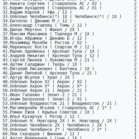
30.Никита Сергеев ( Ставрополь АС / X2 )             2

31.Карим Аухадеев ( Ставрополь АС / X1 )             2

32.Вадим Карпов ( Уфа / 12 )                         2

33.Unknown Челябинск(*) 1X ( Челябинск(*) / 1X )     2

34.Бителло ( Динамо М / 12 )                         2

35.Александр Ставпец ( Томь / 12 )                   2

36.Дилан Мертенс ( Факел / 2X )                      2

37.Максим Максимов ( Торпедо М / 1X )                2

38.Игорь Абрамов ( Динамо Б / 12 )                   2

39.Мохаммад Мохеби ( Ростов / X2 )                   2

40.Маркиньос Коста ( Спартак М / 12 )                2

41.Малик Одейинка ( Арсенал Тула / 1X )              2

42.Андрей Никитин ( Арсенал Тула / 12 )              2

43.Сергей Пиняев ( Локомотив М / 21 )                2

44.Артем Галаджан ( Тверь / 1X )                     2

45.Виталий Лисакович ( Балтика / 1X )                2

46.Данил Липовой ( Арсенал Тула / 21 )               2

47.Артур Юсупов ( Урал / 2X )                        1

48.Unknown Акрон X2 ( Акрон / X2 )                   1

49.Unknown Акрон X* ( Акрон / X* )                   1

50.Unknown Акрон 21 ( Акрон / 21 )                   1

51.Иван Галанин ( Зенит-2 / 21 )                     1

52.Аким Белохонов ( Зенит-2 / X1 )                   1

53.Unknown Владивосток 21 ( Владивосток / 21 )       1

54.Магомеднаби Ягьяев ( Ставрополь АС / 1* )         1

55.Роман Ежов ( Крылья Советов / 1X )                1

56.Илья Кухарчук ( Ротор / 12 )                      1

57.Unknown Н. Новгород 2X ( Н. Новгород / 2X )       1

58.Unknown Челябинск 2X ( Челябинск / 2X )           1

59.Unknown Челябинск 2* ( Челябинск / 2* )           1

60.Лев Скворцов ( Шинник / 12 )                      1

61.Артур Шушеначев ( Сочи / 1X )                     1
