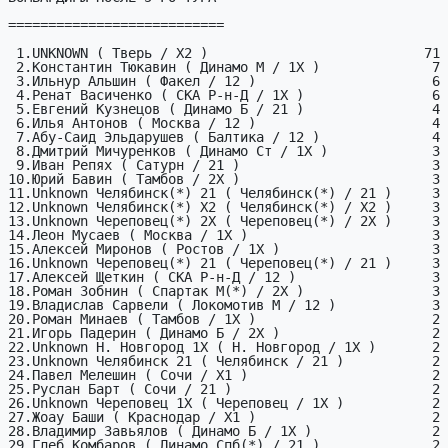
===========================

 1.UNKNOWN ( Тверь / X2 )                           71

 2.Константин Тюкавин ( Динамо М / 1X )              7

 3.Ильнур Альшин ( Факел / 12 )                      6

 4.Ренат Васиченко ( СКА Р-н-Д / 1X )                6

 5.Евгений Кузнецов ( Динамо Б / 21 )                4

 6.Илья Антонов ( Москва / 12 )                      4

 7.Абу-Саид Эльдарушев ( Балтика / 12 )              4

 8.Дмитрий Мичуренков ( Динамо Ст / 1X )             3

 9.Иван Репях ( Сатурн / 21 )                        3

10.Юрий Бавин ( Тамбов / 2X )                        3

11.Unknown Челябинск(*) 21 ( Челябинск(*) / 21 )     3

12.Unknown Челябинск(*) X2 ( Челябинск(*) / X2 )     3

13.Unknown Череповец(*) 2X ( Череповец(*) / 2X )     3

14.Леон Мусаев ( Москва / 1X )                       3

15.Алексей Миронов ( Ростов / 1X )                   3

16.Unknown Череповец(*) 21 ( Череповец(*) / 21 )     3

17.Алексей Щеткин ( СКА Р-н-Д / 12 )                 3

18.Роман Зобнин ( Спартак М(*) / 2X )                3

19.Владислав Сарвели ( Локомотив М / 12 )            3

20.Роман Минаев ( Тамбов / 1X )                      2

21.Игорь Падерин ( Динамо Б / 2X )                   2

22.Unknown Н. Новгород 1X ( Н. Новгород / 1X )       2

23.Unknown Челябинск 21 ( Челябинск / 21 )           2

24.Павел Мелешин ( Сочи / X1 )                       2

25.Руслан Барт ( Сочи / 21 )                         2

26.Unknown Череповец 1X ( Череповец / 1X )           2

27.Жоау Баши ( Краснодар / X1 )                      2

28.Владимир Завьялов ( Динамо Б / 1X )               2

29.Глеб Комбаров ( Динамо Спб(*) / 21 )              2
