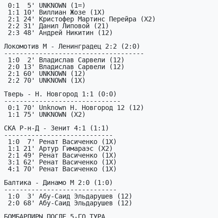
 0:1  5' UNKNOWN (1=)

 1:1 10' Виллиан Жозе (1X)

 2:1 24' Кристофер Мартинс Перейра (X2)

 2:2 31' Данил Липовой (21)

 2:3 48' Андрей Никитин (12)

Локомотив М - Ленинградец 2:2 (2:0)

------------------------------------

 1:0  2' Владислав Сарвели (12)

 2:0 13' Владислав Сарвели (12)

 2:1 60' UNKNOWN (12)

 2:2 70' UNKNOWN (1X)

Тверь - Н. Новгород 1:1 (0:0)

------------------------------

 0:1 70' Unknown Н. Новгород 12 (12)

 1:1 75' UNKNOWN (X2)

СКА Р-н-Д - Зенит 4:1 (1:1)

----------------------------

 1:0  7' Ренат Васиченко (1X)

 1:1 21' Артур Гимараэс (X2)

 2:1 49' Ренат Васиченко (1X)

 3:1 62' Ренат Васиченко (1X)

 4:1 70' Ренат Васиченко (1X)

Балтика - Динамо М 2:0 (1:0)

-----------------------------

 1:0  3' Абу-Саид Эльдарушев (12)

 2:0 68' Абу-Саид Эльдарушев (12)

БОМБАРДИРЫ ПОСЛЕ 5-ГО ТУРА
