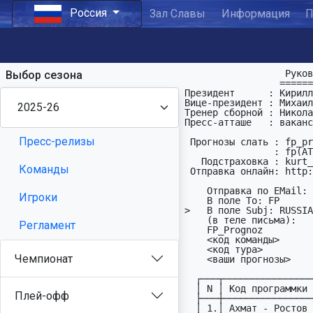
Россия
Зал Славы
Информация
П
                  Руководство ПФЛ России:

Выбор сезона
                 =========================

Президент      : Кирилл
Вице-президент : Михаил
Тренер сборной : Никола
Пресс-атташе   : ваканс
Пресс-релизы
 Прогнозы слать : fp_prognoz(АТ)list(ДОТ)ru

                : fp(АТ)fprognoz(ДОТ)org

   Подстраховка : kurt_golka(АТ)mail(ДОТ)ru

Команды
 Отправка онлайн: http://fprognoz.org/

    Отправка по EMail:

Игроки
    В поле To: FP

>   В поле Subj: RUSSIA

    (в теле письма):     Hапример:

Регламент
    FP_Prognoz           FP_Prognoz

    <код команды>        ALANIA

    <код тура>           RUS22     

Чемпионат
    <ваши пpогнозы>      12XX(1)XX1112 22<21X

  ┌───┬───────────────────────────────────────────┬─────┐

  │ N │ Код пpогpаммки RUS22     (21.03-23.03)    │ ДPМ │

Плей-офф
  ├───┼───────────────────────────────────────────┼─────┤

  │ 1.│ Ахмат - Ростов                        RUS │21.03│
