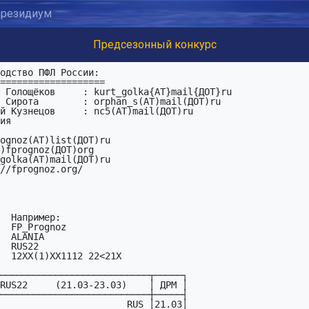
резидиум
Предсезонный конкурс
 Голощёков     : kurt_golka{AT}mail{ДОТ}ru

 Сирота        : orphan_s(AT)mail(ДОТ)ru

й Кузнецов     : nc5(AT)mail(ДОТ)ru

ия
