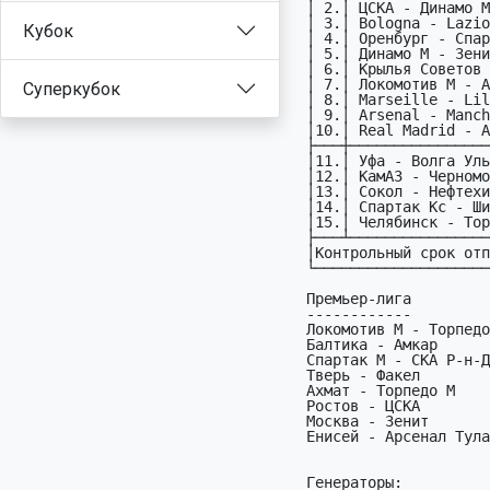
  │ 2.│ ЦСКА - Динамо Махачкала               RUS │21.03│

  │ 3.│ Bologna - Lazio                       ITA │22.03│

Кубок
  │ 4.│ Оренбург - Спартак М                  RUS │22.03│

  │ 5.│ Динамо М - Зенит                      RUS │22.03│

  │ 6.│ Крылья Советов - Рубин                RUS │22.03│

  │ 7.│ Локомотив М - Акрон                   RUS │22.03│

Суперкубок
  │ 8.│ Marseille - Lille                     FRA │22.03│

  │ 9.│ Arsenal - Manchester City             ENG │22.03│

  │10.│ Real Madrid - Atletico Madrid         ESP │22.03│

  ├───┼───────────────────────────────────────────┼─────┤

  │11.│ Уфа - Волга Ульяновск                 RUS │21.03│

  │12.│ КамАЗ - Черноморец Н                  RUS │21.03│

  │13.│ Сокол - Нефтехимик                    RUS │22.03│

  │14.│ Спартак Кс - Шинник                   RUS │22.03│

  │15.│ Челябинск - Торпедо М                 RUS │23.03│

  ├───┴───────────────────────────────────────────┴─────┤

  │Контрольный срок отправки прогнозов:            20.03│

  └─────────────────────────────────────────────────────┘

  Премьер-лига               ФНЛ                       ПФЛ

  ------------               -------------             -------------

  Локомотив М - Торпедо Вл   Н. Новгород - Урал        Ротор - Авангард

  Балтика - Амкар            Алания - Тамбов           Зенит-2 - Черноморец

  Спартак М - СКА Р-н-Д      Крылья Советов - Кубань   Ставрополь АС - Череповец

  Тверь - Факел              Оренбург - Рубин          Динамо Б - Шинник

  Ахмат - Торпедо М          Машук-КМВ - Сочи          Волгарь - Уфа

  Ростов - ЦСКА              Сатурн - Краснодар        Ленинградец - Тосно

  Москва - Зенит             Комета - Динамо Спб       Акрон - Томь

  Енисей - Арсенал Тула      Владивосток - Динамо М    Челябинск - Динамо Ст

  Генераторы:
