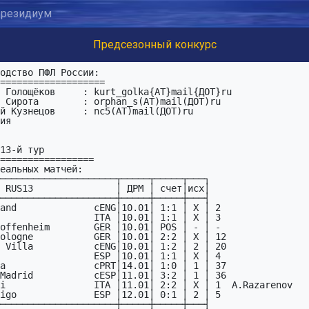
резидиум
Предсезонный конкурс