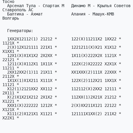
Тосно

  Арсенал Тула - Спартак М   Динамо М - Крылья Советов   Динамо Ст - 
Ставрополь АС

  Балтика - Ахмат            Алания - Машук-КМВ          Зенит-2 - 
Волгарь

  Генераторы:

  1XX2X12112(1) 21212 *      122(X)11211X2 1XX22 *      2XX122211X(1) 
1121X *

  2(X)12X121111 221X1 *      1221211(X)X21 X1X12 *      11X1221X(2)22 
X1XX1 *

  12X1(X)X1X1X2 2X2XX *      1X11(X)222X2X 1121X *      1X211111(2)21 
22121 *

  1211(X)X112X1 1X11X *      122X(2)X22222 X2X1X *      2X12(1)1211X1 
11211 *

  2XX12XX2(1)11 21X11 *      XX1XXX(2)111X 22XXX *      X22X22(X)221X 
2112X *

  1X1X(1)X1X211 X111X *      122X(2)112X21 1XX1X *      112212X2(1)11 
11121 *

  X12(1)2121XX2 XX112 *      112112(X)2XX2 12111 *      12221X212(1)X 
2X111 *

  X(2)X1X21X212 2X1X2 *      112XX(1)2X21X 21212 *      111212(1)111X 
X1221 *

  XXX1(X)222222 1212X *      2(X)XX211X121 22122 *      11XXX2XX(2)1X 
X121X *

  X111(2)X121X1 X1121 *      121111X1XX(2) 211X2 *      11(2)1X211X1X 
X22X1 *
