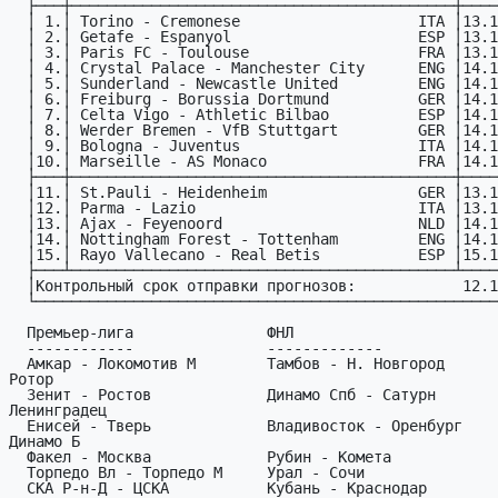
  ├───┼───────────────────────────────────────────┼─────┤

  │ 1.│ Torino - Cremonese                    ITA │13.12│

  │ 2.│ Getafe - Espanyol                     ESP │13.12│

  │ 3.│ Paris FC - Toulouse                   FRA │13.12│

  │ 4.│ Crystal Palace - Manchester City      ENG │14.12│

  │ 5.│ Sunderland - Newcastle United         ENG │14.12│

  │ 6.│ Freiburg - Borussia Dortmund          GER │14.12│

  │ 7.│ Celta Vigo - Athletic Bilbao          ESP │14.12│

  │ 8.│ Werder Bremen - VfB Stuttgart         GER │14.12│

  │ 9.│ Bologna - Juventus                    ITA │14.12│

  │10.│ Marseille - AS Monaco                 FRA │14.12│

  ├───┼───────────────────────────────────────────┼─────┤

  │11.│ St.Pauli - Heidenheim                 GER │13.12│

  │12.│ Parma - Lazio                         ITA │13.12│

  │13.│ Ajax - Feyenoord                      NLD │14.12│

  │14.│ Nottingham Forest - Tottenham         ENG │14.12│

  │15.│ Rayo Vallecano - Real Betis           ESP │15.12│

  ├───┴───────────────────────────────────────────┴─────┤

  │Контрольный срок отправки прогнозов:            12.12│

  └─────────────────────────────────────────────────────┘

  Премьер-лига               ФНЛ                         ПФЛ

  ------------               -------------               -------------

  Амкар - Локомотив М        Тамбов - Н. Новгород        Черноморец - 
Ротор

  Зенит - Ростов             Динамо Спб - Сатурн         Томь - 
Ленинградец

  Енисей - Тверь             Владивосток - Оренбург      Челябинск - 
Динамо Б

  Факел - Москва             Рубин - Комета              Шинник - Акрон

  Торпедо Вл - Торпедо М     Урал - Сочи                 Авангард - Уфа

  СКА Р-н-Д - ЦСКА           Кубань - Краснодар          Череповец - 