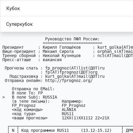
Кубок
Суперкубок
                  Руководство ПФЛ России:

                 =========================

Президент      : Кирилл Голощёков     : kurt_golka{AT}m
Вице-президент : Михаил Сирота        : orphan_s(AT)mai
Тренер сборной : Николай Кузнецов     : nc5(AT)mail(ДОТ
Пресс-атташе   : вакансия

 Прогнозы слать : fp_prognoz(АТ)list(ДОТ)ru

                : fp(АТ)fprognoz(ДОТ)org

   Подстраховка : kurt_golka(АТ)mail(ДОТ)ru

 Отправка онлайн: http://fprognoz.org/

    Отправка по EMail:

    В поле To: FP

>   В поле Subj: RUSSIA

    (в теле письма):     Hапример:

    FP_Prognoz           FP_Prognoz

    <код команды>        ALANIA

    <код тура>           RUS11     

    <ваши пpогнозы>      12XX(1)XX1112 22<21X

  ┌───┬───────────────────────────────────────────┬─────┐

  │ N │ Код пpогpаммки RUS11     (13.12-15.12)    │ ДPМ │
