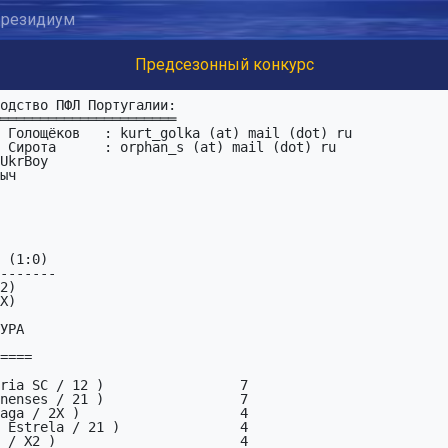
резидиум
Предсезонный конкурс
 Сирота      : orphan_s (at) mail (dot) ru

UkrBoy

 (1:0)

-------

УРА

====
