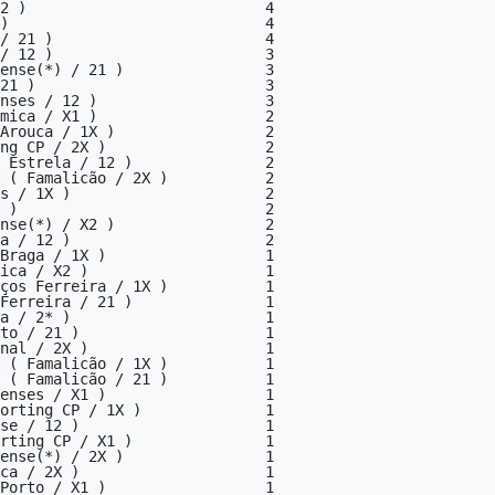
ense(*) / 21 )                3

21 )                          3

nses / 12 )                   3

mica / X1 )                   2

Arouca / 1X )                 2

ng CP / 2X )                  2

 Estrela / 12 )               2

 ( Famalicão / 2X )           2

s / 1X )                      2

 )                            2

nse(*) / X2 )                 2

a / 12 )                      2

Braga / 1X )                  1

ica / X2 )                    1

ços Ferreira / 1X )           1

Ferreira / 21 )               1

a / 2* )                      1

to / 21 )                     1

nal / 2X )                    1

 ( Famalicão / 1X )           1

 ( Famalicão / 21 )           1

enses / X1 )                  1

orting CP / 1X )              1

se / 12 )                     1

rting CP / X1 )               1

ense(*) / 2X )                1

ca / 2X )                     1

Porto / X1 )                  1
