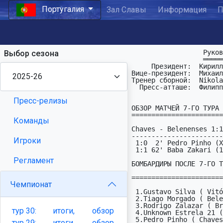
Португалия
Зал Славы
Информация
П
                  Руководство ПФЛ Португалии:

Выбор сезона
                  ═══════════════════════════

     Президент:  Кирилл Голощёков   : kurt_golka (at) mail (dot) ru

Вице-президент:  Михаил
Тренер сборной:  Nikola
  Пресс-атташе:  Филиппыч

Пресс-релизы
ОБЗОР МАТЧЕЙ 7-ГО ТУРА

=======================

Команды
Chaves - Belenenses 1:1
-----------------------
Игроки
 1:0  2' Pedro Pinho (X2)

 1:1 62' Baba Zakari (1X)

Регламент
БОМБАРДИРЫ ПОСЛЕ 7-ГО Т
=======================
Чемпионат
 1.Gustavo Silva ( Vitória SC / 12 )                 7

 2.Tiago Morgado ( Belenenses / 21 )                 7

 3.Rodrigo Zalazar ( Braga / 2X )                    4

тур
30:
итоги,
обзор
 4.Unknown Estrela 21 ( Estrela / 21 )               4

 5.Pedro Pinho ( Chaves / X2 )                       4

тур
29:
итоги,
обзор