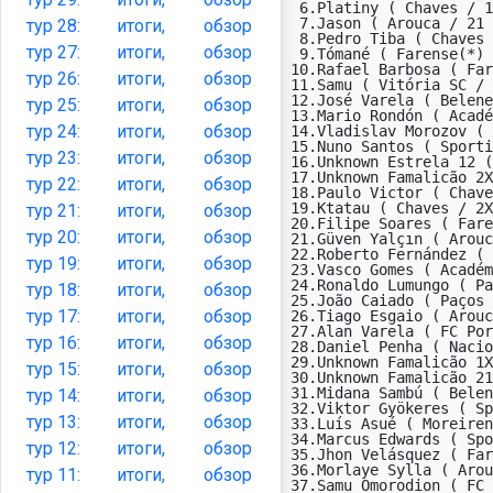
 6.Platiny ( Chaves / 12 )                           4

 7.Jason ( Arouca / 21 )                             4

тур
28:
итоги,
обзор
 8.Pedro Tiba ( Chaves / 21 )                        4

тур
27:
итоги,
обзор
 9.Tómané ( Farense(*) / 12 )                        3

10.Rafael Barbosa ( Far
тур
26:
итоги,
обзор
11.Samu ( Vitória SC / 
12.José Varela ( Belene
тур
25:
итоги,
обзор
13.Mario Rondón ( Acadé
тур
24:
итоги,
обзор
14.Vladislav Morozov ( 
15.Nuno Santos ( Sporti
тур
23:
итоги,
обзор
16.Unknown Estrela 12 (
17.Unknown Famalicão 2X
тур
22:
итоги,
обзор
18.Paulo Victor ( Chave
19.Ktatau ( Chaves / 2X
тур
21:
итоги,
обзор
20.Filipe Soares ( Fare
тур
20:
итоги,
обзор
21.Güven Yalçın ( Arouc
22.Roberto Fernández ( 
тур
19:
итоги,
обзор
23.Vasco Gomes ( Académ
24.Ronaldo Lumungo ( Pa
тур
18:
итоги,
обзор
25.João Caiado ( Paços 
тур
17:
итоги,
обзор
26.Tiago Esgaio ( Arouc
27.Alan Varela ( FC Por
тур
16:
итоги,
обзор
28.Daniel Penha ( Nacio
29.Unknown Famalicão 1X
тур
15:
итоги,
обзор
30.Unknown Famalicão 21
31.Midana Sambú ( Belen
тур
14:
итоги,
обзор
32.Viktor Gyökeres ( Sp
тур
13:
итоги,
обзор
33.Luís Asué ( Moreiren
34.Marcus Edwards ( Spo
тур
12:
итоги,
обзор
35.Jhon Velásquez ( Far
36.Morlaye Sylla ( Arou
тур
11:
итоги,
обзор
37.Samu Omorodion ( FC 