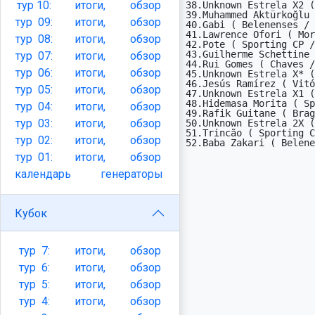
тур
10:
итоги,
обзор
38.Unknown Estrela X2 (
39.Muhammed Aktürkoğlu 
тур
09:
итоги,
обзор
40.Gabi ( Belenenses / 
41.Lawrence Ofori ( Mor
тур
08:
итоги,
обзор
42.Pote ( Sporting CP /
43.Guilherme Schettine 
тур
07:
итоги,
обзор
44.Rui Gomes ( Chaves /
тур
06:
итоги,
обзор
45.Unknown Estrela X* (
46.Jesús Ramírez ( Vitó
тур
05:
итоги,
обзор
47.Unknown Estrela X1 (
48.Hidemasa Morita ( Sp
тур
04:
итоги,
обзор
49.Rafik Guitane ( Brag
тур
03:
итоги,
обзор
50.Unknown Estrela 2X (
51.Trincão ( Sporting C
тур
02:
итоги,
обзор
52.Baba Zakari ( Belene
тур
01:
итоги,
обзор
календарь
генераторы
Кубок
тур
7:
итоги,
обзор
тур
6:
итоги,
обзор
тур
5:
итоги,
обзор
тур
4:
итоги,
обзор