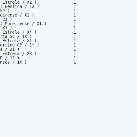
 Estrela / X2 )               1

( Benfica / 12 )              1

X* )                          1

eirense / X2 )                1

 21 )                         1

( Moreirense / X1 )           1

 X1 )                         1

 Estrela / X* )               1

ria SC / 1X )                 1

 Estrela / X1 )               1

orting CP / 1* )              1

a / 21 )                      1

 Estrela / 2X )               1

P / 12 )                      1

nses / 1X )                   1
