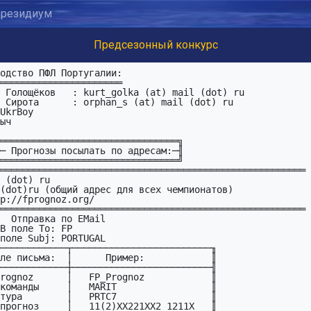
резидиум
Предсезонный конкурс
 Сирота      : orphan_s (at) mail (dot) ru

UkrBoy

═══════════════════════════════════════════════════════

═══════════════════════════════════════════════════════

ail
