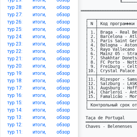
                ╙──────────────────┴─────────────────────────╜

                       НЕ ЗАБЫВАЙТЕ ПРИСЫЛАТЬ ПЕНАЛЬТИ!

тур
28:
итоги,
обзор
═══════════════════════
тур
27:
итоги,
обзор
  ┌───┬───────────────────────────────────────────┬─────┐

тур
26:
итоги,
обзор
  │ N │ Код пpогpаммки PRTC7       (08.04-10.04)  │ ДPМ │

  ├───┼───────────────────────────────────────────┼─────┤

тур
25:
итоги,
обзор
  │ 1.│ Braga - Real Betis                    UEL │08.04│

тур
24:
итоги,
обзор
  │ 2.│ Barcelona - Atletico Madrid           UCL │08.04│

  │ 3.│ Paris Saint Germain - Liverpool       UCL │08.04│

тур
23:
итоги,
обзор
  │ 4.│ Bologna - Aston Villa                 UEL │09.04│

  │ 5.│ Rayo Vallecano - AEK Athens           UEC │09.04│

тур
22:
итоги,
обзор
  │ 6.│ Mainz 05 - Strasbourg                 UEC │09.04│

  │ 7.│ Shakhtar Donetsk - AZ Alkmaar         UEC │09.04│

тур
21:
итоги,
обзор
  │ 8.│ FC Porto - Nottingham Forest          UEL │09.04│

тур
20:
итоги,
обзор
  │ 9.│ Freiburg - Celta Vigo                 UEL │09.04│

  │10.│ Crystal Palace - Fiorentina           UEC │09.04│

тур
19:
итоги,
обзор
  ├───┼───────────────────────────────────────────┼─────┤

  │11.│ Rizespor - Samsunspor                 TUR │09.04│

тур
18:
итоги,
обзор
  │12.│ Salzburg - LASK                       AUT │10.04│

тур
17:
итоги,
обзор
  │13.│ Augsburg - Hoffenheim                 GER │10.04│

  │14.│ Charleroi - Antwerp                   BEL │10.04│

тур
16:
итоги,
обзор
  │15.│ Famalicão - Moreirense                PRT │10.04│

  ├───┴───────────────────────────────────────────┴─────┤

тур
15:
итоги,
обзор
  │ Контрольный срок отправки прогнозов:    06.04       │

  └─────────────────────────────────────────────────────┘

тур
14:
итоги,
обзор
тур
13:
итоги,
обзор
  Taça de Portugal                 Генераторы:

  ══════════════════════════════════════════════════════

тур
12:
итоги,
обзор
  Chaves - Belenenses              

тур
11:
итоги,
обзор