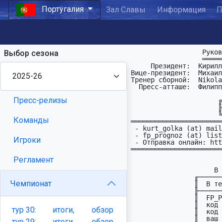
Португалия
Зал Славы
Информация
П
                  Руководство ПФЛ Португалии:

Выбор сезона
                  ═══════════════════════════

     Президент:  Кирилл Голощёков   : kurt_golka (at) mail (dot) ru

Вице-президент:  Михаил
Тренер сборной:  Nikola
  Пресс-атташе:  Филиппыч

Пресс-релизы
                      ╔════════════════════════════════╗

                      ╟─ Прогнозы посылать по адресам:─╢

                      ╚════════════════════════════════╝

Команды
═══════════════════════
 - kurt_golka (at) mail (dot) ru

 - fp_prognoz (at) list(dot)ru (общий адрес для всех чемпионатов)

Игроки
 - Отправка онлайн: http://fprognoz.org/

═══════════════════════
                         Отправка по EM
Регламент
                       В поле To: FP

                     В поле Subj: PORTUGAL

                ╓──────────────────┬─────────────────────────╖

Чемпионат
                ║  В теле письма:  │      Пример:            ║

                ╟──────────────────┼─────────────────────────╢

                ║  FP_Prognoz      │   FP_Prognoz            ║

                ║  код команды     │   MARIT                 ║

тур
30:
итоги,
обзор
                ║  код туpа        │   PRTC7                 ║

                ║  ваш пpогноз     │   11(2)XX221XX2 1211X   ║

тур
29:
итоги,
обзор